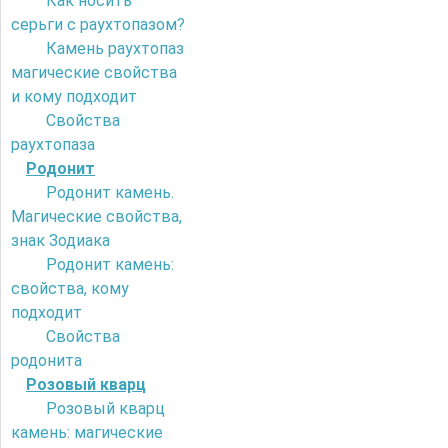
Как носить
серьги с раухтопазом?
Камень раухтопаз
магические свойства
и кому подходит
Свойства
раухтопаза
Родонит
Родонит камень.
Магические свойства,
знак Зодиака
Родонит камень:
свойства, кому
подходит
Свойства
родонита
Розовый кварц
Розовый кварц
камень: магические