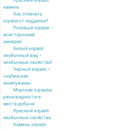
Красный коралл
камень
Как отличить
коралл от подделки?
Розовый коралл –
всесторонний
минерал
Белый коралл:
необычный вид –
необычные свойства!
Черный коралл –
«кубинская
жемчужина»
Морские кораллы:
разновидности и
места добычи
Красный коралл:
необычные свойства
Камень коралл: