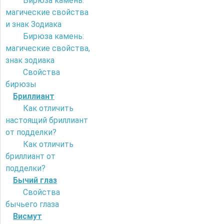
Бирюза камень:
магические свойства
и знак Зодиака
Бирюза камень:
магические свойства,
знак зодиака
Свойства
бирюзы
Бриллиант
Как отличить
настоящий бриллиант
от подделки?
Как отличить
бриллиант от
подделки?
Бычий глаз
Свойства
бычьего глаза
Висмут