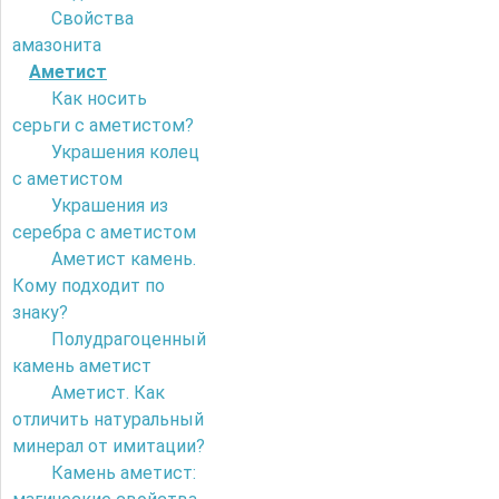
Свойства
амазонита
Аметист
Как носить
серьги с аметистом?
Украшения колец
с аметистом
Украшения из
серебра с аметистом
Аметист камень.
Кому подходит по
знаку?
Полудрагоценный
камень аметист
Аметист. Как
отличить натуральный
минерал от имитации?
Камень аметист: