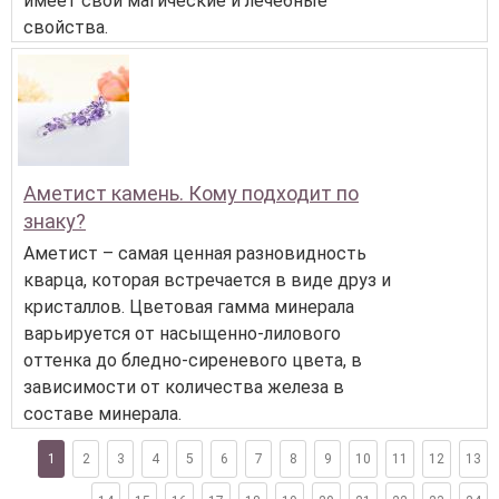
имеет свои магические и лечебные
свойства.
Аметист камень. Кому подходит по
знаку?
Аметист – самая ценная разновидность
кварца, которая встречается в виде друз и
кристаллов. Цветовая гамма минерала
варьируется от насыщенно-лилового
оттенка до бледно-сиреневого цвета, в
зависимости от количества железа в
составе минерала.
1
2
3
4
5
6
7
8
9
10
11
12
13