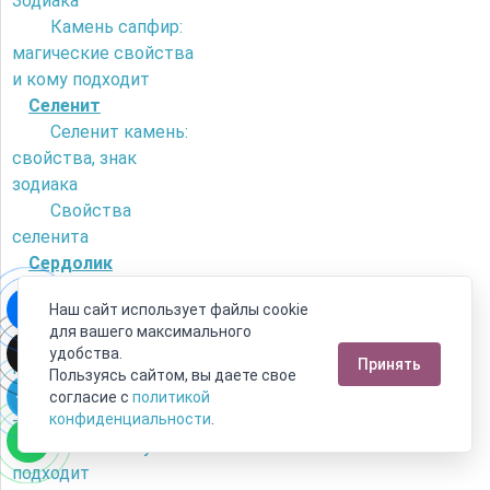
Зодиака
Камень сапфир:
магические свойства
и кому подходит
Селенит
Селенит камень:
свойства, знак
зодиака
Свойства
селенита
Сердолик
Как отличить
Наш сайт использует файлы cookie
сердолик от
для вашего максимального
искусственного
удобства.
Принять
камня?
Пользуясь сайтом, вы даете свое
Камень сердолик
согласие с
политикой
- его магические
конфиденциальности
.
свойства и кому
подходит