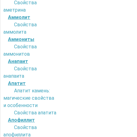
Свойства
аметрина
Аммолит
Свойства
аммолита
Аммониты
Свойства
аммонитов
Анапаит
Свойства
анапаита
Апатит
Апатит камень:
магические свойства
и особенности
Свойства апатита
Апофиллит
Свойства
апофиллита