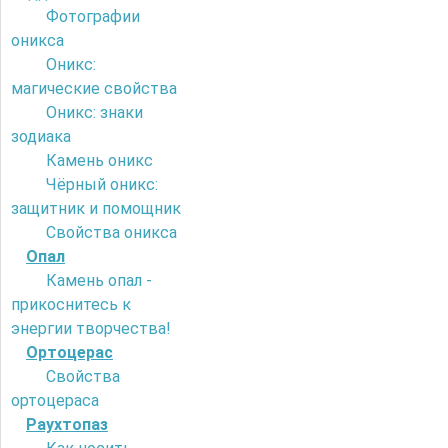
Фотографии
оникса
Оникс:
магические свойства
Оникс: знаки
зодиака
Камень оникс
Чёрный оникс:
защитник и помощник
Свойства оникса
Опал
Камень опал -
прикоснитесь к
энергии творчества!
Ортоцерас
Свойства
ортоцераса
Раухтопаз