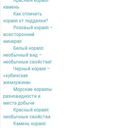
Красный коралл
камень
Как отличить
коралл от подделки?
Розовый коралл –
всесторонний
минерал
Белый коралл:
необычный вид –
необычные свойства!
Черный коралл –
«кубинская
жемчужина»
Морские кораллы:
разновидности и
места добычи
Красный коралл:
необычные свойства
Камень коралл: