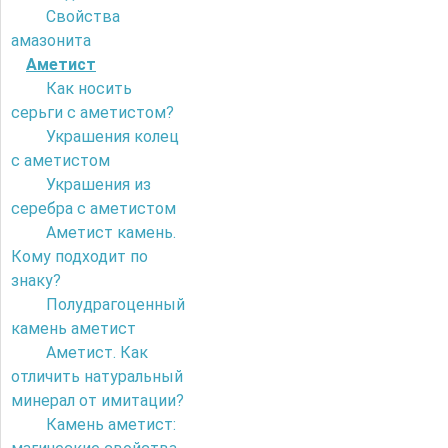
Свойства
амазонита
Аметист
Как носить
серьги с аметистом?
Украшения колец
с аметистом
Украшения из
серебра с аметистом
Аметист камень.
Кому подходит по
знаку?
Полудрагоценный
камень аметист
Аметист. Как
отличить натуральный
минерал от имитации?
Камень аметист: