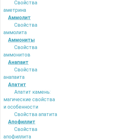
Свойства
аметрина
Аммолит
Свойства
аммолита
Аммониты
Свойства
аммонитов
Анапаит
Свойства
анапаита
Апатит
Апатит камень:
магические свойства
и особенности
Свойства апатита
Апофиллит
Свойства
апофиллита