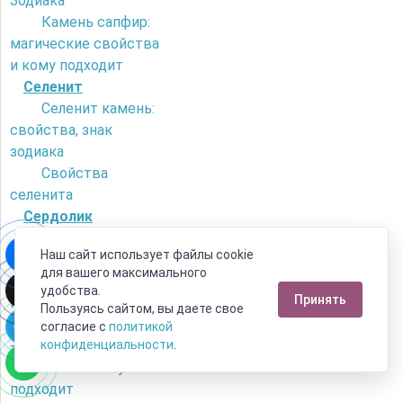
Зодиака
Камень сапфир:
магические свойства
и кому подходит
Селенит
Селенит камень:
свойства, знак
зодиака
Свойства
селенита
Сердолик
Как отличить
Наш сайт использует файлы cookie
сердолик от
для вашего максимального
искусственного
удобства.
Принять
камня?
Пользуясь сайтом, вы даете свое
Камень сердолик
согласие с
политикой
- его магические
конфиденциальности
.
свойства и кому
подходит