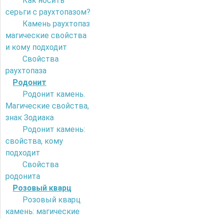
Как носить
серьги с раухтопазом?
Камень раухтопаз
магические свойства
и кому подходит
Свойства
раухтопаза
Родонит
Родонит камень.
Магические свойства,
знак Зодиака
Родонит камень:
свойства, кому
подходит
Свойства
родонита
Розовый кварц
Розовый кварц
камень: магические