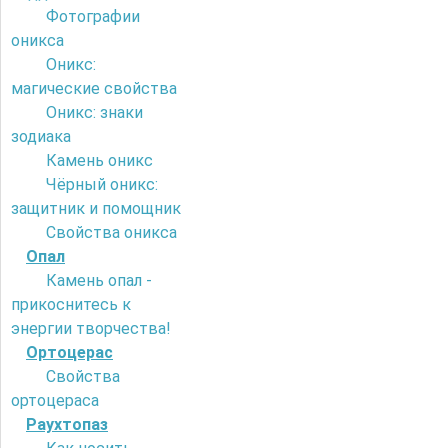
Фотографии
оникса
Оникс:
магические свойства
Оникс: знаки
зодиака
Камень оникс
Чёрный оникс:
защитник и помощник
Свойства оникса
Опал
Камень опал -
прикоснитесь к
энергии творчества!
Ортоцерас
Свойства
ортоцераса
Раухтопаз