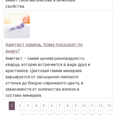
имеет свои магические и лечебные
свойства.
Аметист камень. Кому подходит по
знаку?
Аметист – самая ценная разновидность
кварца, которая встречается в виде друз и
кристаллов. Цветовая гамма минерала
варьируется от насыщенно-лилового
оттенка до бледно-сиреневого цвета, в
зависимости от количества железа в
составе минерала.
1
2
3
4
5
6
7
8
9
10
11
12
13