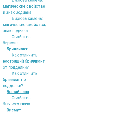
Бирюза камень:
магические свойства
и знак Зодиака
Бирюза камень:
магические свойства,
знак зодиака
Свойства
бирюзы
Бриллиант
Как отличить
настоящий бриллиант
от подделки?
Как отличить
бриллиант от
подделки?
Бычий глаз
Свойства
бычьего глаза
Висмут