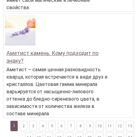
имеет свои магические и лечебные
свойства.
Аметист камень. Кому подходит по
знаку?
Аметист – самая ценная разновидность
кварца, которая встречается в виде друз и
кристаллов. Цветовая гамма минерала
варьируется от насыщенно-лилового
оттенка до бледно-сиреневого цвета, в
зависимости от количества железа в
составе минерала.
1
2
3
4
5
6
7
8
9
10
11
12
13