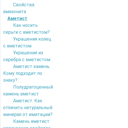
Свойства
амазонита
Аметист
Как носить
серьги с аметистом?
Украшения колец
с аметистом
Украшения из
серебра с аметистом
Аметист камень.
Кому подходит по
знаку?
Полудрагоценный
камень аметист
Аметист. Как
отличить натуральный
минерал от имитации?
Камень аметист: