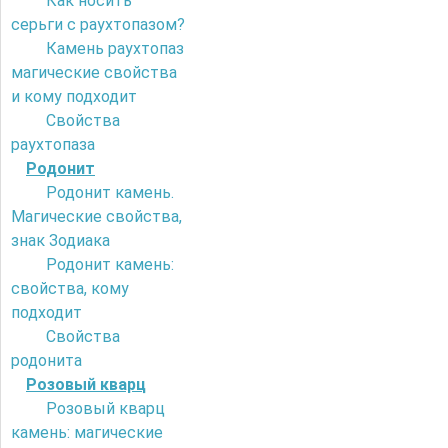
Как носить
серьги с раухтопазом?
Камень раухтопаз
магические свойства
и кому подходит
Свойства
раухтопаза
Родонит
Родонит камень.
Магические свойства,
знак Зодиака
Родонит камень:
свойства, кому
подходит
Свойства
родонита
Розовый кварц
Розовый кварц
камень: магические