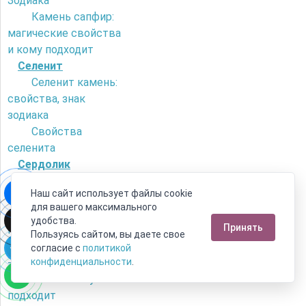
Зодиака
Камень сапфир:
магические свойства
и кому подходит
Селенит
Селенит камень:
свойства, знак
зодиака
Свойства
селенита
Сердолик
Как отличить
Наш сайт использует файлы cookie
сердолик от
для вашего максимального
искусственного
удобства.
Принять
камня?
Пользуясь сайтом, вы даете свое
Камень сердолик
согласие с
политикой
- его магические
конфиденциальности
.
свойства и кому
подходит