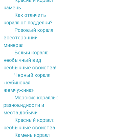
Красный коралл
камень
Как отличить
коралл от подделки?
Розовый коралл –
всесторонний
минерал
Белый коралл:
необычный вид –
необычные свойства!
Черный коралл –
«кубинская
жемчужина»
Морские кораллы:
разновидности и
места добычи
Красный коралл:
необычные свойства
Камень коралл: