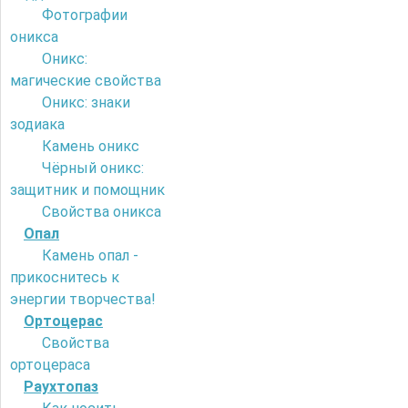
Фотографии
оникса
Оникс:
магические свойства
Оникс: знаки
зодиака
Камень оникс
Чёрный оникс:
защитник и помощник
Свойства оникса
Опал
Камень опал -
прикоснитесь к
энергии творчества!
Ортоцерас
Свойства
ортоцераса
Раухтопаз