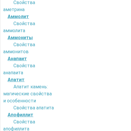
Свойства
аметрина
Аммолит
Свойства
аммолита
Аммониты
Свойства
аммонитов
Анапаит
Свойства
анапаита
Апатит
Апатит камень:
магические свойства
и особенности
Свойства апатита
Апофиллит
Свойства
апофиллита