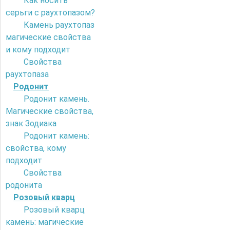
Как носить
серьги с раухтопазом?
Камень раухтопаз
магические свойства
и кому подходит
Свойства
раухтопаза
Родонит
Родонит камень.
Магические свойства,
знак Зодиака
Родонит камень:
свойства, кому
подходит
Свойства
родонита
Розовый кварц
Розовый кварц
камень: магические