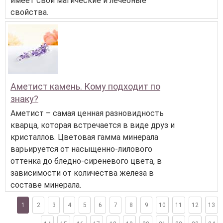
имеет свои магические и лечебные
свойства.
Аметист камень. Кому подходит по
знаку?
Аметист – самая ценная разновидность
кварца, которая встречается в виде друз и
кристаллов. Цветовая гамма минерала
варьируется от насыщенно-лилового
оттенка до бледно-сиреневого цвета, в
зависимости от количества железа в
составе минерала.
1
2
3
4
5
6
7
8
9
10
11
12
13