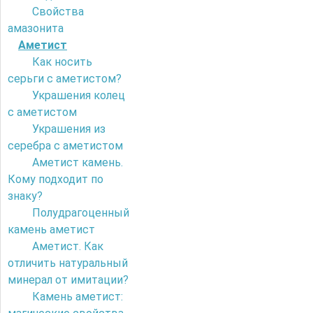
Свойства
амазонита
Аметист
Как носить
серьги с аметистом?
Украшения колец
с аметистом
Украшения из
серебра с аметистом
Аметист камень.
Кому подходит по
знаку?
Полудрагоценный
камень аметист
Аметист. Как
отличить натуральный
минерал от имитации?
Камень аметист: