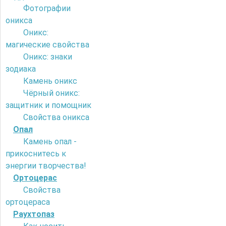
Фотографии
оникса
Оникс:
магические свойства
Оникс: знаки
зодиака
Камень оникс
Чёрный оникс:
защитник и помощник
Свойства оникса
Опал
Камень опал -
прикоснитесь к
энергии творчества!
Ортоцерас
Свойства
ортоцераса
Раухтопаз