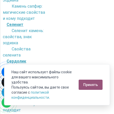
Зодиака
Камень сапфир:
магические свойства
и кому подходит
Селенит
Селенит камень:
свойства, знак
зодиака
Свойства
селенита
Сердолик
Как отличить
Наш сайт использует файлы cookie
сердолик от
для вашего максимального
искусственного
удобства.
Принять
камня?
Пользуясь сайтом, вы даете свое
Камень сердолик
согласие с
политикой
- его магические
конфиденциальности
.
свойства и кому
подходит