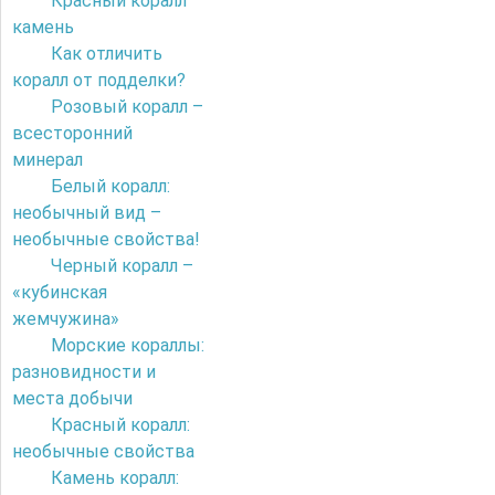
Красный коралл
камень
Как отличить
коралл от подделки?
Розовый коралл –
всесторонний
минерал
Белый коралл:
необычный вид –
необычные свойства!
Черный коралл –
«кубинская
жемчужина»
Морские кораллы:
разновидности и
места добычи
Красный коралл:
необычные свойства
Камень коралл: