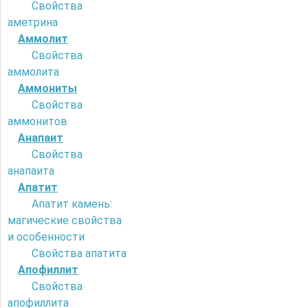
Свойства
аметрина
Аммолит
Свойства
аммолита
Аммониты
Свойства
аммонитов
Анапаит
Свойства
анапаита
Апатит
Апатит камень:
магические свойства
и особенности
Свойства апатита
Апофиллит
Свойства
апофиллита