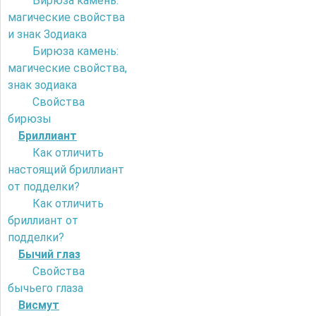
Бирюза камень:
магические свойства
и знак Зодиака
Бирюза камень:
магические свойства,
знак зодиака
Свойства
бирюзы
Бриллиант
Как отличить
настоящий бриллиант
от подделки?
Как отличить
бриллиант от
подделки?
Бычий глаз
Свойства
бычьего глаза
Висмут