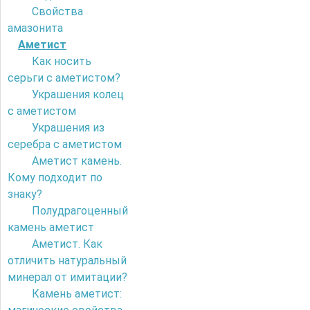
Свойства
амазонита
Аметист
Как носить
серьги с аметистом?
Украшения колец
с аметистом
Украшения из
серебра с аметистом
Аметист камень.
Кому подходит по
знаку?
Полудрагоценный
камень аметист
Аметист. Как
отличить натуральный
минерал от имитации?
Камень аметист: