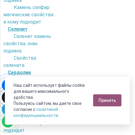
Зодиака
Камень сапфир:
магические свойства
и кому подходит
Селенит
Селенит камень:
свойства, знак
зодиака
Свойства
селенита
Сердолик
Как отличить
Наш сайт использует файлы cookie
сердолик от
для вашего максимального
искусственного
удобства.
Принять
камня?
Пользуясь сайтом, вы даете свое
Камень сердолик
согласие с
политикой
- его магические
конфиденциальности
.
свойства и кому
подходит