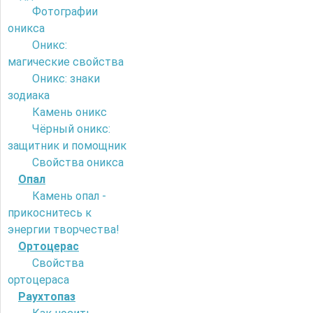
Фотографии
оникса
Оникс:
магические свойства
Оникс: знаки
зодиака
Камень оникс
Чёрный оникс:
защитник и помощник
Свойства оникса
Опал
Камень опал -
прикоснитесь к
энергии творчества!
Ортоцерас
Свойства
ортоцераса
Раухтопаз