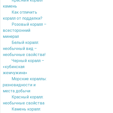
Красный коралл
камень
Как отличить
коралл от подделки?
Розовый коралл –
всесторонний
минерал
Белый коралл:
необычный вид –
необычные свойства!
Черный коралл –
«кубинская
жемчужина»
Морские кораллы:
разновидности и
места добычи
Красный коралл:
необычные свойства
Камень коралл: