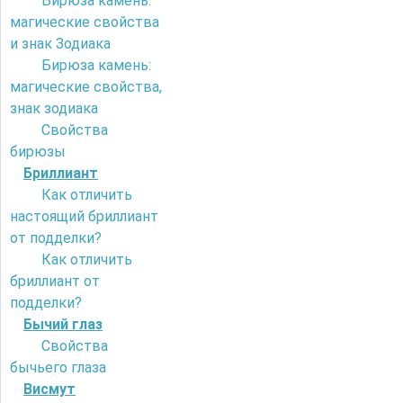
Бирюза камень:
магические свойства
и знак Зодиака
Бирюза камень:
магические свойства,
знак зодиака
Свойства
бирюзы
Бриллиант
Как отличить
настоящий бриллиант
от подделки?
Как отличить
бриллиант от
подделки?
Бычий глаз
Свойства
бычьего глаза
Висмут