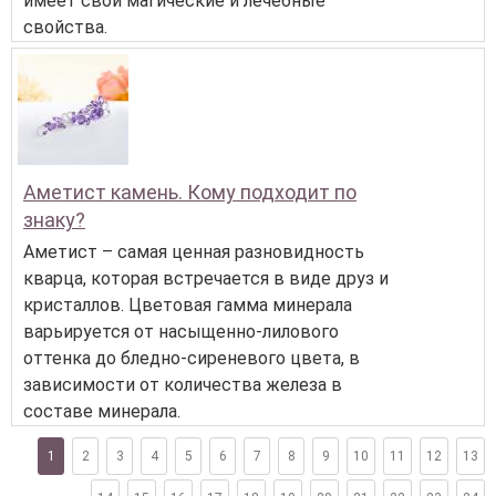
имеет свои магические и лечебные
свойства.
Аметист камень. Кому подходит по
знаку?
Аметист – самая ценная разновидность
кварца, которая встречается в виде друз и
кристаллов. Цветовая гамма минерала
варьируется от насыщенно-лилового
оттенка до бледно-сиреневого цвета, в
зависимости от количества железа в
составе минерала.
1
2
3
4
5
6
7
8
9
10
11
12
13