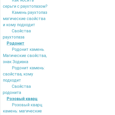
Как носить
серьги с раухтопазом?
Камень раухтопаз
магические свойства
и кому подходит
Свойства
раухтопаза
Родонит
Родонит камень.
Магические свойства,
знак Зодиака
Родонит камень:
свойства, кому
подходит
Свойства
родонита
Розовый кварц
Розовый кварц
камень: магические