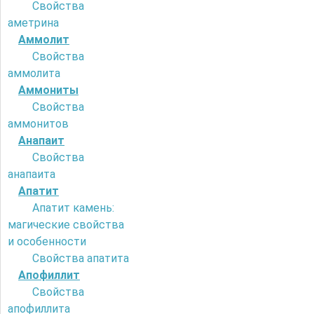
Свойства
аметрина
Аммолит
Свойства
аммолита
Аммониты
Свойства
аммонитов
Анапаит
Свойства
анапаита
Апатит
Апатит камень:
магические свойства
и особенности
Свойства апатита
Апофиллит
Свойства
апофиллита