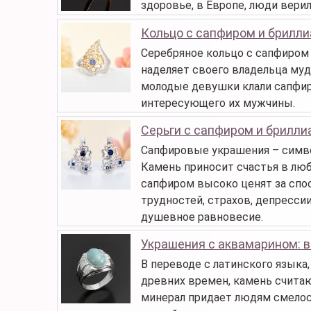
здоровье, в Европе, люди верил
Кольцо с сапфиром и брилл
Серебряное кольцо с сапфиром 
наделяет своего владельца муд
молодые девушки клали сапфиро
интересующего их мужчины.
Серьги с сапфиром и брилл
Сапфировые украшения – симво
Камень приносит счастья в лю
сапфиром высоко ценят за спо
трудностей, страхов, депресси
душевное равновесие.
Украшения с аквамарином: 
В переводе с латинского языка,
древних времен, камень считаю
минерал придает людям смелост