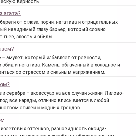
жескую верность.
з агата?
ереги от сглаза, порчи, негатива и отрицательных
ный невидимый глазу барьер, который словно
 гнев, злость и обиды.
пазом?
 – амулет, который избавляет от ревности,
 обид и негатива. Камень, облаченный в холодное и
виться со стрессом и сильным напряжением.
том?
ли серебра – аксессуар на все случаи жизни. Лилово-
под все наряды, отлично вписывается в любой
инством стилей и модных трендов.
ом
фиолетовых оттенков, разновидность оксида-
моцвета: магические и лечебные, обусловлены его