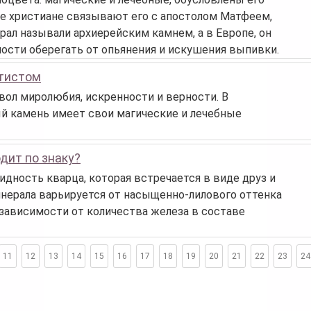
 христиане связывают его с апостолом Матфеем,
ал называли архиерейским камнем, а в Европе, он
бности оберегать от опьянения и искушения выпивки.
етистом
ол миролюбия, искренности и верности. В
ый камень имеет свои магические и лечебные
дит по знаку?
идность кварца, которая встречается в виде друз и
инерала варьируется от насыщенно-лилового оттенка
 зависимости от количества железа в составе
11
12
13
14
15
16
17
18
19
20
21
22
23
24