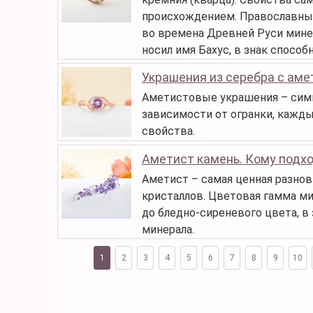
происхождением. Православные
во времена Древней Руси минер
носил имя Бахус, в знак спосо
Украшения из серебра с ам
Аметистовые украшения – симв
зависимости от огранки, кажд
свойства.
Аметист камень. Кому подхо
Аметист – самая ценная разнов
кристаллов. Цветовая гамма м
до бледно-сиреневого цвета, в
минерала.
1
2
3
4
5
6
7
8
9
10