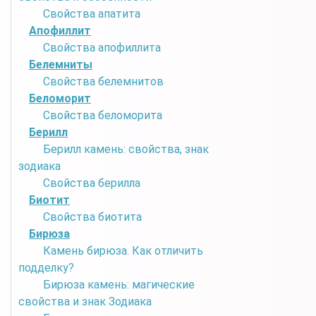
Свойства апатита
Апофиллит
Свойства апофиллита
Белемниты
Свойства белемнитов
Беломорит
Свойства беломорита
Берилл
Берилл камень: свойства, знак
зодиака
Свойства берилла
Биотит
Свойства биотита
Бирюза
Камень бирюза. Как отличить
подделку?
Бирюза камень: магические
свойства и знак Зодиака