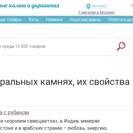
ные камни и украшения
Москва
П
1 магазин в Москве
ые товары
Хиты
Новинки
Наши магазины
Оплата и до
уральных камнях, их свойства
а с рубином
ли «королем самоцветов», в Индии, минерал
стоке и в арабских странах – любовь, энергию,