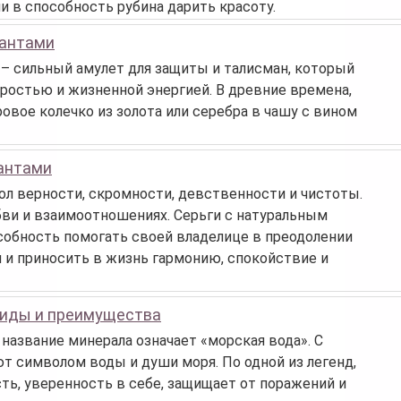
и в способность рубина дарить красоту.
иантами
– сильный амулет для защиты и талисман, который
ростью и жизненной энергией. В древние времена,
вое колечко из золота или серебра в чашу с вином
иантами
л верности, скромности, девственности и чистоты.
бви и взаимоотношениях. Серьги с натуральным
собность помогать своей владелице в преодолении
и и приносить в жизнь гармонию, спокойствие и
виды и преимущества
 название минерала означает «морская вода». С
т символом воды и души моря. По одной из легенд,
ь, уверенность в себе, защищает от поражений и