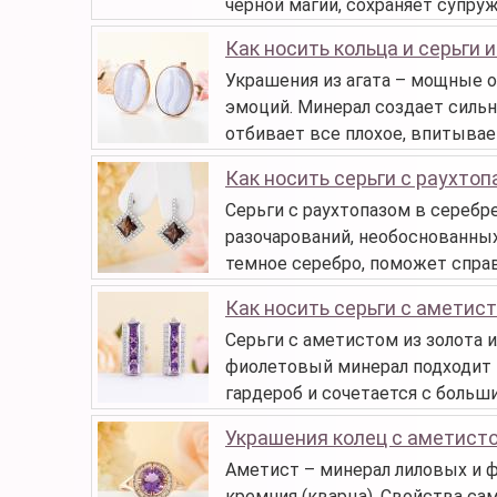
черной магии, сохраняет супру
Как носить кольца и серьги и
Украшения из агата – мощные об
эмоций. Минерал создает силь
отбивает все плохое, впитывает
Как носить серьги с раухто
Серьги с раухтопазом в серебре
разочарований, необоснованных
темное серебро, поможет спра
Как носить серьги с аметис
Серьги с аметистом из золота и
фиолетовый минерал подходит 
гардероб и сочетается с больш
Украшения колец с аметист
Аметист – минерал лиловых и 
кремния (кварца). Свойства са