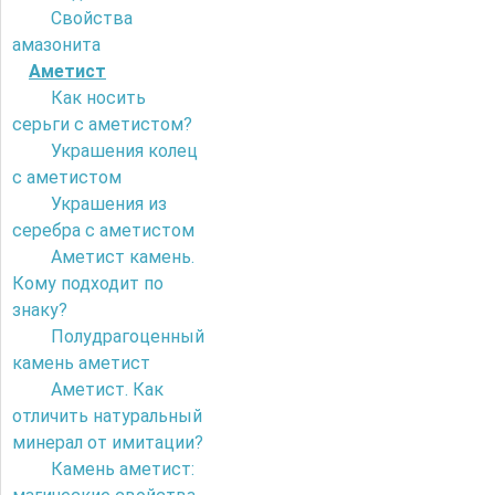
Свойства
амазонита
Аметист
Как носить
серьги с аметистом?
Украшения колец
с аметистом
Украшения из
серебра с аметистом
Аметист камень.
Кому подходит по
знаку?
Полудрагоценный
камень аметист
Аметист. Как
отличить натуральный
минерал от имитации?
Камень аметист: