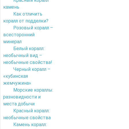
Красный коралл
камень
Как отличить
коралл от подделки?
Розовый коралл –
всесторонний
минерал
Белый коралл:
необычный вид –
необычные свойства!
Черный коралл –
«кубинская
жемчужина»
Морские кораллы:
разновидности и
места добычи
Красный коралл:
необычные свойства
Камень коралл: