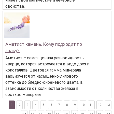
имеет свои магические и лечебные
свойства.
Аметист камень. Кому подходит по
знаку?
Аметист – самая ценная разновидность
кварца, которая встречается в виде друз и
кристаллов. Цветовая гамма минерала
варьируется от насыщенно-лилового
оттенка до бледно-сиреневого цвета, в
зависимости от количества железа в
составе минерала.
1
2
3
4
5
6
7
8
9
10
11
12
13