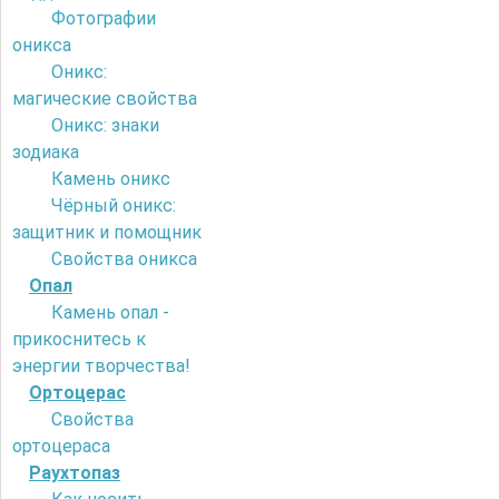
Фотографии
оникса
Оникс:
магические свойства
Оникс: знаки
зодиака
Камень оникс
Чёрный оникс:
защитник и помощник
Свойства оникса
Опал
Камень опал -
прикоснитесь к
энергии творчества!
Ортоцерас
Свойства
ортоцераса
Раухтопаз