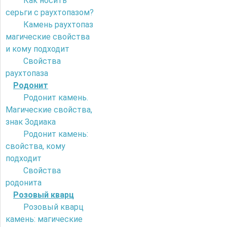
Как носить
серьги с раухтопазом?
Камень раухтопаз
магические свойства
и кому подходит
Свойства
раухтопаза
Родонит
Родонит камень.
Магические свойства,
знак Зодиака
Родонит камень:
свойства, кому
подходит
Свойства
родонита
Розовый кварц
Розовый кварц
камень: магические