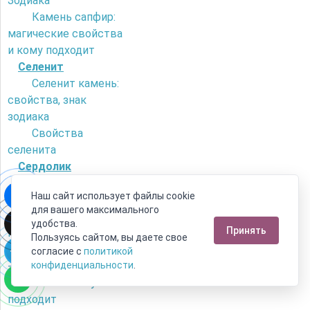
Зодиака
Камень сапфир:
магические свойства
и кому подходит
Селенит
Селенит камень:
свойства, знак
зодиака
Свойства
селенита
Сердолик
Как отличить
Наш сайт использует файлы cookie
сердолик от
для вашего максимального
искусственного
удобства.
Принять
камня?
Пользуясь сайтом, вы даете свое
Камень сердолик
согласие с
политикой
- его магические
конфиденциальности
.
свойства и кому
подходит