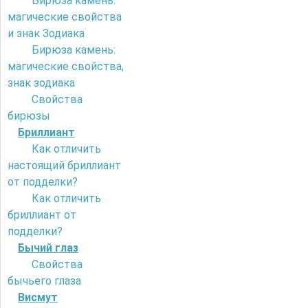
Бирюза камень:
магические свойства
и знак Зодиака
Бирюза камень:
магические свойства,
знак зодиака
Свойства
бирюзы
Бриллиант
Как отличить
настоящий бриллиант
от подделки?
Как отличить
бриллиант от
подделки?
Бычий глаз
Свойства
бычьего глаза
Висмут