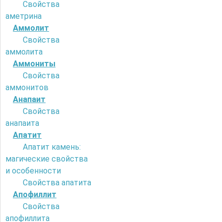
Свойства
аметрина
Аммолит
Свойства
аммолита
Аммониты
Свойства
аммонитов
Анапаит
Свойства
анапаита
Апатит
Апатит камень:
магические свойства
и особенности
Свойства апатита
Апофиллит
Свойства
апофиллита