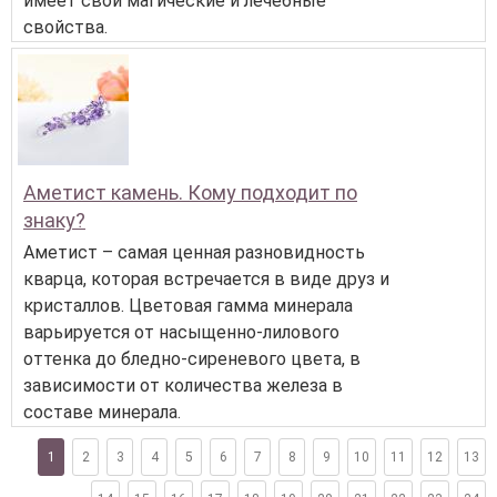
имеет свои магические и лечебные
свойства.
Аметист камень. Кому подходит по
знаку?
Аметист – самая ценная разновидность
кварца, которая встречается в виде друз и
кристаллов. Цветовая гамма минерала
варьируется от насыщенно-лилового
оттенка до бледно-сиреневого цвета, в
зависимости от количества железа в
составе минерала.
1
2
3
4
5
6
7
8
9
10
11
12
13