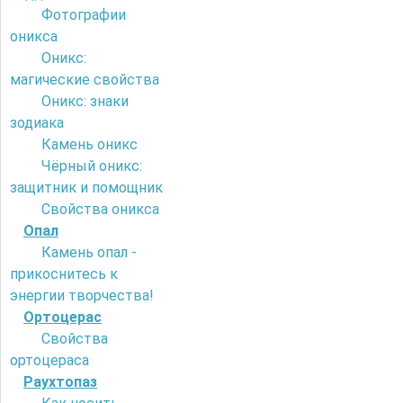
Фотографии
оникса
Оникс:
магические свойства
Оникс: знаки
зодиака
Камень оникс
Чёрный оникс:
защитник и помощник
Свойства оникса
Опал
Камень опал -
прикоснитесь к
энергии творчества!
Ортоцерас
Свойства
ортоцераса
Раухтопаз