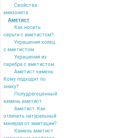
Свойства
амазонита
Аметист
Как носить
серьги с аметистом?
Украшения колец
с аметистом
Украшения из
серебра с аметистом
Аметист камень.
Кому подходит по
знаку?
Полудрагоценный
камень аметист
Аметист. Как
отличить натуральный
минерал от имитации?
Камень аметист: