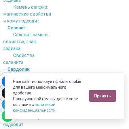
Зодиака
Камень сапфир:
магические свойства
и кому подходит
Селенит
Селенит камень:
свойства, знак
зодиака
Свойства
селенита
Сердолик
Как отличить
Наш сайт использует файлы cookie
сердолик от
для вашего максимального
искусственного
удобства.
Принять
камня?
Пользуясь сайтом, вы даете свое
Камень сердолик
согласие с
политикой
- его магические
конфиденциальности
.
свойства и кому
подходит