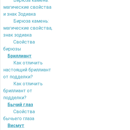
Бирюза камень:
магические свойства
и знак Зодиака
Бирюза камень:
магические свойства,
знак зодиака
Свойства
бирюзы
Бриллиант
Как отличить
настоящий бриллиант
от подделки?
Как отличить
бриллиант от
подделки?
Бычий глаз
Свойства
бычьего глаза
Висмут