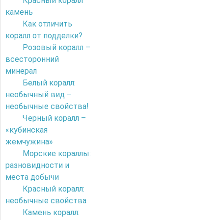
Красный коралл
камень
Как отличить
коралл от подделки?
Розовый коралл –
всесторонний
минерал
Белый коралл:
необычный вид –
необычные свойства!
Черный коралл –
«кубинская
жемчужина»
Морские кораллы:
разновидности и
места добычи
Красный коралл:
необычные свойства
Камень коралл: