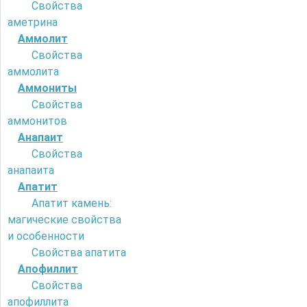
Свойства
аметрина
Аммолит
Свойства
аммолита
Аммониты
Свойства
аммонитов
Анапаит
Свойства
анапаита
Апатит
Апатит камень:
магические свойства
и особенности
Свойства апатита
Апофиллит
Свойства
апофиллита