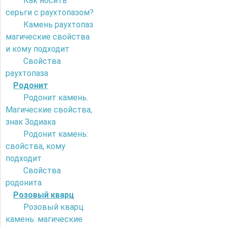
Как носить
серьги с раухтопазом?
Камень раухтопаз
магические свойства
и кому подходит
Свойства
раухтопаза
Родонит
Родонит камень.
Магические свойства,
знак Зодиака
Родонит камень:
свойства, кому
подходит
Свойства
родонита
Розовый кварц
Розовый кварц
камень: магические