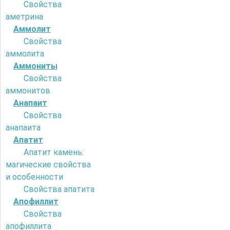
Свойства
аметрина
Аммолит
Свойства
аммолита
Аммониты
Свойства
аммонитов
Анапаит
Свойства
анапаита
Апатит
Апатит камень:
магические свойства
и особенности
Свойства апатита
Апофиллит
Свойства
апофиллита