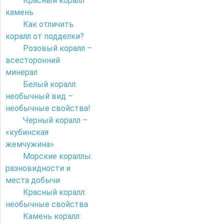
Красный коралл
камень
Как отличить
коралл от подделки?
Розовый коралл –
всесторонний
минерал
Белый коралл:
необычный вид –
необычные свойства!
Черный коралл –
«кубинская
жемчужина»
Морские кораллы:
разновидности и
места добычи
Красный коралл:
необычные свойства
Камень коралл: