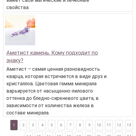
имеет свои магические и лечебные
свойства.
Аметист камень. Кому подходит по
знаку?
Аметист – самая ценная разновидность
кварца, которая встречается в виде друз и
кристаллов. Цветовая гамма минерала
варьируется от насыщенно-лилового
оттенка до бледно-сиреневого цвета, в
зависимости от количества железа в
составе минерала.
1
2
3
4
5
6
7
8
9
10
11
12
13