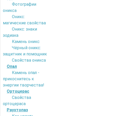
Фотографии
оникса
Оникс:
магические свойства
Оникс: знаки
зодиака
Камень оникс
Чёрный оникс:
защитник и помощник
Свойства оникса
Опал
Камень опал -
прикоснитесь к
энергии творчества!
Ортоцерас
Свойства
ортоцераса
Раухтопаз