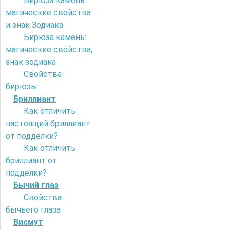
Бирюза камень:
магические свойства
и знак Зодиака
Бирюза камень:
магические свойства,
знак зодиака
Свойства
бирюзы
Бриллиант
Как отличить
настоящий бриллиант
от подделки?
Как отличить
бриллиант от
подделки?
Бычий глаз
Свойства
бычьего глаза
Висмут