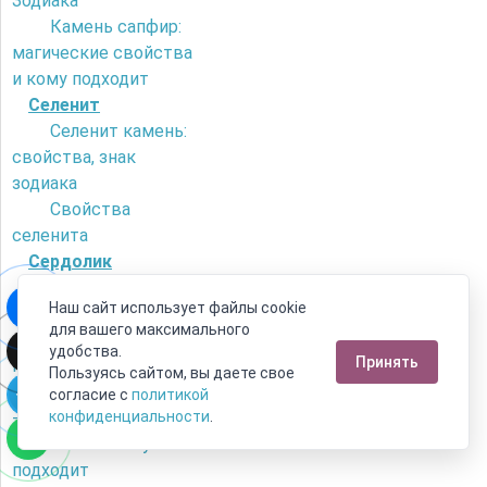
Зодиака
Камень сапфир:
магические свойства
и кому подходит
Селенит
Селенит камень:
свойства, знак
зодиака
Свойства
селенита
Сердолик
Как отличить
Наш сайт использует файлы cookie
сердолик от
для вашего максимального
искусственного
удобства.
Принять
камня?
Пользуясь сайтом, вы даете свое
Камень сердолик
согласие с
политикой
- его магические
конфиденциальности
.
свойства и кому
подходит