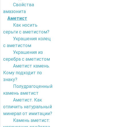
Свойства
амазонита
Аметист
Как носить
серьги с аметистом?
Украшения колец
с аметистом
Украшения из
серебра с аметистом
Аметист камень.
Кому подходит по
знаку?
Полудрагоценный
камень аметист
Аметист. Как
отличить натуральный
минерал от имитации?
Камень аметист: