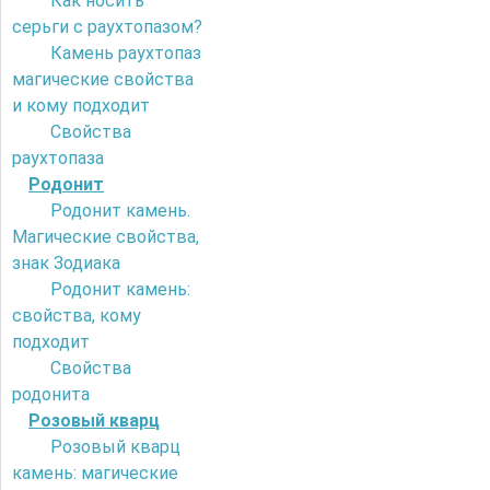
Как носить
серьги с раухтопазом?
Камень раухтопаз
магические свойства
и кому подходит
Свойства
раухтопаза
Родонит
Родонит камень.
Магические свойства,
знак Зодиака
Родонит камень:
свойства, кому
подходит
Свойства
родонита
Розовый кварц
Розовый кварц
камень: магические