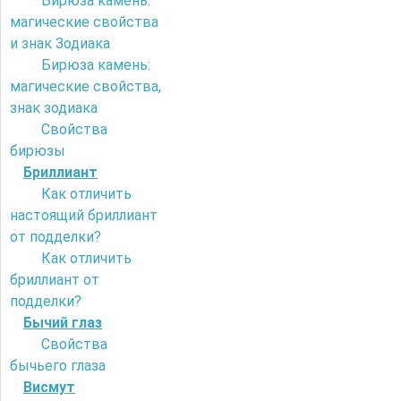
Бирюза камень:
магические свойства
и знак Зодиака
Бирюза камень:
магические свойства,
знак зодиака
Свойства
бирюзы
Бриллиант
Как отличить
настоящий бриллиант
от подделки?
Как отличить
бриллиант от
подделки?
Бычий глаз
Свойства
бычьего глаза
Висмут