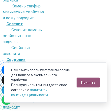
Зодиака
Камень сапфир:
магические свойства
и кому подходит
Селенит
Селенит камень:
свойства, знак
зодиака
Свойства
селенита
Сердолик
Как отличить
Наш сайт использует файлы cookie
сердолик от
для вашего максимального
искусственного
удобства.
Принять
камня?
Пользуясь сайтом, вы даете свое
Камень сердолик
согласие с
политикой
- его магические
конфиденциальности
.
свойства и кому
подходит