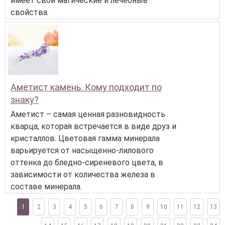
имеет свои магические и лечебные
свойства.
Аметист камень. Кому подходит по
знаку?
Аметист – самая ценная разновидность
кварца, которая встречается в виде друз и
кристаллов. Цветовая гамма минерала
варьируется от насыщенно-лилового
оттенка до бледно-сиреневого цвета, в
зависимости от количества железа в
составе минерала.
1
2
3
4
5
6
7
8
9
10
11
12
13