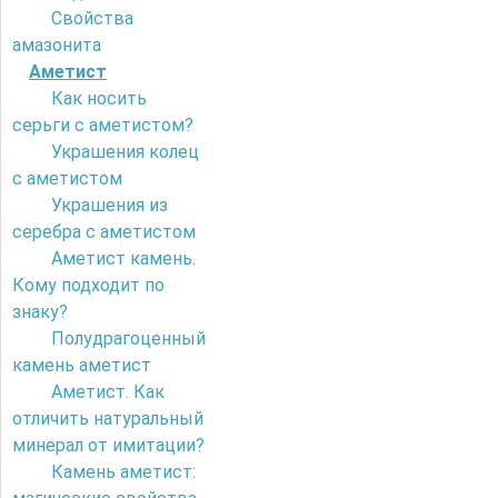
Свойства
амазонита
Аметист
Как носить
серьги с аметистом?
Украшения колец
с аметистом
Украшения из
серебра с аметистом
Аметист камень.
Кому подходит по
знаку?
Полудрагоценный
камень аметист
Аметист. Как
отличить натуральный
минерал от имитации?
Камень аметист: