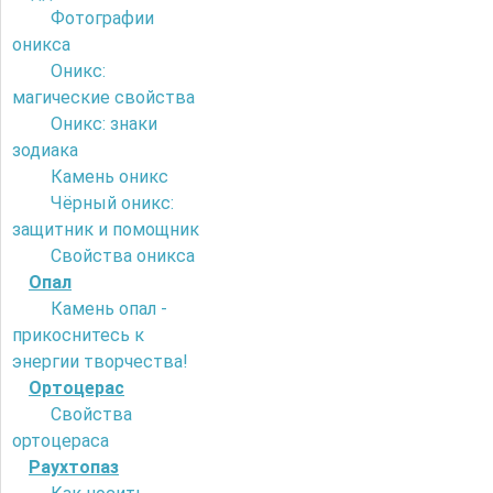
Фотографии
оникса
Оникс:
магические свойства
Оникс: знаки
зодиака
Камень оникс
Чёрный оникс:
защитник и помощник
Свойства оникса
Опал
Камень опал -
прикоснитесь к
энергии творчества!
Ортоцерас
Свойства
ортоцераса
Раухтопаз