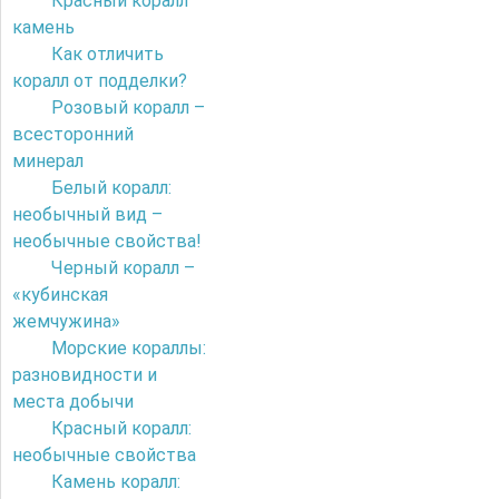
Красный коралл
камень
Как отличить
коралл от подделки?
Розовый коралл –
всесторонний
минерал
Белый коралл:
необычный вид –
необычные свойства!
Черный коралл –
«кубинская
жемчужина»
Морские кораллы:
разновидности и
места добычи
Красный коралл:
необычные свойства
Камень коралл: