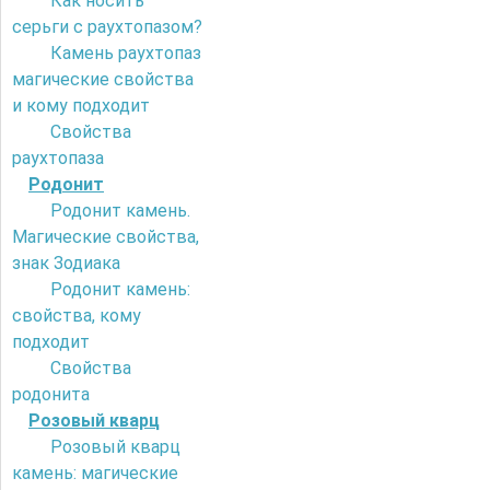
Как носить
серьги с раухтопазом?
Камень раухтопаз
магические свойства
и кому подходит
Свойства
раухтопаза
Родонит
Родонит камень.
Магические свойства,
знак Зодиака
Родонит камень:
свойства, кому
подходит
Свойства
родонита
Розовый кварц
Розовый кварц
камень: магические