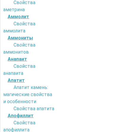
Свойства
аметрина
Аммолит
Свойства
аммолита
Аммониты
Свойства
аммонитов
Анапаит
Свойства
анапаита
Апатит
Апатит камень:
магические свойства
и особенности
Свойства апатита
Апофиллит
Свойства
апофиллита