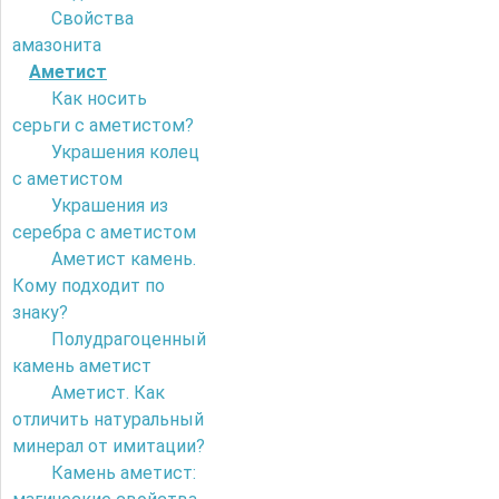
Свойства
амазонита
Аметист
Как носить
серьги с аметистом?
Украшения колец
с аметистом
Украшения из
серебра с аметистом
Аметист камень.
Кому подходит по
знаку?
Полудрагоценный
камень аметист
Аметист. Как
отличить натуральный
минерал от имитации?
Камень аметист: