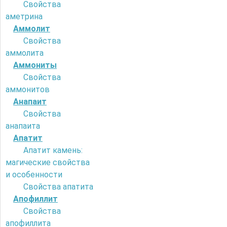
Свойства
аметрина
Аммолит
Свойства
аммолита
Аммониты
Свойства
аммонитов
Анапаит
Свойства
анапаита
Апатит
Апатит камень:
магические свойства
и особенности
Свойства апатита
Апофиллит
Свойства
апофиллита