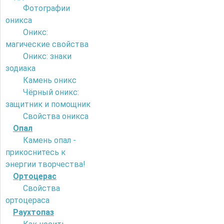
Фотографии
оникса
Оникс:
магические свойства
Оникс: знаки
зодиака
Камень оникс
Чёрный оникс:
защитник и помощник
Свойства оникса
Опал
Камень опал -
прикоснитесь к
энергии творчества!
Ортоцерас
Свойства
ортоцераса
Раухтопаз