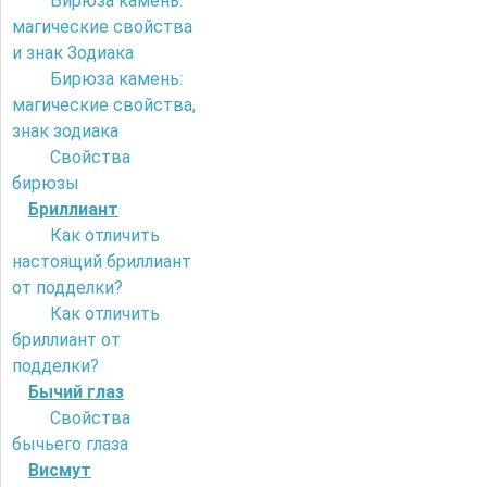
Бирюза камень:
магические свойства
и знак Зодиака
Бирюза камень:
магические свойства,
знак зодиака
Свойства
бирюзы
Бриллиант
Как отличить
настоящий бриллиант
от подделки?
Как отличить
бриллиант от
подделки?
Бычий глаз
Свойства
бычьего глаза
Висмут