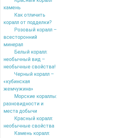
Красный коралл
камень
Как отличить
коралл от подделки?
Розовый коралл –
всесторонний
минерал
Белый коралл:
необычный вид –
необычные свойства!
Черный коралл –
«кубинская
жемчужина»
Морские кораллы:
разновидности и
места добычи
Красный коралл:
необычные свойства
Камень коралл: