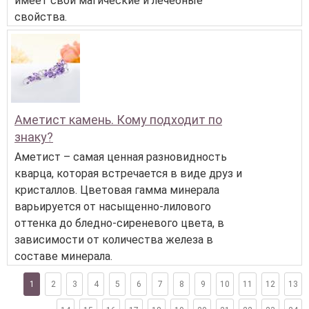
имеет свои магические и лечебные
свойства.
Аметист камень. Кому подходит по
знаку?
Аметист – самая ценная разновидность
кварца, которая встречается в виде друз и
кристаллов. Цветовая гамма минерала
варьируется от насыщенно-лилового
оттенка до бледно-сиреневого цвета, в
зависимости от количества железа в
составе минерала.
1
2
3
4
5
6
7
8
9
10
11
12
13