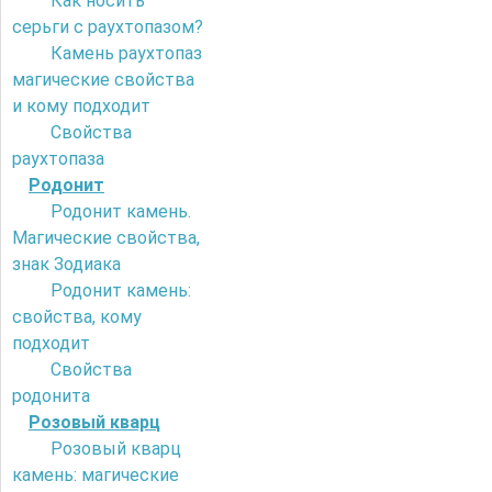
Как носить
серьги с раухтопазом?
Камень раухтопаз
магические свойства
и кому подходит
Свойства
раухтопаза
Родонит
Родонит камень.
Магические свойства,
знак Зодиака
Родонит камень:
свойства, кому
подходит
Свойства
родонита
Розовый кварц
Розовый кварц
камень: магические