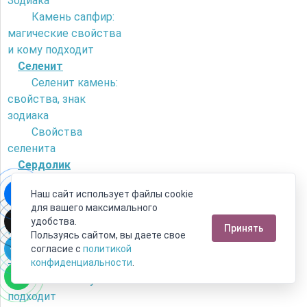
Зодиака
Камень сапфир:
магические свойства
и кому подходит
Селенит
Селенит камень:
свойства, знак
зодиака
Свойства
селенита
Сердолик
Как отличить
Наш сайт использует файлы cookie
сердолик от
для вашего максимального
искусственного
удобства.
Принять
камня?
Пользуясь сайтом, вы даете свое
Камень сердолик
согласие с
политикой
- его магические
конфиденциальности
.
свойства и кому
подходит