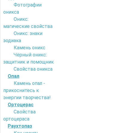
Фотографии
оникса
Оникс:
магические свойства
Оникс: знаки
зодиака
Камень оникс
Чёрный оникс:
защитник и помощник
Свойства оникса
Опал
Камень опал -
прикоснитесь к
энергии творчества!
Ортоцерас
Свойства
ортоцераса
Раухтопаз