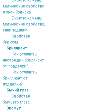
Бирюза камень:
магические свойства
и знак Зодиака
Бирюза камень:
магические свойства,
знак зодиака
Свойства
бирюзы
Бриллиант
Как отличить
настоящий бриллиант
от подделки?
Как отличить
бриллиант от
подделки?
Бычий глаз
Свойства
бычьего глаза
Висмут