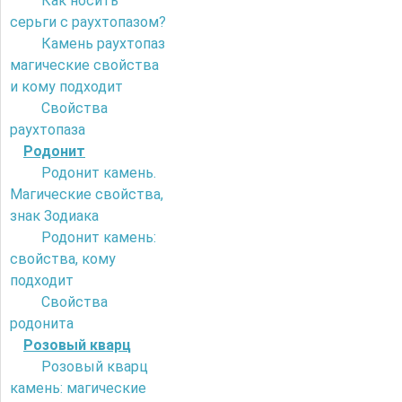
Как носить
серьги с раухтопазом?
Камень раухтопаз
магические свойства
и кому подходит
Свойства
раухтопаза
Родонит
Родонит камень.
Магические свойства,
знак Зодиака
Родонит камень:
свойства, кому
подходит
Свойства
родонита
Розовый кварц
Розовый кварц
камень: магические