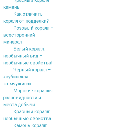
Красный коралл
камень
Как отличить
коралл от подделки?
Розовый коралл –
всесторонний
минерал
Белый коралл:
необычный вид –
необычные свойства!
Черный коралл –
«кубинская
жемчужина»
Морские кораллы:
разновидности и
места добычи
Красный коралл:
необычные свойства
Камень коралл: