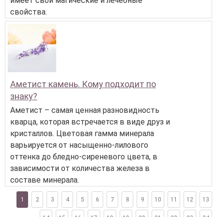
имеет свои магические и лечебные
свойства.
Аметист камень. Кому подходит по
знаку?
Аметист – самая ценная разновидность
кварца, которая встречается в виде друз и
кристаллов. Цветовая гамма минерала
варьируется от насыщенно-лилового
оттенка до бледно-сиреневого цвета, в
зависимости от количества железа в
составе минерала.
1
2
3
4
5
6
7
8
9
10
11
12
13