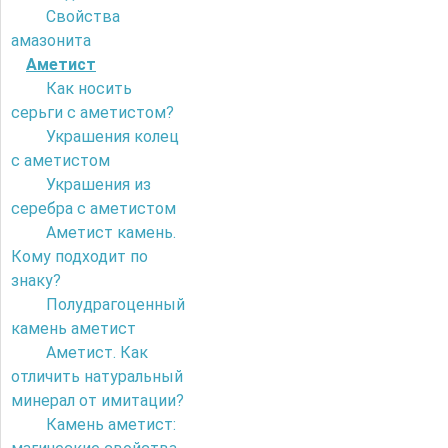
Свойства
амазонита
Аметист
Как носить
серьги с аметистом?
Украшения колец
с аметистом
Украшения из
серебра с аметистом
Аметист камень.
Кому подходит по
знаку?
Полудрагоценный
камень аметист
Аметист. Как
отличить натуральный
минерал от имитации?
Камень аметист: