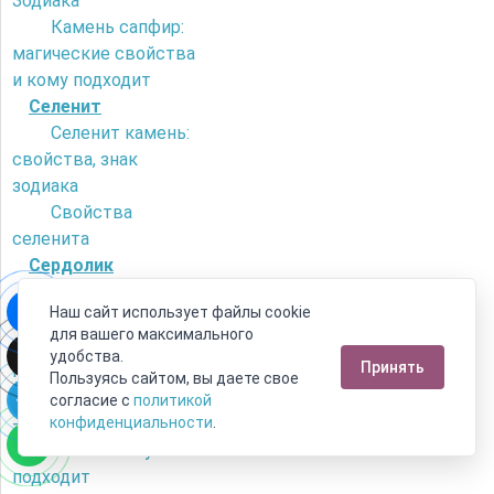
Зодиака
Камень сапфир:
магические свойства
и кому подходит
Селенит
Селенит камень:
свойства, знак
зодиака
Свойства
селенита
Сердолик
Как отличить
Наш сайт использует файлы cookie
сердолик от
для вашего максимального
искусственного
удобства.
Принять
камня?
Пользуясь сайтом, вы даете свое
Камень сердолик
согласие с
политикой
- его магические
конфиденциальности
.
свойства и кому
подходит