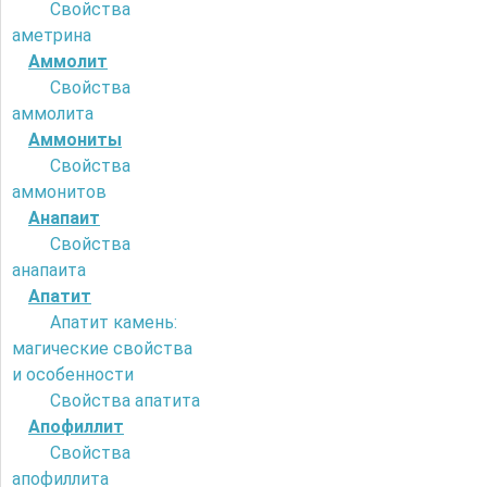
Свойства
аметрина
Аммолит
Свойства
аммолита
Аммониты
Свойства
аммонитов
Анапаит
Свойства
анапаита
Апатит
Апатит камень:
магические свойства
и особенности
Свойства апатита
Апофиллит
Свойства
апофиллита