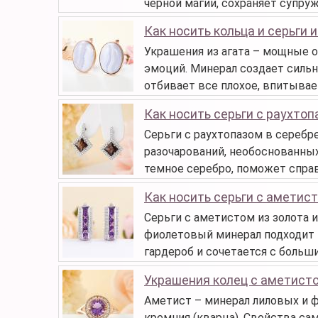
черной магии, сохраняет супру
Как носить кольца и серьги и
Украшения из агата – мощные об
эмоций. Минерал создает силь
отбивает все плохое, впитывает
Как носить серьги с раухто
Серьги с раухтопазом в серебре
разочарований, необоснованных
темное серебро, поможет спра
Как носить серьги с аметис
Серьги с аметистом из золота и
фиолетовый минерал подходит 
гардероб и сочетается с больш
Украшения колец с аметист
Аметист – минерал лиловых и 
кремния (кварца). Свойства са