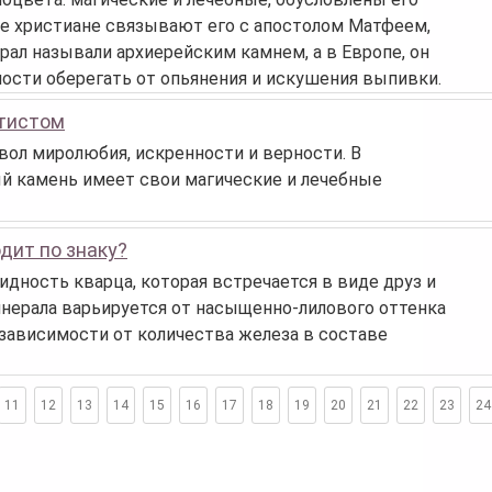
 христиане связывают его с апостолом Матфеем,
ал называли архиерейским камнем, а в Европе, он
бности оберегать от опьянения и искушения выпивки.
етистом
ол миролюбия, искренности и верности. В
ый камень имеет свои магические и лечебные
дит по знаку?
идность кварца, которая встречается в виде друз и
инерала варьируется от насыщенно-лилового оттенка
 зависимости от количества железа в составе
11
12
13
14
15
16
17
18
19
20
21
22
23
24