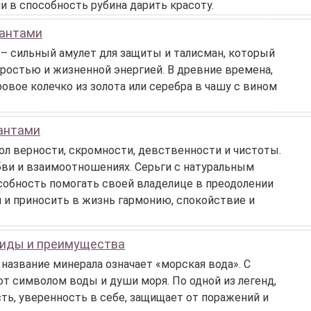
и в способность рубина дарить красоту.
иантами
– сильный амулет для защиты и талисман, который
ростью и жизненной энергией. В древние времена,
вое колечко из золота или серебра в чашу с вином
иантами
л верности, скромности, девственности и чистоты.
бви и взаимоотношениях. Серьги с натуральным
собность помогать своей владелице в преодолении
и и приносить в жизнь гармонию, спокойствие и
виды и преимущества
 название минерала означает «морская вода». С
т символом воды и души моря. По одной из легенд,
ь, уверенность в себе, защищает от поражений и