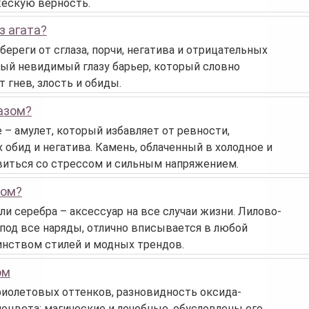
жескую верность.
з агата?
ереги от сглаза, порчи, негатива и отрицательных
ный невидимый глазу барьер, который словно
 гнев, злость и обиды.
пазом?
 – амулет, который избавляет от ревности,
 обид и негатива. Камень, облаченный в холодное и
виться со стрессом и сильным напряжением.
том?
ли серебра – аксессуар на все случаи жизни. Лилово-
под все наряды, отлично вписывается в любой
инством стилей и модных трендов.
ом
фиолетовых оттенков, разновидность оксида-
моцвета: магические и лечебные, обусловлены его