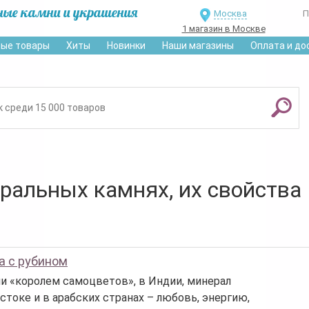
ные камни и украшения
Москва
П
1 магазин в Москве
ые товары
Хиты
Новинки
Наши магазины
Оплата и до
уральных камнях, их свойства
а с рубином
ли «королем самоцветов», в Индии, минерал
стоке и в арабских странах – любовь, энергию,