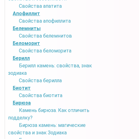
Свойства апатита
Апофиллит
Свойства апофиллита
Белемниты
Свойства белемнитов
Беломорит
Свойства беломорита
Берилл
Берилл камень: свойства, знак
зодиака
Свойства берилла
Биотит
Свойства биотита
Бирюза
Камень бирюза. Как отличить
подделку?
Бирюза камень: магические
свойства и знак Зодиака