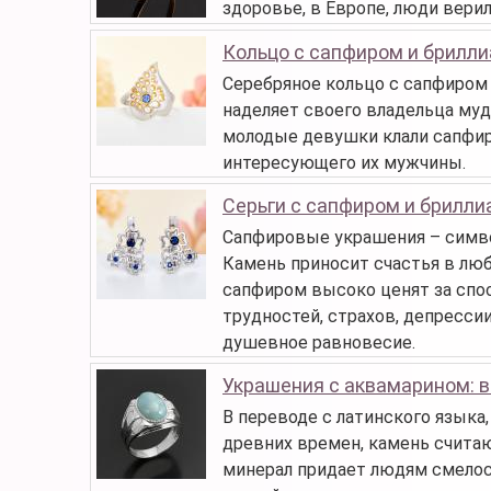
здоровье, в Европе, люди верил
Кольцо с сапфиром и брилл
Серебряное кольцо с сапфиром 
наделяет своего владельца муд
молодые девушки клали сапфиро
интересующего их мужчины.
Серьги с сапфиром и брилл
Сапфировые украшения – симво
Камень приносит счастья в лю
сапфиром высоко ценят за спо
трудностей, страхов, депресси
душевное равновесие.
Украшения с аквамарином: 
В переводе с латинского языка,
древних времен, камень считаю
минерал придает людям смелост