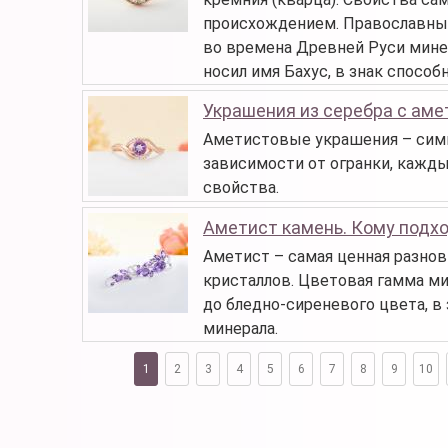
происхождением. Православные
во времена Древней Руси минер
носил имя Бахус, в знак спосо
Украшения из серебра с ам
Аметистовые украшения – симв
зависимости от огранки, кажд
свойства.
Аметист камень. Кому подхо
Аметист – самая ценная разнов
кристаллов. Цветовая гамма м
до бледно-сиреневого цвета, в
минерала.
1
2
3
4
5
6
7
8
9
10