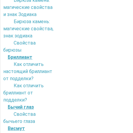
Бирюза камень:
магические свойства
и знак Зодиака
Бирюза камень:
магические свойства,
знак зодиака
Свойства
бирюзы
Бриллиант
Как отличить
настоящий бриллиант
от подделки?
Как отличить
бриллиант от
подделки?
Бычий глаз
Свойства
бычьего глаза
Висмут