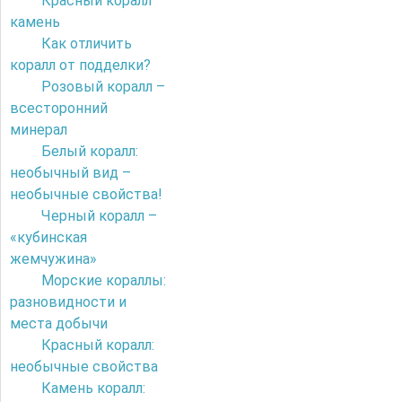
Красный коралл
камень
Как отличить
коралл от подделки?
Розовый коралл –
всесторонний
минерал
Белый коралл:
необычный вид –
необычные свойства!
Черный коралл –
«кубинская
жемчужина»
Морские кораллы:
разновидности и
места добычи
Красный коралл:
необычные свойства
Камень коралл: