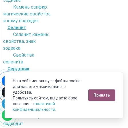
Зодиака
Камень сапфир:
магические свойства
и кому подходит
Селенит
Селенит камень:
свойства, знак
зодиака
Свойства
селенита
Сердолик
Как отличить
Наш сайт использует файлы cookie
сердолик от
для вашего максимального
искусственного
удобства.
Принять
камня?
Пользуясь сайтом, вы даете свое
Камень сердолик
согласие с
политикой
- его магические
конфиденциальности
.
свойства и кому
подходит