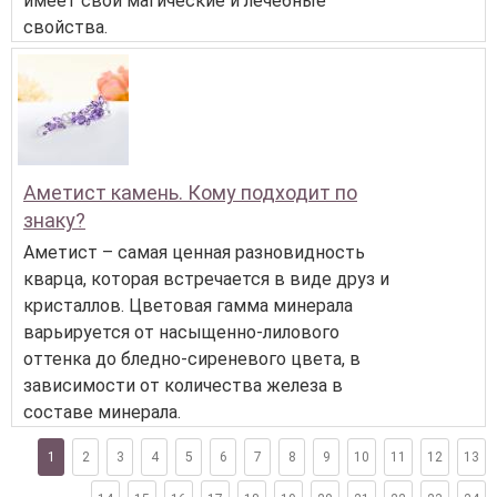
имеет свои магические и лечебные
свойства.
Аметист камень. Кому подходит по
знаку?
Аметист – самая ценная разновидность
кварца, которая встречается в виде друз и
кристаллов. Цветовая гамма минерала
варьируется от насыщенно-лилового
оттенка до бледно-сиреневого цвета, в
зависимости от количества железа в
составе минерала.
1
2
3
4
5
6
7
8
9
10
11
12
13