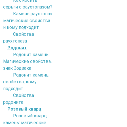
Как носить
серьги с раухтопазом?
Камень раухтопаз
магические свойства
и кому подходит
Свойства
раухтопаза
Родонит
Родонит камень.
Магические свойства,
знак Зодиака
Родонит камень:
свойства, кому
подходит
Свойства
родонита
Розовый кварц
Розовый кварц
камень: магические