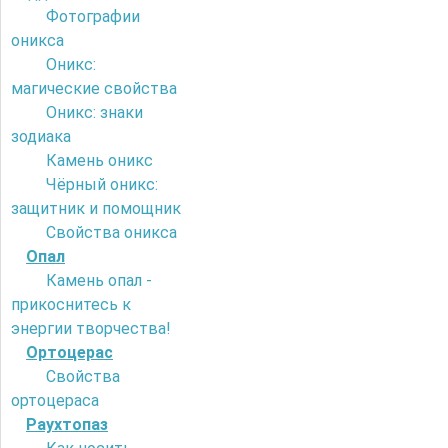
Фотографии
оникса
Оникс:
магические свойства
Оникс: знаки
зодиака
Камень оникс
Чёрный оникс:
защитник и помощник
Свойства оникса
Опал
Камень опал -
прикоснитесь к
энергии творчества!
Ортоцерас
Свойства
ортоцераса
Раухтопаз