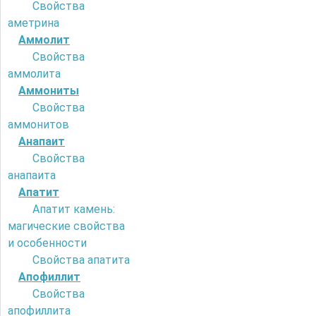
Свойства
аметрина
Аммолит
Свойства
аммолита
Аммониты
Свойства
аммонитов
Анапаит
Свойства
анапаита
Апатит
Апатит камень:
магические свойства
и особенности
Свойства апатита
Апофиллит
Свойства
апофиллита