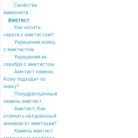
Свойства
амазонита
Аметист
Как носить
серьги с аметистом?
Украшения колец
с аметистом
Украшения из
серебра с аметистом
Аметист камень.
Кому подходит по
знаку?
Полудрагоценный
камень аметист
Аметист. Как
отличить натуральный
минерал от имитации?
Камень аметист: