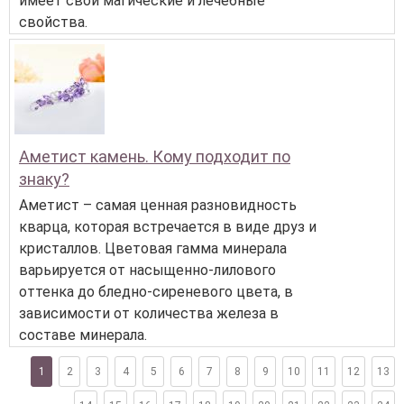
имеет свои магические и лечебные
свойства.
Аметист камень. Кому подходит по
знаку?
Аметист – самая ценная разновидность
кварца, которая встречается в виде друз и
кристаллов. Цветовая гамма минерала
варьируется от насыщенно-лилового
оттенка до бледно-сиреневого цвета, в
зависимости от количества железа в
составе минерала.
1
2
3
4
5
6
7
8
9
10
11
12
13