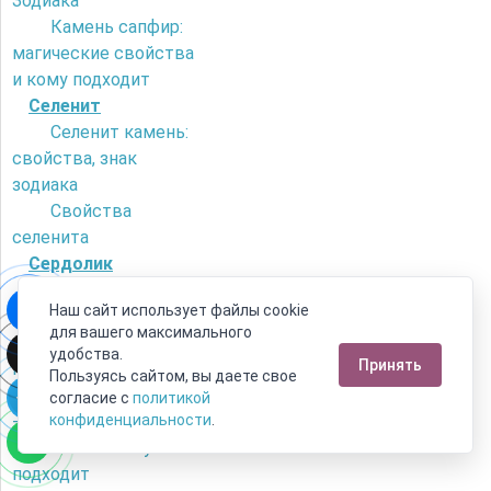
Зодиака
Камень сапфир:
магические свойства
и кому подходит
Селенит
Селенит камень:
свойства, знак
зодиака
Свойства
селенита
Сердолик
Как отличить
Наш сайт использует файлы cookie
сердолик от
для вашего максимального
искусственного
удобства.
Принять
камня?
Пользуясь сайтом, вы даете свое
Камень сердолик
согласие с
политикой
- его магические
конфиденциальности
.
свойства и кому
подходит