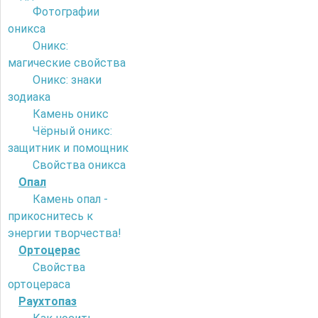
Фотографии
оникса
Оникс:
магические свойства
Оникс: знаки
зодиака
Камень оникс
Чёрный оникс:
защитник и помощник
Свойства оникса
Опал
Камень опал -
прикоснитесь к
энергии творчества!
Ортоцерас
Свойства
ортоцераса
Раухтопаз