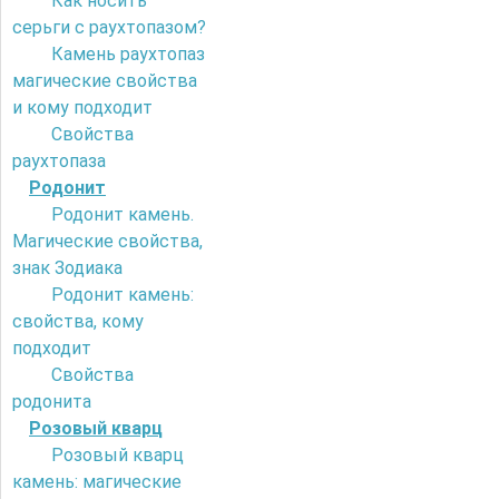
Как носить
серьги с раухтопазом?
Камень раухтопаз
магические свойства
и кому подходит
Свойства
раухтопаза
Родонит
Родонит камень.
Магические свойства,
знак Зодиака
Родонит камень:
свойства, кому
подходит
Свойства
родонита
Розовый кварц
Розовый кварц
камень: магические