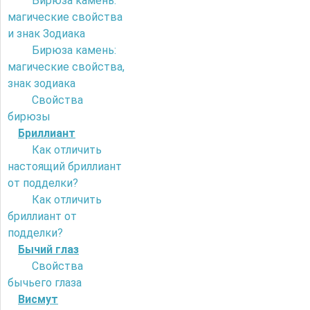
Бирюза камень:
магические свойства
и знак Зодиака
Бирюза камень:
магические свойства,
знак зодиака
Свойства
бирюзы
Бриллиант
Как отличить
настоящий бриллиант
от подделки?
Как отличить
бриллиант от
подделки?
Бычий глаз
Свойства
бычьего глаза
Висмут