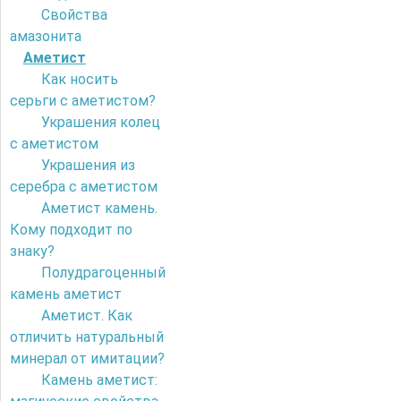
Свойства
амазонита
Аметист
Как носить
серьги с аметистом?
Украшения колец
с аметистом
Украшения из
серебра с аметистом
Аметист камень.
Кому подходит по
знаку?
Полудрагоценный
камень аметист
Аметист. Как
отличить натуральный
минерал от имитации?
Камень аметист: