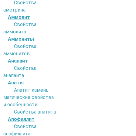
Свойства
аметрина
Аммолит
Свойства
аммолита
Аммониты
Свойства
аммонитов
Анапаит
Свойства
анапаита
Апатит
Апатит камень:
магические свойства
и особенности
Свойства апатита
Апофиллит
Свойства
апофиллита