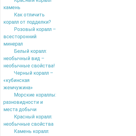
Красный коралл
камень
Как отличить
коралл от подделки?
Розовый коралл –
всесторонний
минерал
Белый коралл:
необычный вид –
необычные свойства!
Черный коралл –
«кубинская
жемчужина»
Морские кораллы:
разновидности и
места добычи
Красный коралл:
необычные свойства
Камень коралл: