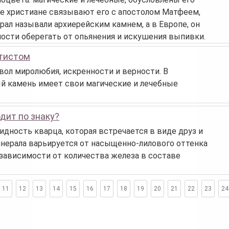
 христиане связывают его с апостолом Матфеем,
ал называли архиерейским камнем, а в Европе, он
бности оберегать от опьянения и искушения выпивки.
етистом
ол миролюбия, искренности и верности. В
ый камень имеет свои магические и лечебные
дит по знаку?
идность кварца, которая встречается в виде друз и
инерала варьируется от насыщенно-лилового оттенка
 зависимости от количества железа в составе
11
12
13
14
15
16
17
18
19
20
21
22
23
24