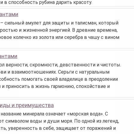
и в способность рубина дарить красоту.
иантами
– сильный амулет для защиты и талисман, который
ростью и жизненной энергией. В древние времена,
вое колечко из золота или серебра в чашу с вином
иантами
л верности, скромности, девственности и чистоты.
бви и взаимоотношениях. Серьги с натуральным
собность помогать своей владелице в преодолении
и и приносить в жизнь гармонию, спокойствие и
виды и преимущества
 название минерала означает «морская вода». С
т символом воды и души моря. По одной из легенд,
ь, уверенность в себе, защищает от поражений и