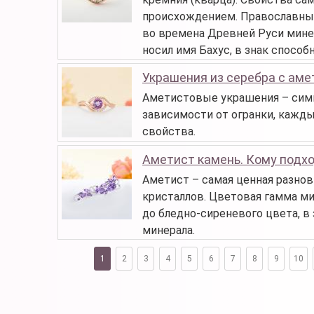
происхождением. Православные
во времена Древней Руси минер
носил имя Бахус, в знак спосо
Украшения из серебра с ам
Аметистовые украшения – симв
зависимости от огранки, кажд
свойства.
Аметист камень. Кому подхо
Аметист – самая ценная разнов
кристаллов. Цветовая гамма м
до бледно-сиреневого цвета, в
минерала.
1
2
3
4
5
6
7
8
9
10