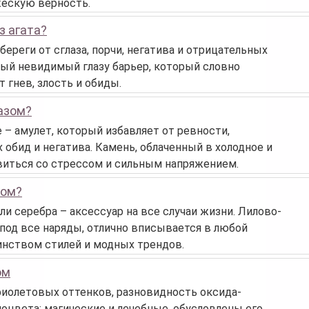
жескую верность.
з агата?
ереги от сглаза, порчи, негатива и отрицательных
ный невидимый глазу барьер, который словно
 гнев, злость и обиды.
пазом?
 – амулет, который избавляет от ревности,
 обид и негатива. Камень, облаченный в холодное и
виться со стрессом и сильным напряжением.
том?
ли серебра – аксессуар на все случаи жизни. Лилово-
под все наряды, отлично вписывается в любой
инством стилей и модных трендов.
ом
фиолетовых оттенков, разновидность оксида-
моцвета: магические и лечебные, обусловлены его