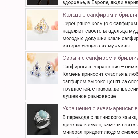
здоровье, в Европе, люди верил
Кольцо с сапфиром и брилл
Серебряное кольцо с сапфиром 
наделяет своего владельца муд
молодые девушки клали сапфиро
интересующего их мужчины.
Серьги с сапфиром и брилл
Сапфировые украшения – симво
Камень приносит счастья в лю
сапфиром высоко ценят за спо
трудностей, страхов, депресси
душевное равновесие.
Украшения с аквамарином: 
В переводе с латинского языка,
древних времен, камень считаю
минерал придает людям смелост