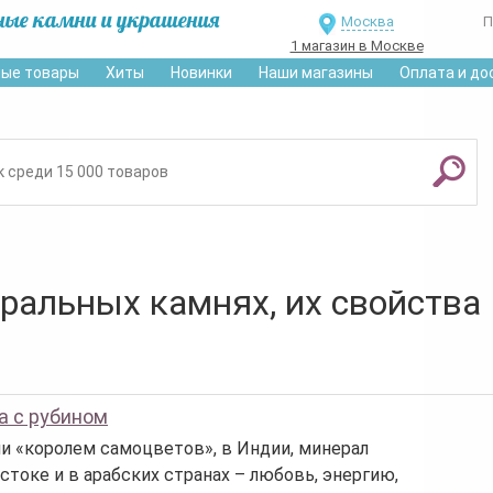
ные камни и украшения
Москва
П
1 магазин в Москве
ые товары
Хиты
Новинки
Наши магазины
Оплата и до
уральных камнях, их свойства
а с рубином
ли «королем самоцветов», в Индии, минерал
стоке и в арабских странах – любовь, энергию,