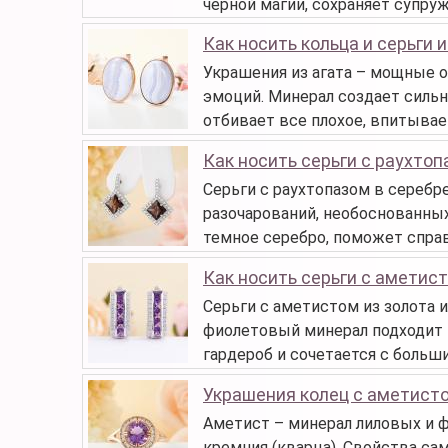
черной магии, сохраняет супру
Как носить кольца и серьги и
Украшения из агата – мощные об
эмоций. Минерал создает силь
отбивает все плохое, впитывает
Как носить серьги с раухто
Серьги с раухтопазом в серебре
разочарований, необоснованных
темное серебро, поможет спра
Как носить серьги с аметис
Серьги с аметистом из золота и
фиолетовый минерал подходит 
гардероб и сочетается с больш
Украшения колец с аметист
Аметист – минерал лиловых и 
кремния (кварца). Свойства са