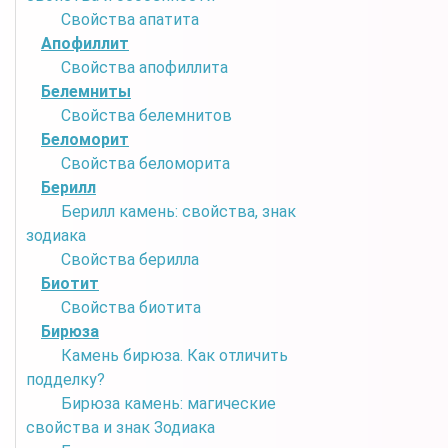
Свойства апатита
Апофиллит
Свойства апофиллита
Белемниты
Свойства белемнитов
Беломорит
Свойства беломорита
Берилл
Берилл камень: свойства, знак
зодиака
Свойства берилла
Биотит
Свойства биотита
Бирюза
Камень бирюза. Как отличить
подделку?
Бирюза камень: магические
свойства и знак Зодиака