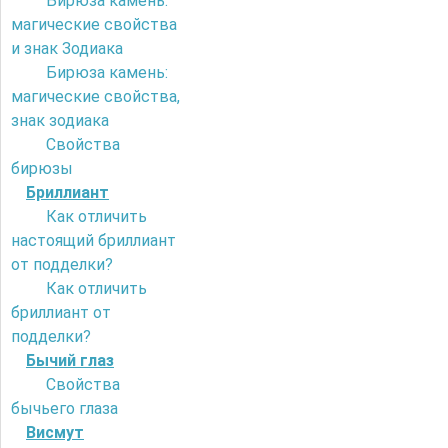
Бирюза камень:
магические свойства
и знак Зодиака
Бирюза камень:
магические свойства,
знак зодиака
Свойства
бирюзы
Бриллиант
Как отличить
настоящий бриллиант
от подделки?
Как отличить
бриллиант от
подделки?
Бычий глаз
Свойства
бычьего глаза
Висмут