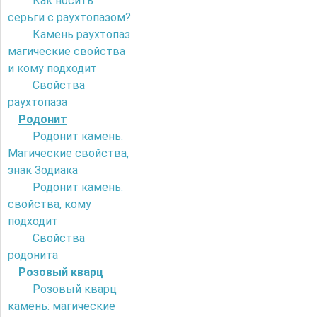
Как носить
серьги с раухтопазом?
Камень раухтопаз
магические свойства
и кому подходит
Свойства
раухтопаза
Родонит
Родонит камень.
Магические свойства,
знак Зодиака
Родонит камень:
свойства, кому
подходит
Свойства
родонита
Розовый кварц
Розовый кварц
камень: магические