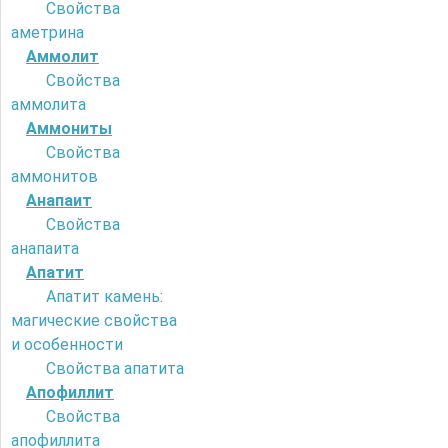
Свойства
аметрина
Аммолит
Свойства
аммолита
Аммониты
Свойства
аммонитов
Анапаит
Свойства
анапаита
Апатит
Апатит камень:
магические свойства
и особенности
Свойства апатита
Апофиллит
Свойства
апофиллита