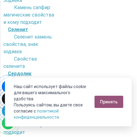
Зодиака
Камень сапфир:
магические свойства
и кому подходит
Селенит
Селенит камень:
свойства, знак
зодиака
Свойства
селенита
Сердолик
Как отличить
Наш сайт использует файлы cookie
сердолик от
для вашего максимального
искусственного
удобства.
Принять
камня?
Пользуясь сайтом, вы даете свое
Камень сердолик
согласие с
политикой
- его магические
конфиденциальности
.
свойства и кому
подходит