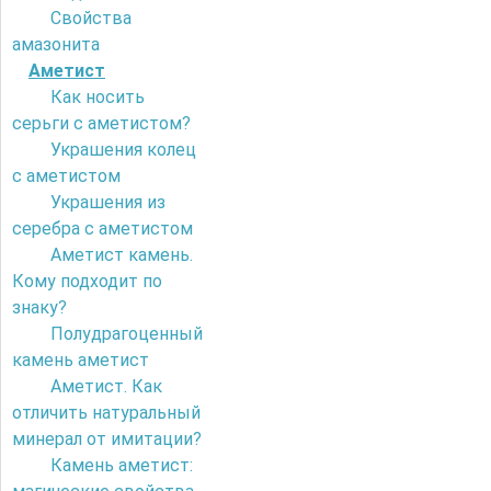
Свойства
амазонита
Аметист
Как носить
серьги с аметистом?
Украшения колец
с аметистом
Украшения из
серебра с аметистом
Аметист камень.
Кому подходит по
знаку?
Полудрагоценный
камень аметист
Аметист. Как
отличить натуральный
минерал от имитации?
Камень аметист: