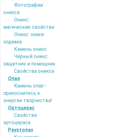
Фотографии
оникса
Оникс:
магические свойства
Оникс: знаки
зодиака
Камень оникс
Чёрный оникс:
защитник и помощник
Свойства оникса
Опал
Камень опал -
прикоснитесь к
энергии творчества!
Ортоцерас
Свойства
ортоцераса
Раухтопаз