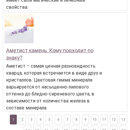
имеет свои магические и лечебные
свойства.
Аметист камень. Кому подходит по
знаку?
Аметист – самая ценная разновидность
кварца, которая встречается в виде друз и
кристаллов. Цветовая гамма минерала
варьируется от насыщенно-лилового
оттенка до бледно-сиреневого цвета, в
зависимости от количества железа в
составе минерала.
1
2
3
4
5
6
7
8
9
10
11
12
13