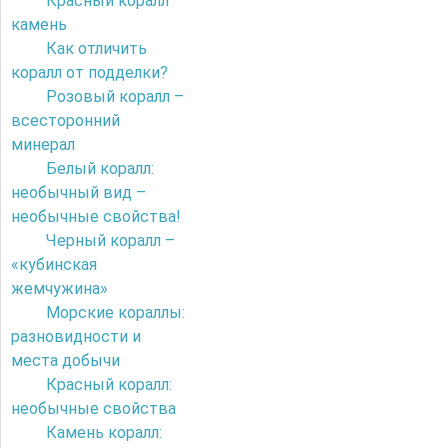
Красный коралл
камень
Как отличить
коралл от подделки?
Розовый коралл –
всесторонний
минерал
Белый коралл:
необычный вид –
необычные свойства!
Черный коралл –
«кубинская
жемчужина»
Морские кораллы:
разновидности и
места добычи
Красный коралл:
необычные свойства
Камень коралл: