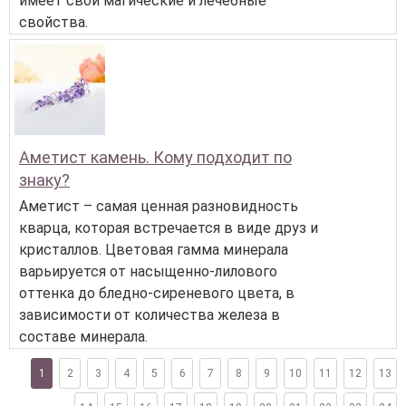
имеет свои магические и лечебные
свойства.
Аметист камень. Кому подходит по
знаку?
Аметист – самая ценная разновидность
кварца, которая встречается в виде друз и
кристаллов. Цветовая гамма минерала
варьируется от насыщенно-лилового
оттенка до бледно-сиреневого цвета, в
зависимости от количества железа в
составе минерала.
1
2
3
4
5
6
7
8
9
10
11
12
13