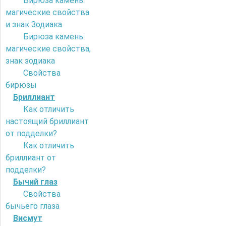
Бирюза камень:
магические свойства
и знак Зодиака
Бирюза камень:
магические свойства,
знак зодиака
Свойства
бирюзы
Бриллиант
Как отличить
настоящий бриллиант
от подделки?
Как отличить
бриллиант от
подделки?
Бычий глаз
Свойства
бычьего глаза
Висмут