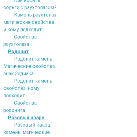
Как носить
серьги с раухтопазом?
Камень раухтопаз
магические свойства
и кому подходит
Свойства
раухтопаза
Родонит
Родонит камень.
Магические свойства,
знак Зодиака
Родонит камень:
свойства, кому
подходит
Свойства
родонита
Розовый кварц
Розовый кварц
камень: магические