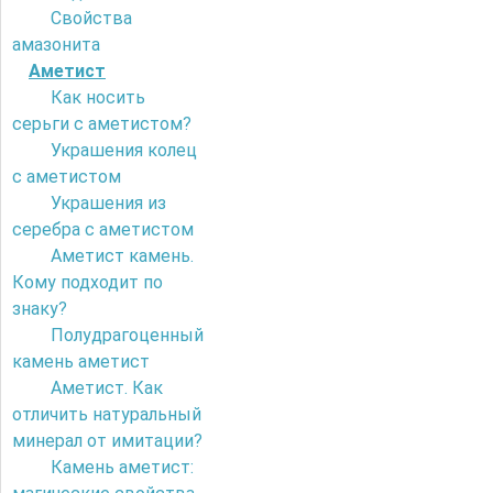
Свойства
амазонита
Аметист
Как носить
серьги с аметистом?
Украшения колец
с аметистом
Украшения из
серебра с аметистом
Аметист камень.
Кому подходит по
знаку?
Полудрагоценный
камень аметист
Аметист. Как
отличить натуральный
минерал от имитации?
Камень аметист: