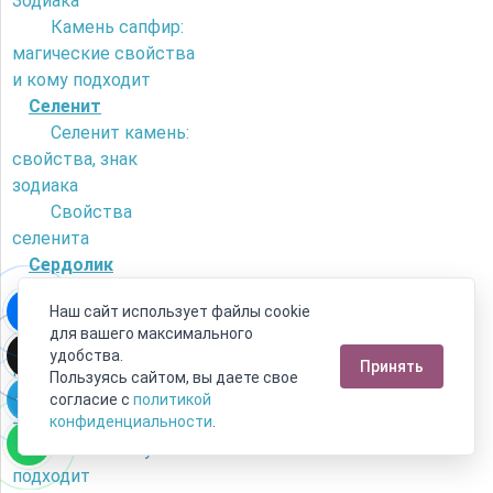
Зодиака
Камень сапфир:
магические свойства
и кому подходит
Селенит
Селенит камень:
свойства, знак
зодиака
Свойства
селенита
Сердолик
Как отличить
Наш сайт использует файлы cookie
сердолик от
для вашего максимального
искусственного
удобства.
Принять
камня?
Пользуясь сайтом, вы даете свое
Камень сердолик
согласие с
политикой
- его магические
конфиденциальности
.
свойства и кому
подходит