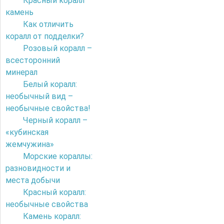
Красный коралл
камень
Как отличить
коралл от подделки?
Розовый коралл –
всесторонний
минерал
Белый коралл:
необычный вид –
необычные свойства!
Черный коралл –
«кубинская
жемчужина»
Морские кораллы:
разновидности и
места добычи
Красный коралл:
необычные свойства
Камень коралл: