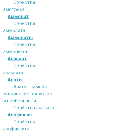
Свойства
аметрина
Аммолит
Свойства
аммолита
Аммониты
Свойства
аммонитов
Анапаит
Свойства
анапаита
Апатит
Апатит камень:
магические свойства
и особенности
Свойства апатита
Апофиллит
Свойства
апофиллита