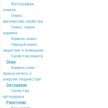
Фотографии
оникса
Оникс:
магические свойства
Оникс: знаки
зодиака
Камень оникс
Чёрный оникс:
защитник и помощник
Свойства оникса
Опал
Камень опал -
прикоснитесь к
энергии творчества!
Ортоцерас
Свойства
ортоцераса
Раухтопаз