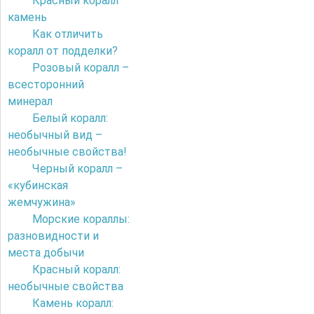
Красный коралл
камень
Как отличить
коралл от подделки?
Розовый коралл –
всесторонний
минерал
Белый коралл:
необычный вид –
необычные свойства!
Черный коралл –
«кубинская
жемчужина»
Морские кораллы:
разновидности и
места добычи
Красный коралл:
необычные свойства
Камень коралл: