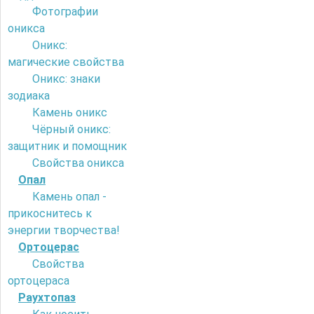
Фотографии
оникса
Оникс:
магические свойства
Оникс: знаки
зодиака
Камень оникс
Чёрный оникс:
защитник и помощник
Свойства оникса
Опал
Камень опал -
прикоснитесь к
энергии творчества!
Ортоцерас
Свойства
ортоцераса
Раухтопаз