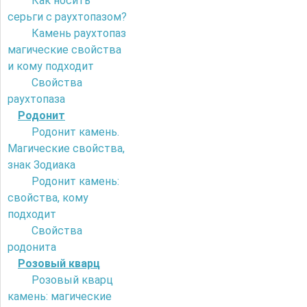
Как носить
серьги с раухтопазом?
Камень раухтопаз
магические свойства
и кому подходит
Свойства
раухтопаза
Родонит
Родонит камень.
Магические свойства,
знак Зодиака
Родонит камень:
свойства, кому
подходит
Свойства
родонита
Розовый кварц
Розовый кварц
камень: магические