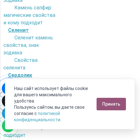
Зодиака
Камень сапфир:
магические свойства
и кому подходит
Селенит
Селенит камень:
свойства, знак
зодиака
Свойства
селенита
Сердолик
Как отличить
Наш сайт использует файлы cookie
сердолик от
для вашего максимального
искусственного
удобства.
Принять
камня?
Пользуясь сайтом, вы даете свое
Камень сердолик
согласие с
политикой
- его магические
конфиденциальности
.
свойства и кому
подходит