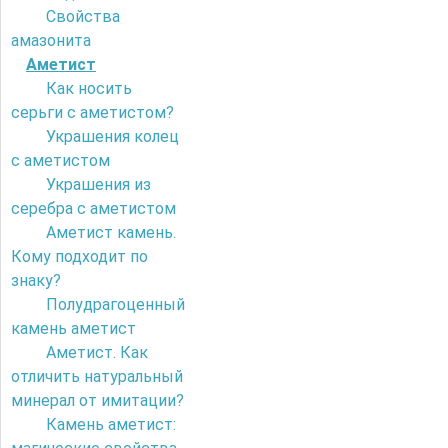
Свойства
амазонита
Аметист
Как носить
серьги с аметистом?
Украшения колец
с аметистом
Украшения из
серебра с аметистом
Аметист камень.
Кому подходит по
знаку?
Полудрагоценный
камень аметист
Аметист. Как
отличить натуральный
минерал от имитации?
Камень аметист: