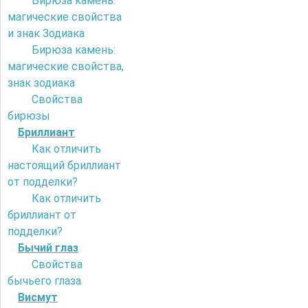
Бирюза камень:
магические свойства
и знак Зодиака
Бирюза камень:
магические свойства,
знак зодиака
Свойства
бирюзы
Бриллиант
Как отличить
настоящий бриллиант
от подделки?
Как отличить
бриллиант от
подделки?
Бычий глаз
Свойства
бычьего глаза
Висмут