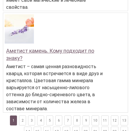
имеет свои магические и лечебные
свойства.
Аметист камень. Кому подходит по
знаку?
Аметист – самая ценная разновидность
кварца, которая встречается в виде друз и
кристаллов. Цветовая гамма минерала
варьируется от насыщенно-лилового
оттенка до бледно-сиреневого цвета, в
зависимости от количества железа в
составе минерала.
1
2
3
4
5
6
7
8
9
10
11
12
13