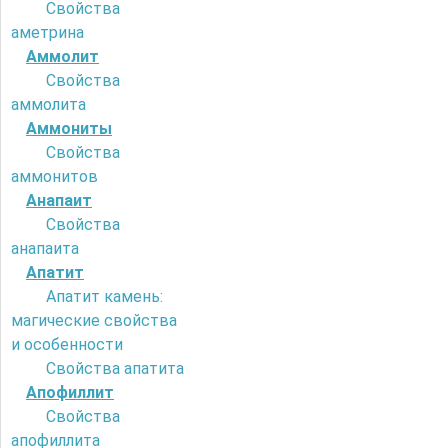
Свойства
аметрина
Аммолит
Свойства
аммолита
Аммониты
Свойства
аммонитов
Анапаит
Свойства
анапаита
Апатит
Апатит камень:
магические свойства
и особенности
Свойства апатита
Апофиллит
Свойства
апофиллита