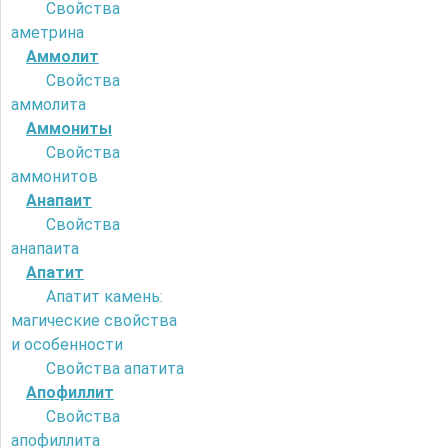
Свойства
аметрина
Аммолит
Свойства
аммолита
Аммониты
Свойства
аммонитов
Анапаит
Свойства
анапаита
Апатит
Апатит камень:
магические свойства
и особенности
Свойства апатита
Апофиллит
Свойства
апофиллита