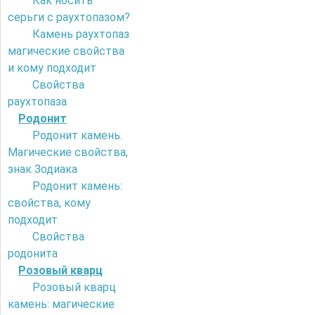
Как носить
серьги с раухтопазом?
Камень раухтопаз
магические свойства
и кому подходит
Свойства
раухтопаза
Родонит
Родонит камень.
Магические свойства,
знак Зодиака
Родонит камень:
свойства, кому
подходит
Свойства
родонита
Розовый кварц
Розовый кварц
камень: магические