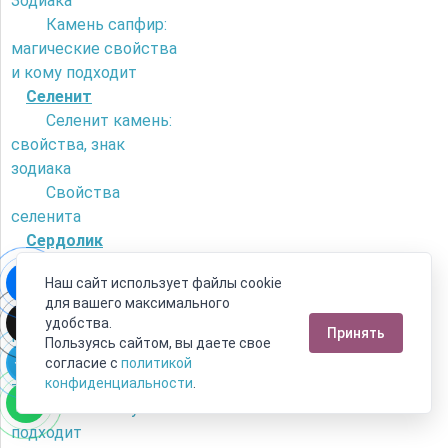
Зодиака
Камень сапфир:
магические свойства
и кому подходит
Селенит
Селенит камень:
свойства, знак
зодиака
Свойства
селенита
Сердолик
Как отличить
Наш сайт использует файлы cookie
сердолик от
для вашего максимального
искусственного
удобства.
Принять
камня?
Пользуясь сайтом, вы даете свое
Камень сердолик
согласие с
политикой
- его магические
конфиденциальности
.
свойства и кому
подходит