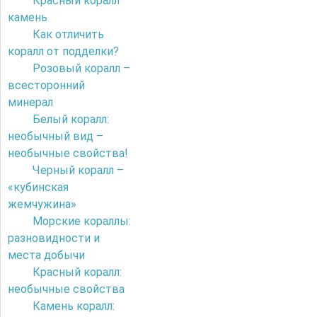
Красный коралл
камень
Как отличить
коралл от подделки?
Розовый коралл –
всесторонний
минерал
Белый коралл:
необычный вид –
необычные свойства!
Черный коралл –
«кубинская
жемчужина»
Морские кораллы:
разновидности и
места добычи
Красный коралл:
необычные свойства
Камень коралл: