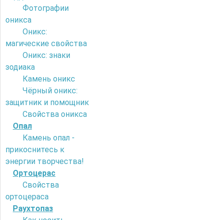
Фотографии
оникса
Оникс:
магические свойства
Оникс: знаки
зодиака
Камень оникс
Чёрный оникс:
защитник и помощник
Свойства оникса
Опал
Камень опал -
прикоснитесь к
энергии творчества!
Ортоцерас
Свойства
ортоцераса
Раухтопаз