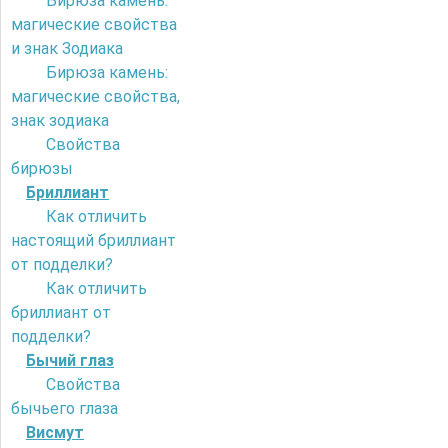
Бирюза камень:
магические свойства
и знак Зодиака
Бирюза камень:
магические свойства,
знак зодиака
Свойства
бирюзы
Бриллиант
Как отличить
настоящий бриллиант
от подделки?
Как отличить
бриллиант от
подделки?
Бычий глаз
Свойства
бычьего глаза
Висмут