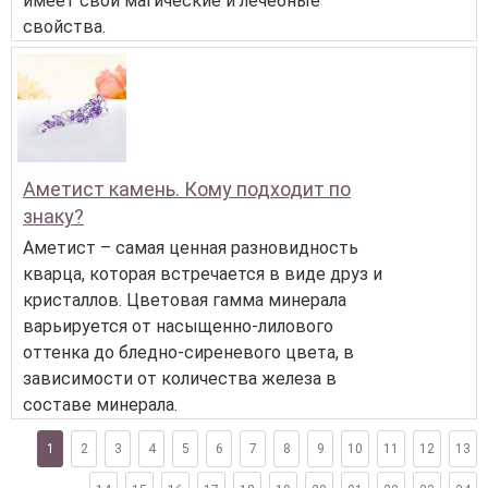
имеет свои магические и лечебные
свойства.
Аметист камень. Кому подходит по
знаку?
Аметист – самая ценная разновидность
кварца, которая встречается в виде друз и
кристаллов. Цветовая гамма минерала
варьируется от насыщенно-лилового
оттенка до бледно-сиреневого цвета, в
зависимости от количества железа в
составе минерала.
1
2
3
4
5
6
7
8
9
10
11
12
13