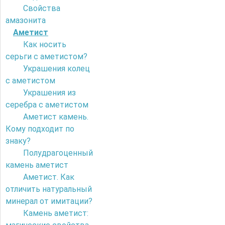
Свойства
амазонита
Аметист
Как носить
серьги с аметистом?
Украшения колец
с аметистом
Украшения из
серебра с аметистом
Аметист камень.
Кому подходит по
знаку?
Полудрагоценный
камень аметист
Аметист. Как
отличить натуральный
минерал от имитации?
Камень аметист: