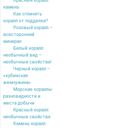
Красный коралл
камень
Как отличить
коралл от подделки?
Розовый коралл –
всесторонний
минерал
Белый коралл:
необычный вид –
необычные свойства!
Черный коралл –
«кубинская
жемчужина»
Морские кораллы:
разновидности и
места добычи
Красный коралл:
необычные свойства
Камень коралл: