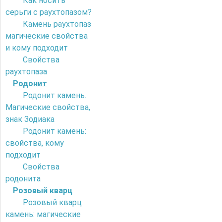
Как носить
серьги с раухтопазом?
Камень раухтопаз
магические свойства
и кому подходит
Свойства
раухтопаза
Родонит
Родонит камень.
Магические свойства,
знак Зодиака
Родонит камень:
свойства, кому
подходит
Свойства
родонита
Розовый кварц
Розовый кварц
камень: магические