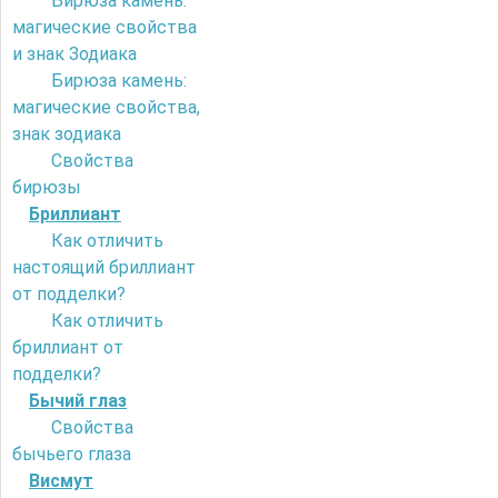
Бирюза камень:
магические свойства
и знак Зодиака
Бирюза камень:
магические свойства,
знак зодиака
Свойства
бирюзы
Бриллиант
Как отличить
настоящий бриллиант
от подделки?
Как отличить
бриллиант от
подделки?
Бычий глаз
Свойства
бычьего глаза
Висмут