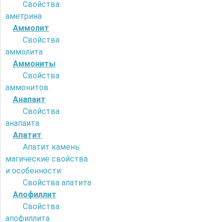
Свойства
аметрина
Аммолит
Свойства
аммолита
Аммониты
Свойства
аммонитов
Анапаит
Свойства
анапаита
Апатит
Апатит камень:
магические свойства
и особенности
Свойства апатита
Апофиллит
Свойства
апофиллита