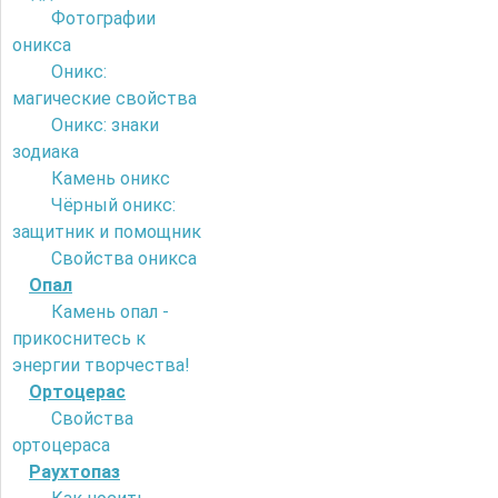
Фотографии
оникса
Оникс:
магические свойства
Оникс: знаки
зодиака
Камень оникс
Чёрный оникс:
защитник и помощник
Свойства оникса
Опал
Камень опал -
прикоснитесь к
энергии творчества!
Ортоцерас
Свойства
ортоцераса
Раухтопаз