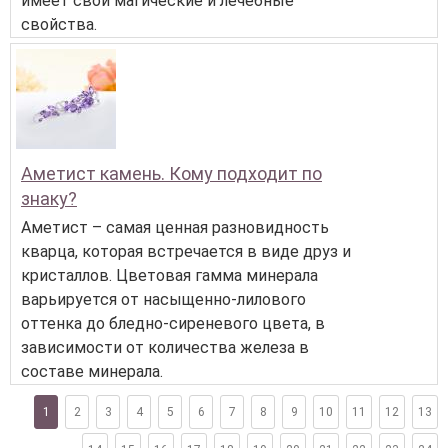
имеет свои магические и лечебные
свойства.
Аметист камень. Кому подходит по
знаку?
Аметист – самая ценная разновидность
кварца, которая встречается в виде друз и
кристаллов. Цветовая гамма минерала
варьируется от насыщенно-лилового
оттенка до бледно-сиреневого цвета, в
зависимости от количества железа в
составе минерала.
1
2
3
4
5
6
7
8
9
10
11
12
13