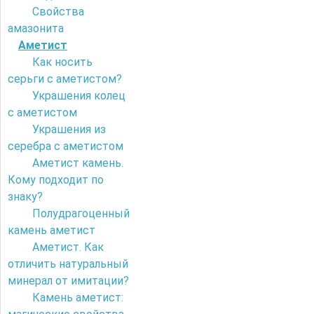
Свойства
амазонита
Аметист
Как носить
серьги с аметистом?
Украшения колец
с аметистом
Украшения из
серебра с аметистом
Аметист камень.
Кому подходит по
знаку?
Полудрагоценный
камень аметист
Аметист. Как
отличить натуральный
минерал от имитации?
Камень аметист: