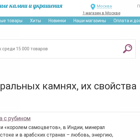
ные камни и украшения
Москва
П
1 магазин в Москве
ые товары
Хиты
Новинки
Наши магазины
Оплата и до
уральных камнях, их свойства
а с рубином
ли «королем самоцветов», в Индии, минерал
стоке и в арабских странах – любовь, энергию,