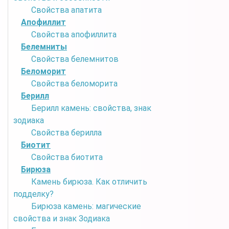
Свойства апатита
Апофиллит
Свойства апофиллита
Белемниты
Свойства белемнитов
Беломорит
Свойства беломорита
Берилл
Берилл камень: свойства, знак
зодиака
Свойства берилла
Биотит
Свойства биотита
Бирюза
Камень бирюза. Как отличить
подделку?
Бирюза камень: магические
свойства и знак Зодиака