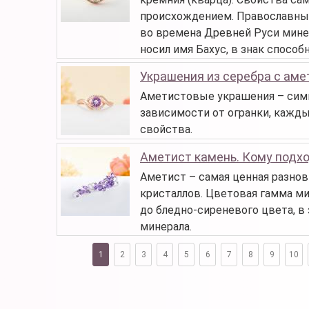
происхождением. Православные
во времена Древней Руси минер
носил имя Бахус, в знак спосо
Украшения из серебра с ам
Аметистовые украшения – симв
зависимости от огранки, кажд
свойства.
Аметист камень. Кому подхо
Аметист – самая ценная разнов
кристаллов. Цветовая гамма м
до бледно-сиреневого цвета, в
минерала.
1
2
3
4
5
6
7
8
9
10