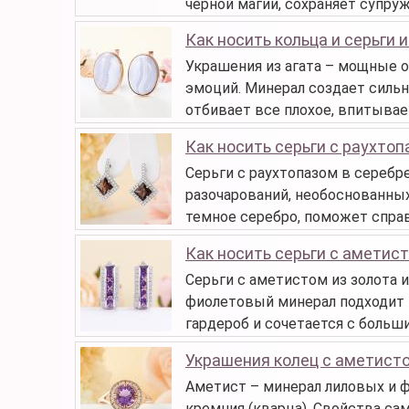
черной магии, сохраняет супру
Как носить кольца и серьги и
Украшения из агата – мощные об
эмоций. Минерал создает силь
отбивает все плохое, впитывает
Как носить серьги с раухто
Серьги с раухтопазом в серебре
разочарований, необоснованных
темное серебро, поможет спра
Как носить серьги с аметис
Серьги с аметистом из золота и
фиолетовый минерал подходит 
гардероб и сочетается с больш
Украшения колец с аметист
Аметист – минерал лиловых и 
кремния (кварца). Свойства са