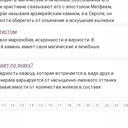
 христиане связывают его с апостолом Матфеем,
ал называли архиерейским камнем, а в Европе, он
бности оберегать от опьянения и искушения выпивки.
етистом
ол миролюбия, искренности и верности. В
ый камень имеет свои магические и лечебные
дит по знаку?
идность кварца, которая встречается в виде друз и
инерала варьируется от насыщенно-лилового оттенка
 зависимости от количества железа в составе
11
12
13
14
15
16
17
18
19
20
21
22
23
24