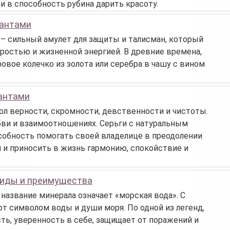
и в способность рубина дарить красоту.
иантами
– сильный амулет для защиты и талисман, который
ростью и жизненной энергией. В древние времена,
вое колечко из золота или серебра в чашу с вином
иантами
л верности, скромности, девственности и чистоты.
бви и взаимоотношениях. Серьги с натуральным
собность помогать своей владелице в преодолении
и и приносить в жизнь гармонию, спокойствие и
виды и преимущества
 название минерала означает «морская вода». С
т символом воды и души моря. По одной из легенд,
ь, уверенность в себе, защищает от поражений и