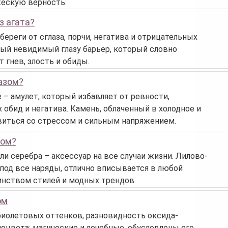
жескую верность.
з агата?
ереги от сглаза, порчи, негатива и отрицательных
ный невидимый глазу барьер, который словно
 гнев, злость и обиды.
пазом?
 – амулет, который избавляет от ревности,
 обид и негатива. Камень, облаченный в холодное и
виться со стрессом и сильным напряжением.
том?
ли серебра – аксессуар на все случаи жизни. Лилово-
под все наряды, отлично вписывается в любой
инством стилей и модных трендов.
ом
фиолетовых оттенков, разновидность оксида-
моцвета: магические и лечебные, обусловлены его