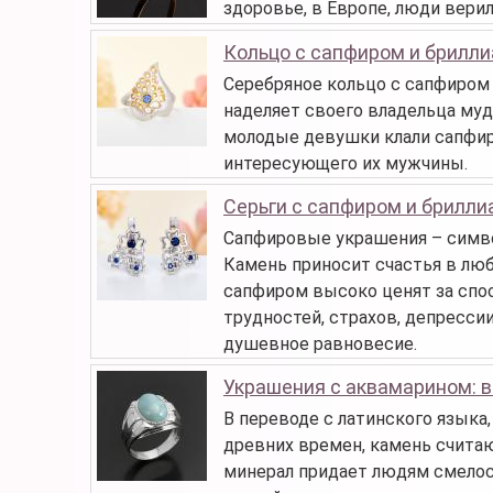
здоровье, в Европе, люди верил
Кольцо с сапфиром и брилл
Серебряное кольцо с сапфиром 
наделяет своего владельца муд
молодые девушки клали сапфиро
интересующего их мужчины.
Серьги с сапфиром и брилл
Сапфировые украшения – симво
Камень приносит счастья в лю
сапфиром высоко ценят за спо
трудностей, страхов, депресси
душевное равновесие.
Украшения с аквамарином: 
В переводе с латинского языка,
древних времен, камень считаю
минерал придает людям смелост