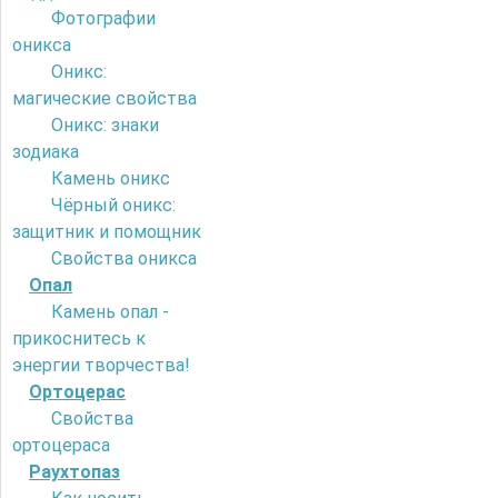
Фотографии
оникса
Оникс:
магические свойства
Оникс: знаки
зодиака
Камень оникс
Чёрный оникс:
защитник и помощник
Свойства оникса
Опал
Камень опал -
прикоснитесь к
энергии творчества!
Ортоцерас
Свойства
ортоцераса
Раухтопаз