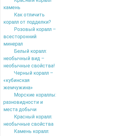
Красный коралл
камень
Как отличить
коралл от подделки?
Розовый коралл –
всесторонний
минерал
Белый коралл:
необычный вид –
необычные свойства!
Черный коралл –
«кубинская
жемчужина»
Морские кораллы:
разновидности и
места добычи
Красный коралл:
необычные свойства
Камень коралл: