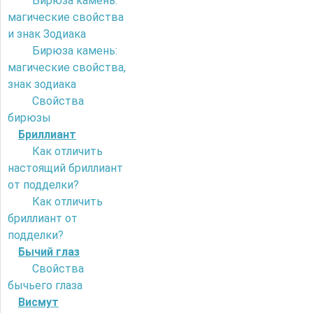
Бирюза камень:
магические свойства
и знак Зодиака
Бирюза камень:
магические свойства,
знак зодиака
Свойства
бирюзы
Бриллиант
Как отличить
настоящий бриллиант
от подделки?
Как отличить
бриллиант от
подделки?
Бычий глаз
Свойства
бычьего глаза
Висмут