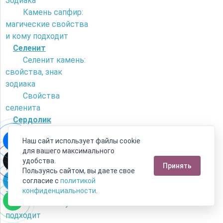
Зодиака
Камень сапфир:
магические свойства
и кому подходит
Селенит
Селенит камень:
свойства, знак
зодиака
Свойства
селенита
Сердолик
Как отличить
Наш сайт использует файлы cookie
сердолик от
для вашего максимального
искусственного
удобства.
Принять
камня?
Пользуясь сайтом, вы даете свое
Камень сердолик
согласие с
политикой
- его магические
конфиденциальности
.
свойства и кому
подходит