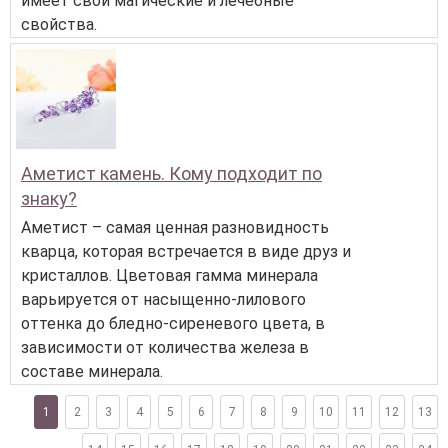
имеет свои магические и лечебные
свойства.
Аметист камень. Кому подходит по
знаку?
Аметист – самая ценная разновидность
кварца, которая встречается в виде друз и
кристаллов. Цветовая гамма минерала
варьируется от насыщенно-лилового
оттенка до бледно-сиреневого цвета, в
зависимости от количества железа в
составе минерала.
1
2
3
4
5
6
7
8
9
10
11
12
13