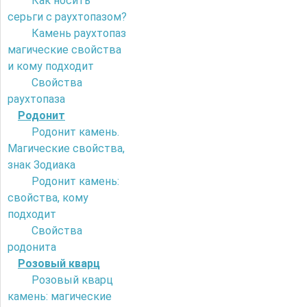
Как носить
серьги с раухтопазом?
Камень раухтопаз
магические свойства
и кому подходит
Свойства
раухтопаза
Родонит
Родонит камень.
Магические свойства,
знак Зодиака
Родонит камень:
свойства, кому
подходит
Свойства
родонита
Розовый кварц
Розовый кварц
камень: магические