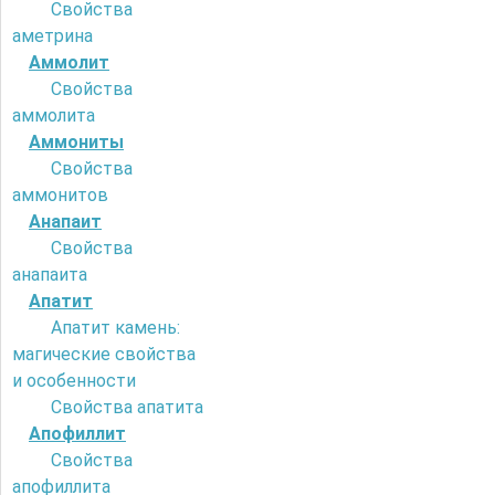
Свойства
аметрина
Аммолит
Свойства
аммолита
Аммониты
Свойства
аммонитов
Анапаит
Свойства
анапаита
Апатит
Апатит камень:
магические свойства
и особенности
Свойства апатита
Апофиллит
Свойства
апофиллита