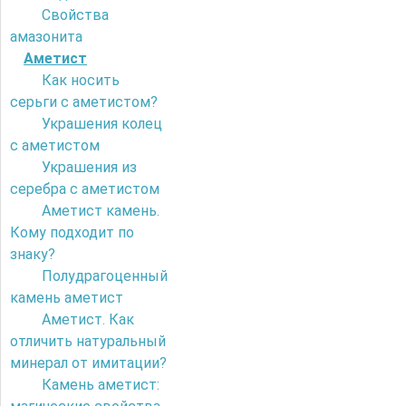
Свойства
амазонита
Аметист
Как носить
серьги с аметистом?
Украшения колец
с аметистом
Украшения из
серебра с аметистом
Аметист камень.
Кому подходит по
знаку?
Полудрагоценный
камень аметист
Аметист. Как
отличить натуральный
минерал от имитации?
Камень аметист: