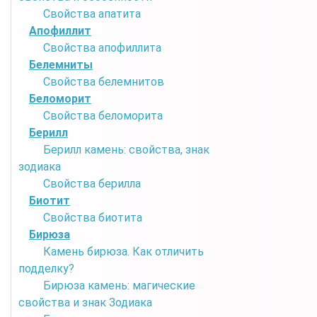
Свойства апатита
Апофиллит
Свойства апофиллита
Белемниты
Свойства белемнитов
Беломорит
Свойства беломорита
Берилл
Берилл камень: свойства, знак
зодиака
Свойства берилла
Биотит
Свойства биотита
Бирюза
Камень бирюза. Как отличить
подделку?
Бирюза камень: магические
свойства и знак Зодиака