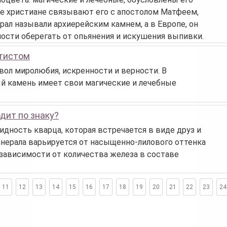
 христиане связывают его с апостолом Матфеем,
ал называли архиерейским камнем, а в Европе, он
бности оберегать от опьянения и искушения выпивки.
етистом
ол миролюбия, искренности и верности. В
ый камень имеет свои магические и лечебные
дит по знаку?
идность кварца, которая встречается в виде друз и
инерала варьируется от насыщенно-лилового оттенка
 зависимости от количества железа в составе
11
12
13
14
15
16
17
18
19
20
21
22
23
24