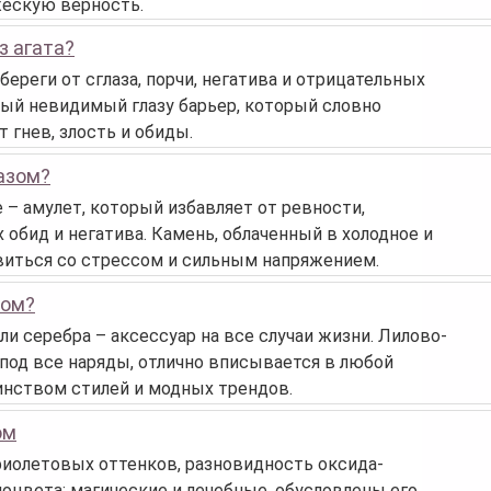
жескую верность.
з агата?
ереги от сглаза, порчи, негатива и отрицательных
ный невидимый глазу барьер, который словно
 гнев, злость и обиды.
пазом?
 – амулет, который избавляет от ревности,
 обид и негатива. Камень, облаченный в холодное и
виться со стрессом и сильным напряжением.
том?
ли серебра – аксессуар на все случаи жизни. Лилово-
под все наряды, отлично вписывается в любой
инством стилей и модных трендов.
ом
фиолетовых оттенков, разновидность оксида-
моцвета: магические и лечебные, обусловлены его