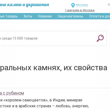
ные камни и украшения
Москва
П
1 магазин в Москве
ые товары
Хиты
Новинки
Наши магазины
Оплата и до
уральных камнях, их свойства
а с рубином
ли «королем самоцветов», в Индии, минерал
стоке и в арабских странах – любовь, энергию,