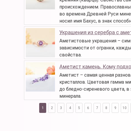
происхождением. Православные
во времена Древней Руси минер
носил имя Бахус, в знак спосо
Украшения из серебра с ам
Аметистовые украшения – симв
зависимости от огранки, кажд
свойства.
Аметист камень. Кому подхо
Аметист – самая ценная разнов
кристаллов. Цветовая гамма м
до бледно-сиреневого цвета, в
минерала.
1
2
3
4
5
6
7
8
9
10