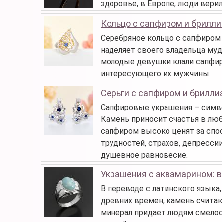
здоровье, в Европе, люди верил
Кольцо с сапфиром и брилл
Серебряное кольцо с сапфиром 
наделяет своего владельца муд
молодые девушки клали сапфиро
интересующего их мужчины.
Серьги с сапфиром и брилл
Сапфировые украшения – симво
Камень приносит счастья в лю
сапфиром высоко ценят за спо
трудностей, страхов, депресси
душевное равновесие.
Украшения с аквамарином: 
В переводе с латинского языка,
древних времен, камень считаю
минерал придает людям смелост