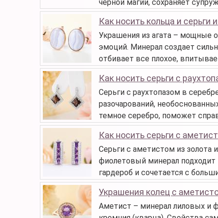
черной магии, сохраняет супру
Как носить кольца и серьги и
Украшения из агата – мощные об
эмоций. Минерал создает силь
отбивает все плохое, впитывает
Как носить серьги с раухто
Серьги с раухтопазом в серебре
разочарований, необоснованных
темное серебро, поможет спра
Как носить серьги с аметис
Серьги с аметистом из золота и
фиолетовый минерал подходит 
гардероб и сочетается с больш
Украшения колец с аметист
Аметист – минерал лиловых и 
кремния (кварца). Свойства са