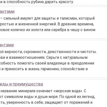
и в способность рубина дарить красоту.
иантами
– сильный амулет для защиты и талисман, который
ростью и жизненной энергией. В древние времена,
вое колечко из золота или серебра в чашу с вином
иантами
л верности, скромности, девственности и чистоты.
бви и взаимоотношениях. Серьги с натуральным
собность помогать своей владелице в преодолении
и и приносить в жизнь гармонию, спокойствие и
виды и преимущества
 название минерала означает «морская вода». С
т символом воды и души моря. По одной из легенд,
ь, уверенность в себе, защищает от поражений и