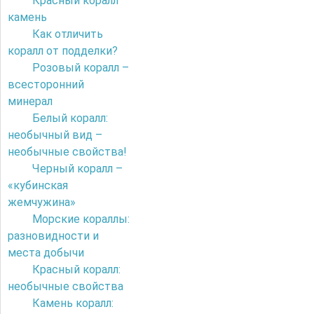
Красный коралл
камень
Как отличить
коралл от подделки?
Розовый коралл –
всесторонний
минерал
Белый коралл:
необычный вид –
необычные свойства!
Черный коралл –
«кубинская
жемчужина»
Морские кораллы:
разновидности и
места добычи
Красный коралл:
необычные свойства
Камень коралл: