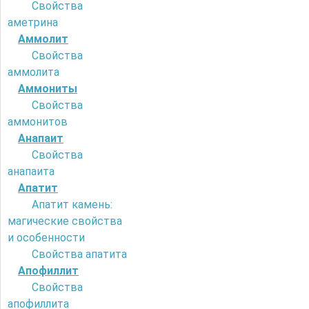
Свойства
аметрина
Аммолит
Свойства
аммолита
Аммониты
Свойства
аммонитов
Анапаит
Свойства
анапаита
Апатит
Апатит камень:
магические свойства
и особенности
Свойства апатита
Апофиллит
Свойства
апофиллита