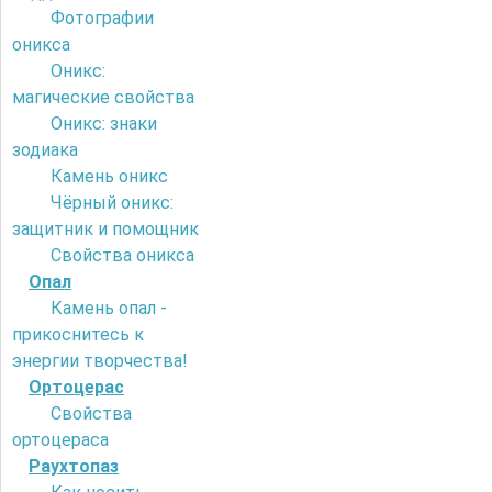
Фотографии
оникса
Оникс:
магические свойства
Оникс: знаки
зодиака
Камень оникс
Чёрный оникс:
защитник и помощник
Свойства оникса
Опал
Камень опал -
прикоснитесь к
энергии творчества!
Ортоцерас
Свойства
ортоцераса
Раухтопаз