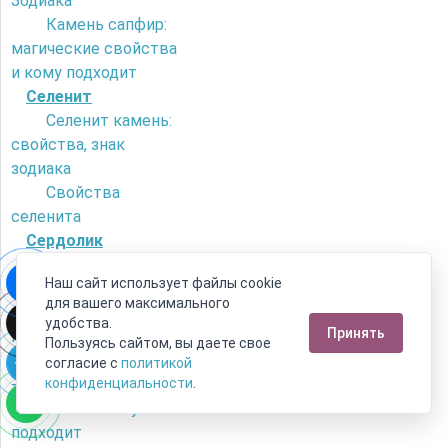
Зодиака
Камень сапфир:
магические свойства
и кому подходит
Селенит
Селенит камень:
свойства, знак
зодиака
Свойства
селенита
Сердолик
Как отличить
Наш сайт использует файлы cookie
сердолик от
для вашего максимального
искусственного
удобства.
Принять
камня?
Пользуясь сайтом, вы даете свое
Камень сердолик
согласие с
политикой
- его магические
конфиденциальности
.
свойства и кому
подходит