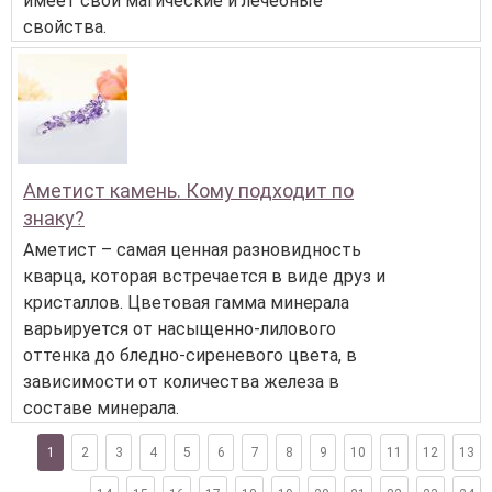
имеет свои магические и лечебные
свойства.
Аметист камень. Кому подходит по
знаку?
Аметист – самая ценная разновидность
кварца, которая встречается в виде друз и
кристаллов. Цветовая гамма минерала
варьируется от насыщенно-лилового
оттенка до бледно-сиреневого цвета, в
зависимости от количества железа в
составе минерала.
1
2
3
4
5
6
7
8
9
10
11
12
13