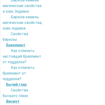
Бирюза камень:
магические свойства
и знак Зодиака
Бирюза камень:
магические свойства,
знак зодиака
Свойства
бирюзы
Бриллиант
Как отличить
настоящий бриллиант
от подделки?
Как отличить
бриллиант от
подделки?
Бычий глаз
Свойства
бычьего глаза
Висмут