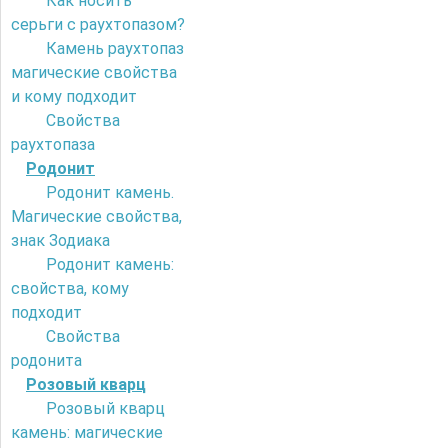
Как носить
серьги с раухтопазом?
Камень раухтопаз
магические свойства
и кому подходит
Свойства
раухтопаза
Родонит
Родонит камень.
Магические свойства,
знак Зодиака
Родонит камень:
свойства, кому
подходит
Свойства
родонита
Розовый кварц
Розовый кварц
камень: магические