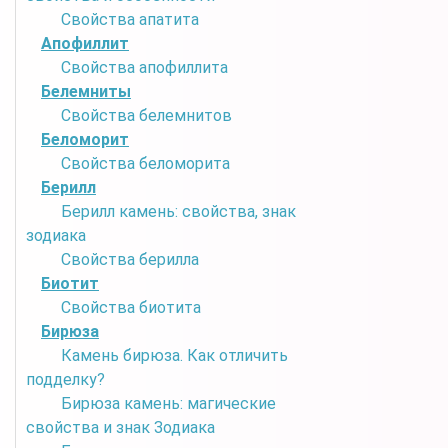
Свойства апатита
Апофиллит
Свойства апофиллита
Белемниты
Свойства белемнитов
Беломорит
Свойства беломорита
Берилл
Берилл камень: свойства, знак
зодиака
Свойства берилла
Биотит
Свойства биотита
Бирюза
Камень бирюза. Как отличить
подделку?
Бирюза камень: магические
свойства и знак Зодиака