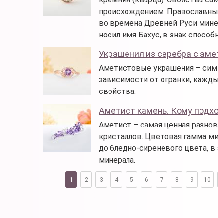
происхождением. Православные
во времена Древней Руси минер
носил имя Бахус, в знак спосо
Украшения из серебра с ам
Аметистовые украшения – симв
зависимости от огранки, кажд
свойства.
Аметист камень. Кому подхо
Аметист – самая ценная разнов
кристаллов. Цветовая гамма м
до бледно-сиреневого цвета, в
минерала.
1
2
3
4
5
6
7
8
9
10