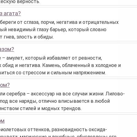
жескую верность.
з агата?
ереги от сглаза, порчи, негатива и отрицательных
ный невидимый глазу барьер, который словно
 гнев, злость и обиды.
пазом?
 – амулет, который избавляет от ревности,
 обид и негатива. Камень, облаченный в холодное и
виться со стрессом и сильным напряжением.
том?
ли серебра – аксессуар на все случаи жизни. Лилово-
под все наряды, отлично вписывается в любой
инством стилей и модных трендов.
ом
фиолетовых оттенков, разновидность оксида-
моцвета: магические и лечебные, обусловлены его