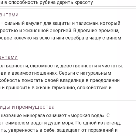
и в способность рубина дарить красоту.
иантами
– сильный амулет для защиты и талисман, который
ростью и жизненной энергией. В древние времена,
вое колечко из золота или серебра в чашу с вином
иантами
л верности, скромности, девственности и чистоты.
бви и взаимоотношениях. Серьги с натуральным
собность помогать своей владелице в преодолении
и и приносить в жизнь гармонию, спокойствие и
виды и преимущества
 название минерала означает «морская вода». С
т символом воды и души моря. По одной из легенд,
ь, уверенность в себе, защищает от поражений и