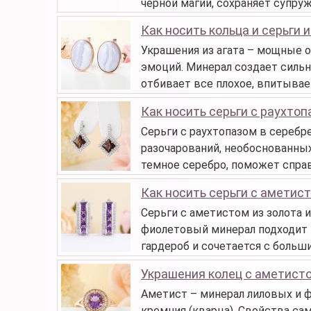
черной магии, сохраняет супру
Как носить кольца и серьги и
Украшения из агата – мощные об
эмоций. Минерал создает силь
отбивает все плохое, впитывает
Как носить серьги с раухто
Серьги с раухтопазом в серебре
разочарований, необоснованных
темное серебро, поможет спра
Как носить серьги с аметис
Серьги с аметистом из золота и
фиолетовый минерал подходит 
гардероб и сочетается с больш
Украшения колец с аметист
Аметист – минерал лиловых и 
кремния (кварца). Свойства са