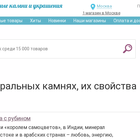
ные камни и украшения
Москва
П
1 магазин в Москве
ые товары
Хиты
Новинки
Наши магазины
Оплата и до
уральных камнях, их свойства
а с рубином
ли «королем самоцветов», в Индии, минерал
стоке и в арабских странах – любовь, энергию,