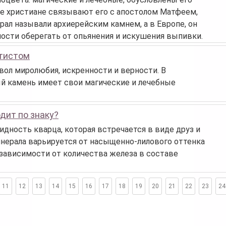
 христиане связывают его с апостолом Матфеем,
ал называли архиерейским камнем, а в Европе, он
бности оберегать от опьянения и искушения выпивки.
етистом
ол миролюбия, искренности и верности. В
ый камень имеет свои магические и лечебные
дит по знаку?
идность кварца, которая встречается в виде друз и
инерала варьируется от насыщенно-лилового оттенка
 зависимости от количества железа в составе
11
12
13
14
15
16
17
18
19
20
21
22
23
24