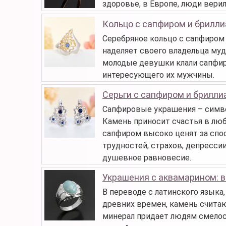
здоровье, в Европе, люди верил
Кольцо с сапфиром и брилл
Серебряное кольцо с сапфиром 
наделяет своего владельца муд
молодые девушки клали сапфиро
интересующего их мужчины.
Серьги с сапфиром и брилл
Сапфировые украшения – симво
Камень приносит счастья в лю
сапфиром высоко ценят за спо
трудностей, страхов, депресси
душевное равновесие.
Украшения с аквамарином: 
В переводе с латинского языка,
древних времен, камень считаю
минерал придает людям смелост