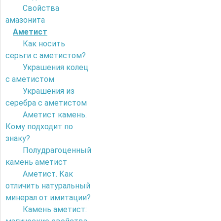
Свойства
амазонита
Аметист
Как носить
серьги с аметистом?
Украшения колец
с аметистом
Украшения из
серебра с аметистом
Аметист камень.
Кому подходит по
знаку?
Полудрагоценный
камень аметист
Аметист. Как
отличить натуральный
минерал от имитации?
Камень аметист: