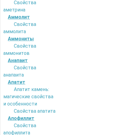
Свойства
аметрина
Аммолит
Свойства
аммолита
Аммониты
Свойства
аммонитов
Анапаит
Свойства
анапаита
Апатит
Апатит камень:
магические свойства
и особенности
Свойства апатита
Апофиллит
Свойства
апофиллита