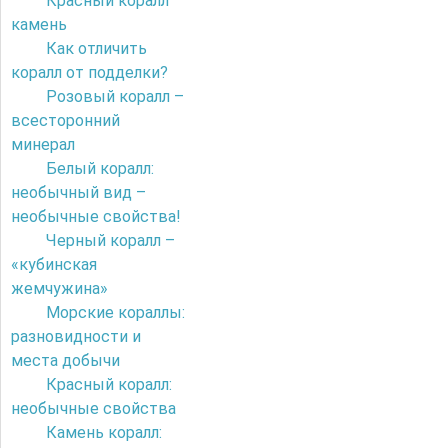
Красный коралл
камень
Как отличить
коралл от подделки?
Розовый коралл –
всесторонний
минерал
Белый коралл:
необычный вид –
необычные свойства!
Черный коралл –
«кубинская
жемчужина»
Морские кораллы:
разновидности и
места добычи
Красный коралл:
необычные свойства
Камень коралл: