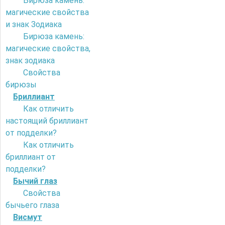
Бирюза камень:
магические свойства
и знак Зодиака
Бирюза камень:
магические свойства,
знак зодиака
Свойства
бирюзы
Бриллиант
Как отличить
настоящий бриллиант
от подделки?
Как отличить
бриллиант от
подделки?
Бычий глаз
Свойства
бычьего глаза
Висмут