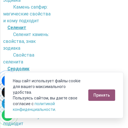
Зодиака
Камень сапфир:
магические свойства
и кому подходит
Селенит
Селенит камень:
свойства, знак
зодиака
Свойства
селенита
Сердолик
Как отличить
Наш сайт использует файлы cookie
сердолик от
для вашего максимального
искусственного
удобства.
Принять
камня?
Пользуясь сайтом, вы даете свое
Камень сердолик
согласие с
политикой
- его магические
конфиденциальности
.
свойства и кому
подходит