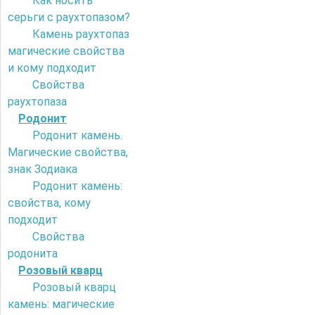
Как носить
серьги с раухтопазом?
Камень раухтопаз
магические свойства
и кому подходит
Свойства
раухтопаза
Родонит
Родонит камень.
Магические свойства,
знак Зодиака
Родонит камень:
свойства, кому
подходит
Свойства
родонита
Розовый кварц
Розовый кварц
камень: магические