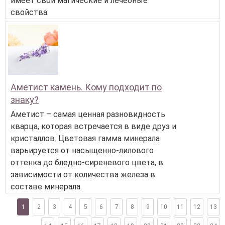
имеет свои магические и лечебные
свойства.
Аметист камень. Кому подходит по
знаку?
Аметист – самая ценная разновидность
кварца, которая встречается в виде друз и
кристаллов. Цветовая гамма минерала
варьируется от насыщенно-лилового
оттенка до бледно-сиреневого цвета, в
зависимости от количества железа в
составе минерала.
1
2
3
4
5
6
7
8
9
10
11
12
13