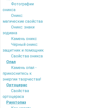
Фотографии
оникса
Оникс:
магические свойства
Оникс: знаки
зодиака
Камень оникс
Чёрный оникс:
защитник и помощник
Свойства оникса
Опал
Камень опал -
прикоснитесь к
энергии творчества!
Ортоцерас
Свойства
ортоцераса
Раухтопаз