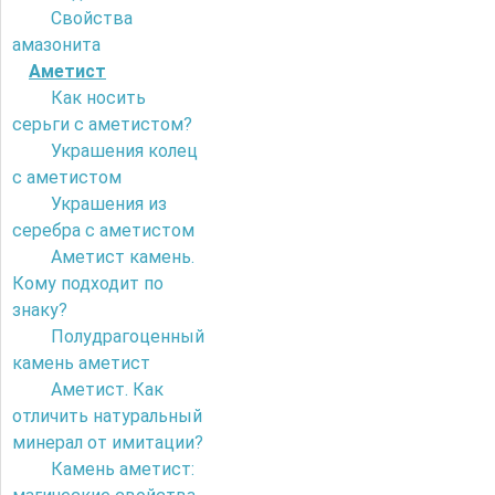
Свойства
амазонита
Аметист
Как носить
серьги с аметистом?
Украшения колец
с аметистом
Украшения из
серебра с аметистом
Аметист камень.
Кому подходит по
знаку?
Полудрагоценный
камень аметист
Аметист. Как
отличить натуральный
минерал от имитации?
Камень аметист: