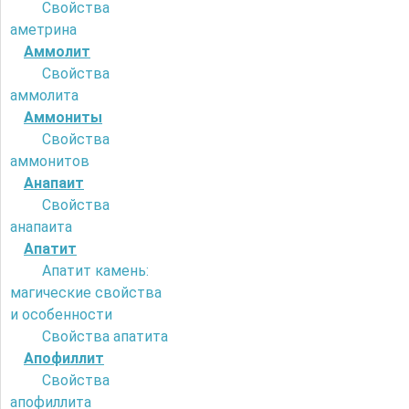
Свойства
аметрина
Аммолит
Свойства
аммолита
Аммониты
Свойства
аммонитов
Анапаит
Свойства
анапаита
Апатит
Апатит камень:
магические свойства
и особенности
Свойства апатита
Апофиллит
Свойства
апофиллита