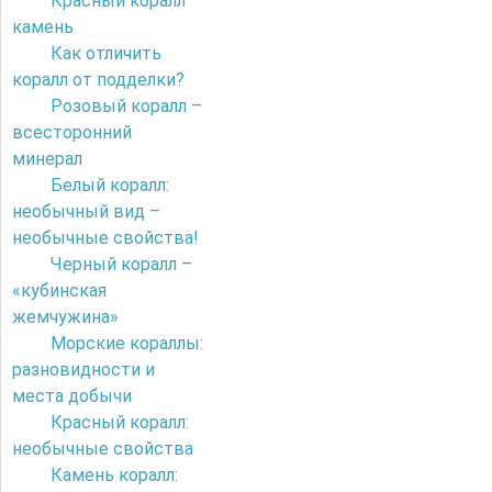
Красный коралл
камень
Как отличить
коралл от подделки?
Розовый коралл –
всесторонний
минерал
Белый коралл:
необычный вид –
необычные свойства!
Черный коралл –
«кубинская
жемчужина»
Морские кораллы:
разновидности и
места добычи
Красный коралл:
необычные свойства
Камень коралл: