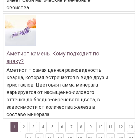
имеет свои магические и лечебные
свойства.
Аметист камень. Кому подходит по
знаку?
Аметист – самая ценная разновидность
кварца, которая встречается в виде друз и
кристаллов. Цветовая гамма минерала
варьируется от насыщенно-лилового
оттенка до бледно-сиреневого цвета, в
зависимости от количества железа в
составе минерала.
1
2
3
4
5
6
7
8
9
10
11
12
13