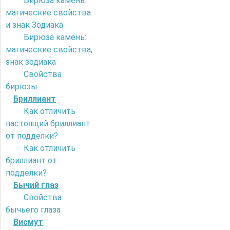
Бирюза камень:
магические свойства
и знак Зодиака
Бирюза камень:
магические свойства,
знак зодиака
Свойства
бирюзы
Бриллиант
Как отличить
настоящий бриллиант
от подделки?
Как отличить
бриллиант от
подделки?
Бычий глаз
Свойства
бычьего глаза
Висмут