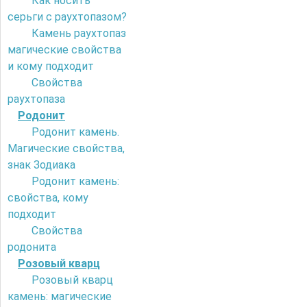
Как носить
серьги с раухтопазом?
Камень раухтопаз
магические свойства
и кому подходит
Свойства
раухтопаза
Родонит
Родонит камень.
Магические свойства,
знак Зодиака
Родонит камень:
свойства, кому
подходит
Свойства
родонита
Розовый кварц
Розовый кварц
камень: магические