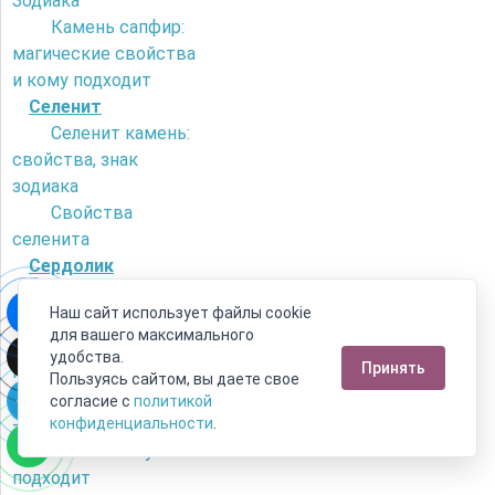
Зодиака
Камень сапфир:
магические свойства
и кому подходит
Селенит
Селенит камень:
свойства, знак
зодиака
Свойства
селенита
Сердолик
Как отличить
Наш сайт использует файлы cookie
сердолик от
для вашего максимального
искусственного
удобства.
Принять
камня?
Пользуясь сайтом, вы даете свое
Камень сердолик
согласие с
политикой
- его магические
конфиденциальности
.
свойства и кому
подходит