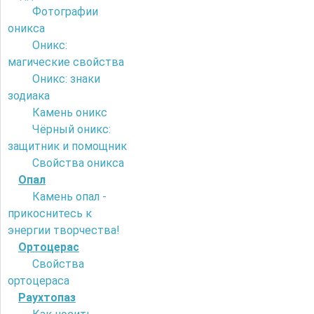
Фотографии
оникса
Оникс:
магические свойства
Оникс: знаки
зодиака
Камень оникс
Чёрный оникс:
защитник и помощник
Свойства оникса
Опал
Камень опал -
прикоснитесь к
энергии творчества!
Ортоцерас
Свойства
ортоцераса
Раухтопаз