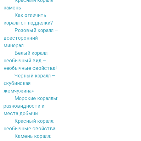
Красный коралл
камень
Как отличить
коралл от подделки?
Розовый коралл –
всесторонний
минерал
Белый коралл:
необычный вид –
необычные свойства!
Черный коралл –
«кубинская
жемчужина»
Морские кораллы:
разновидности и
места добычи
Красный коралл:
необычные свойства
Камень коралл: