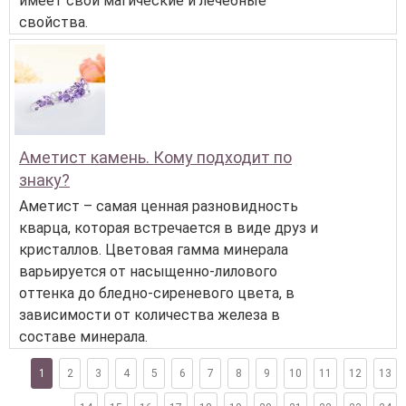
имеет свои магические и лечебные
свойства.
Аметист камень. Кому подходит по
знаку?
Аметист – самая ценная разновидность
кварца, которая встречается в виде друз и
кристаллов. Цветовая гамма минерала
варьируется от насыщенно-лилового
оттенка до бледно-сиреневого цвета, в
зависимости от количества железа в
составе минерала.
1
2
3
4
5
6
7
8
9
10
11
12
13