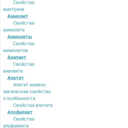
Свойства
аметрина
Аммолит
Свойства
аммолита
Аммониты
Свойства
аммонитов
Анапаит
Свойства
анапаита
Апатит
Апатит камень:
магические свойства
и особенности
Свойства апатита
Апофиллит
Свойства
апофиллита