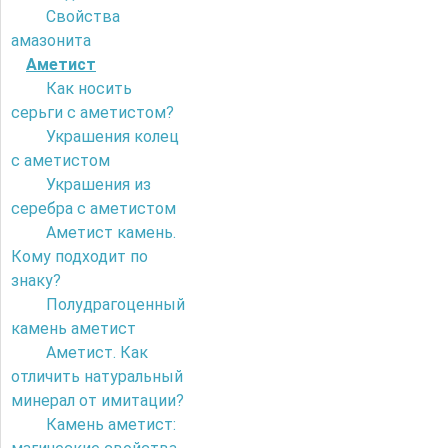
Свойства
амазонита
Аметист
Как носить
серьги с аметистом?
Украшения колец
с аметистом
Украшения из
серебра с аметистом
Аметист камень.
Кому подходит по
знаку?
Полудрагоценный
камень аметист
Аметист. Как
отличить натуральный
минерал от имитации?
Камень аметист: