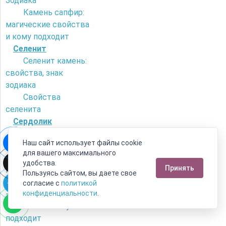
Зодиака
Камень сапфир:
магические свойства
и кому подходит
Селенит
Селенит камень:
свойства, знак
зодиака
Свойства
селенита
Сердолик
Как отличить
Наш сайт использует файлы cookie
сердолик от
для вашего максимального
искусственного
удобства.
Принять
камня?
Пользуясь сайтом, вы даете свое
Камень сердолик
согласие с
политикой
- его магические
конфиденциальности
.
свойства и кому
подходит