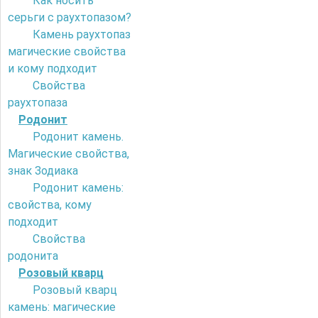
Как носить
серьги с раухтопазом?
Камень раухтопаз
магические свойства
и кому подходит
Свойства
раухтопаза
Родонит
Родонит камень.
Магические свойства,
знак Зодиака
Родонит камень:
свойства, кому
подходит
Свойства
родонита
Розовый кварц
Розовый кварц
камень: магические