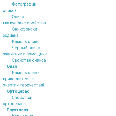
Фотографии
оникса
Оникс:
магические свойства
Оникс: знаки
зодиака
Камень оникс
Чёрный оникс:
защитник и помощник
Свойства оникса
Опал
Камень опал -
прикоснитесь к
энергии творчества!
Ортоцерас
Свойства
ортоцераса
Раухтопаз