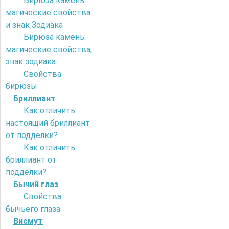
Бирюза камень:
магические свойства
и знак Зодиака
Бирюза камень:
магические свойства,
знак зодиака
Свойства
бирюзы
Бриллиант
Как отличить
настоящий бриллиант
от подделки?
Как отличить
бриллиант от
подделки?
Бычий глаз
Свойства
бычьего глаза
Висмут