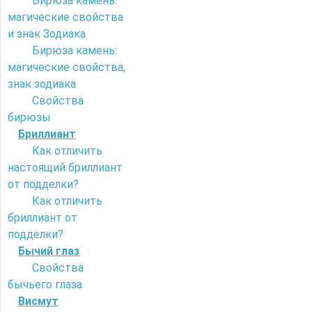
Бирюза камень:
магические свойства
и знак Зодиака
Бирюза камень:
магические свойства,
знак зодиака
Свойства
бирюзы
Бриллиант
Как отличить
настоящий бриллиант
от подделки?
Как отличить
бриллиант от
подделки?
Бычий глаз
Свойства
бычьего глаза
Висмут