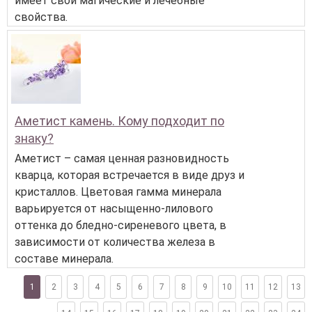
имеет свои магические и лечебные
свойства.
Аметист камень. Кому подходит по
знаку?
Аметист – самая ценная разновидность
кварца, которая встречается в виде друз и
кристаллов. Цветовая гамма минерала
варьируется от насыщенно-лилового
оттенка до бледно-сиреневого цвета, в
зависимости от количества железа в
составе минерала.
1
2
3
4
5
6
7
8
9
10
11
12
13