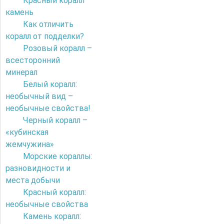
Красный коралл
камень
Как отличить
коралл от подделки?
Розовый коралл –
всесторонний
минерал
Белый коралл:
необычный вид –
необычные свойства!
Черный коралл –
«кубинская
жемчужина»
Морские кораллы:
разновидности и
места добычи
Красный коралл:
необычные свойства
Камень коралл: