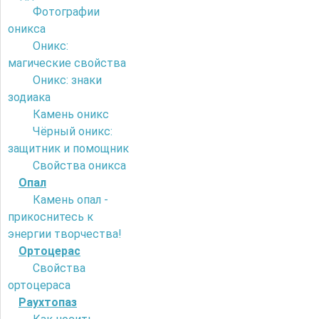
Фотографии
оникса
Оникс:
магические свойства
Оникс: знаки
зодиака
Камень оникс
Чёрный оникс:
защитник и помощник
Свойства оникса
Опал
Камень опал -
прикоснитесь к
энергии творчества!
Ортоцерас
Свойства
ортоцераса
Раухтопаз