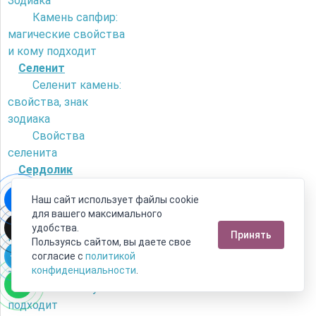
Зодиака
Камень сапфир:
магические свойства
и кому подходит
Селенит
Селенит камень:
свойства, знак
зодиака
Свойства
селенита
Сердолик
Как отличить
Наш сайт использует файлы cookie
сердолик от
для вашего максимального
искусственного
удобства.
Принять
камня?
Пользуясь сайтом, вы даете свое
Камень сердолик
согласие с
политикой
- его магические
конфиденциальности
.
свойства и кому
подходит