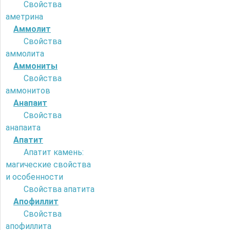
Свойства
аметрина
Аммолит
Свойства
аммолита
Аммониты
Свойства
аммонитов
Анапаит
Свойства
анапаита
Апатит
Апатит камень:
магические свойства
и особенности
Свойства апатита
Апофиллит
Свойства
апофиллита