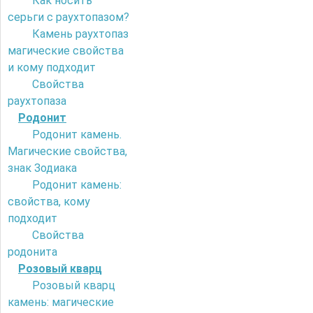
Как носить
серьги с раухтопазом?
Камень раухтопаз
магические свойства
и кому подходит
Свойства
раухтопаза
Родонит
Родонит камень.
Магические свойства,
знак Зодиака
Родонит камень:
свойства, кому
подходит
Свойства
родонита
Розовый кварц
Розовый кварц
камень: магические