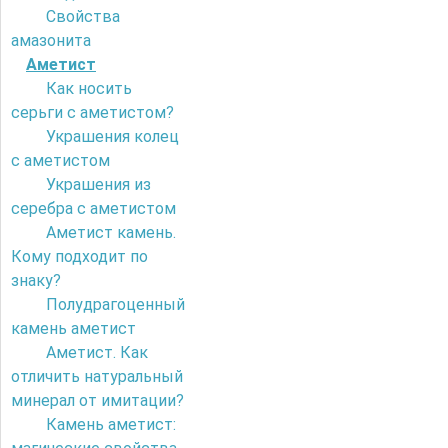
Свойства
амазонита
Аметист
Как носить
серьги с аметистом?
Украшения колец
с аметистом
Украшения из
серебра с аметистом
Аметист камень.
Кому подходит по
знаку?
Полудрагоценный
камень аметист
Аметист. Как
отличить натуральный
минерал от имитации?
Камень аметист: