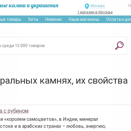
ные камни и украшения
Москва
П
1 магазин в Москве
ые товары
Хиты
Новинки
Наши магазины
Оплата и до
уральных камнях, их свойства
а с рубином
ли «королем самоцветов», в Индии, минерал
стоке и в арабских странах – любовь, энергию,