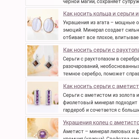
черной магии, сохраняет супру
Как носить кольца и серьги и
Украшения из агата – мощные об
эмоций. Минерал создает силь
отбивает все плохое, впитывает
Как носить серьги с раухто
Серьги с раухтопазом в серебре
разочарований, необоснованных
темное серебро, поможет спра
Как носить серьги с аметис
Серьги с аметистом из золота и
фиолетовый минерал подходит 
гардероб и сочетается с больш
Украшения колец с аметист
Аметист – минерал лиловых и 
кремния (кварца). Свойства са