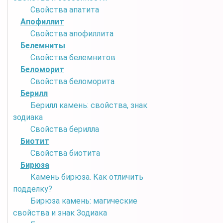
Свойства апатита
Апофиллит
Свойства апофиллита
Белемниты
Свойства белемнитов
Беломорит
Свойства беломорита
Берилл
Берилл камень: свойства, знак
зодиака
Свойства берилла
Биотит
Свойства биотита
Бирюза
Камень бирюза. Как отличить
подделку?
Бирюза камень: магические
свойства и знак Зодиака