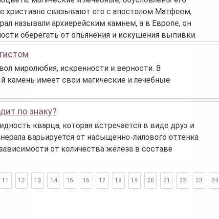
 христиане связывают его с апостолом Матфеем,
ал называли архиерейским камнем, а в Европе, он
бности оберегать от опьянения и искушения выпивки.
етистом
ол миролюбия, искренности и верности. В
ый камень имеет свои магические и лечебные
дит по знаку?
идность кварца, которая встречается в виде друз и
инерала варьируется от насыщенно-лилового оттенка
 зависимости от количества железа в составе
11
12
13
14
15
16
17
18
19
20
21
22
23
24