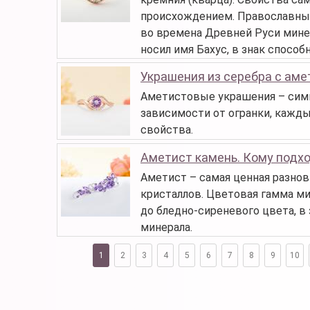
происхождением. Православные
во времена Древней Руси минер
носил имя Бахус, в знак спосо
Украшения из серебра с ам
Аметистовые украшения – симв
зависимости от огранки, кажд
свойства.
Аметист камень. Кому подхо
Аметист – самая ценная разнов
кристаллов. Цветовая гамма м
до бледно-сиреневого цвета, в
минерала.
1
2
3
4
5
6
7
8
9
10