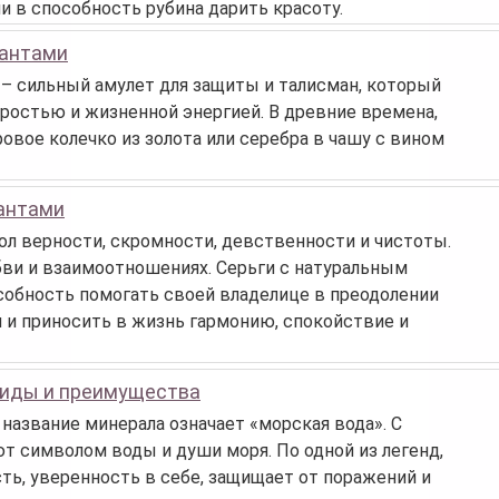
и в способность рубина дарить красоту.
иантами
– сильный амулет для защиты и талисман, который
ростью и жизненной энергией. В древние времена,
вое колечко из золота или серебра в чашу с вином
иантами
л верности, скромности, девственности и чистоты.
бви и взаимоотношениях. Серьги с натуральным
собность помогать своей владелице в преодолении
и и приносить в жизнь гармонию, спокойствие и
виды и преимущества
 название минерала означает «морская вода». С
т символом воды и души моря. По одной из легенд,
ь, уверенность в себе, защищает от поражений и