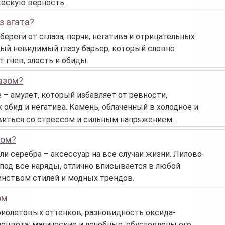
жескую верность.
з агата?
ереги от сглаза, порчи, негатива и отрицательных
ный невидимый глазу барьер, который словно
 гнев, злость и обиды.
пазом?
 – амулет, который избавляет от ревности,
 обид и негатива. Камень, облаченный в холодное и
виться со стрессом и сильным напряжением.
том?
ли серебра – аксессуар на все случаи жизни. Лилово-
под все наряды, отлично вписывается в любой
инством стилей и модных трендов.
ом
фиолетовых оттенков, разновидность оксида-
моцвета: магические и лечебные, обусловлены его