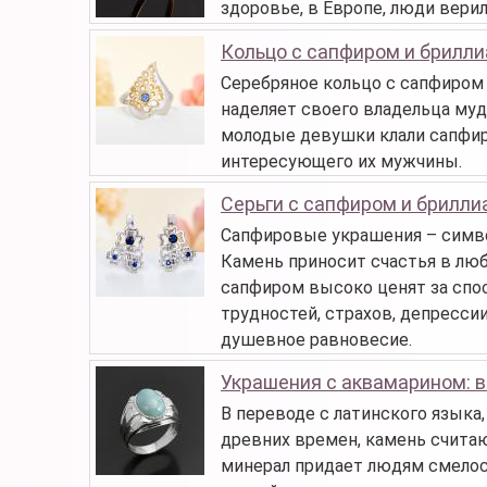
здоровье, в Европе, люди верил
Кольцо с сапфиром и брилл
Серебряное кольцо с сапфиром 
наделяет своего владельца муд
молодые девушки клали сапфиро
интересующего их мужчины.
Серьги с сапфиром и брилл
Сапфировые украшения – симво
Камень приносит счастья в лю
сапфиром высоко ценят за спо
трудностей, страхов, депресси
душевное равновесие.
Украшения с аквамарином: 
В переводе с латинского языка,
древних времен, камень считаю
минерал придает людям смелост