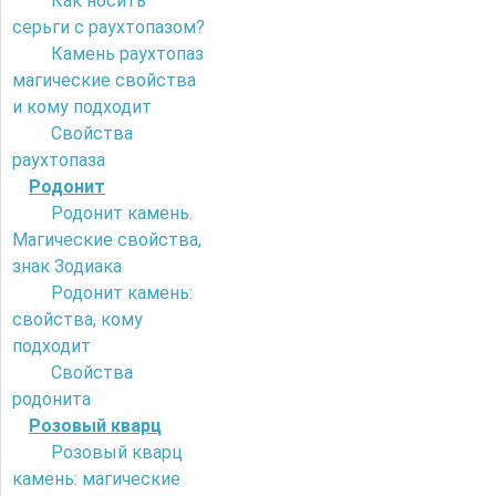
Как носить
серьги с раухтопазом?
Камень раухтопаз
магические свойства
и кому подходит
Свойства
раухтопаза
Родонит
Родонит камень.
Магические свойства,
знак Зодиака
Родонит камень:
свойства, кому
подходит
Свойства
родонита
Розовый кварц
Розовый кварц
камень: магические