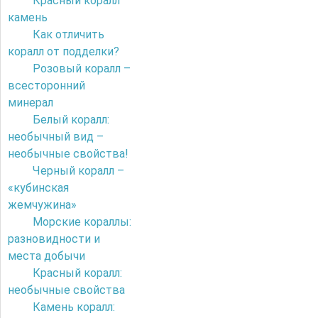
Красный коралл
камень
Как отличить
коралл от подделки?
Розовый коралл –
всесторонний
минерал
Белый коралл:
необычный вид –
необычные свойства!
Черный коралл –
«кубинская
жемчужина»
Морские кораллы:
разновидности и
места добычи
Красный коралл:
необычные свойства
Камень коралл: