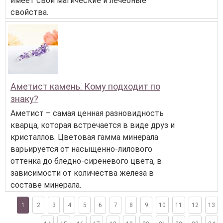
имеет свои магические и лечебные
свойства.
Аметист камень. Кому подходит по
знаку?
Аметист – самая ценная разновидность
кварца, которая встречается в виде друз и
кристаллов. Цветовая гамма минерала
варьируется от насыщенно-лилового
оттенка до бледно-сиреневого цвета, в
зависимости от количества железа в
составе минерала.
1
2
3
4
5
6
7
8
9
10
11
12
13