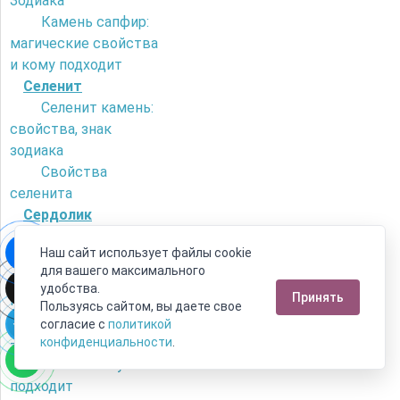
Зодиака
Камень сапфир:
магические свойства
и кому подходит
Селенит
Селенит камень:
свойства, знак
зодиака
Свойства
селенита
Сердолик
Как отличить
Наш сайт использует файлы cookie
сердолик от
для вашего максимального
искусственного
удобства.
Принять
камня?
Пользуясь сайтом, вы даете свое
Камень сердолик
согласие с
политикой
- его магические
конфиденциальности
.
свойства и кому
подходит