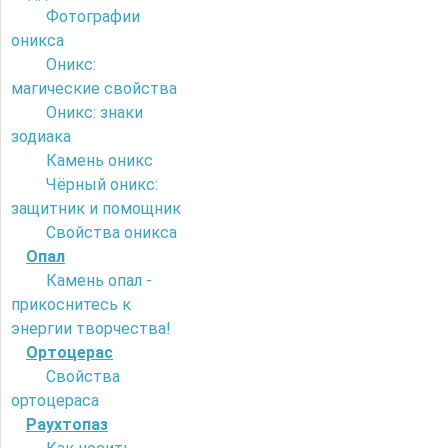
Фотографии
оникса
Оникс:
магические свойства
Оникс: знаки
зодиака
Камень оникс
Чёрный оникс:
защитник и помощник
Свойства оникса
Опал
Камень опал -
прикоснитесь к
энергии творчества!
Ортоцерас
Свойства
ортоцераса
Раухтопаз