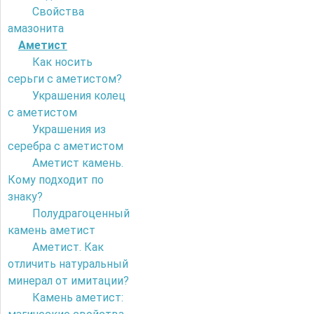
Свойства
амазонита
Аметист
Как носить
серьги с аметистом?
Украшения колец
с аметистом
Украшения из
серебра с аметистом
Аметист камень.
Кому подходит по
знаку?
Полудрагоценный
камень аметист
Аметист. Как
отличить натуральный
минерал от имитации?
Камень аметист: