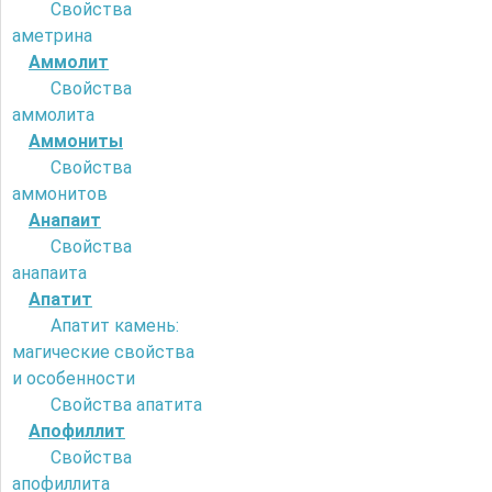
Свойства
аметрина
Аммолит
Свойства
аммолита
Аммониты
Свойства
аммонитов
Анапаит
Свойства
анапаита
Апатит
Апатит камень:
магические свойства
и особенности
Свойства апатита
Апофиллит
Свойства
апофиллита