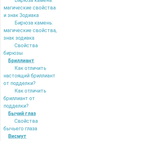
Бирюза камень:
магические свойства
и знак Зодиака
Бирюза камень:
магические свойства,
знак зодиака
Свойства
бирюзы
Бриллиант
Как отличить
настоящий бриллиант
от подделки?
Как отличить
бриллиант от
подделки?
Бычий глаз
Свойства
бычьего глаза
Висмут