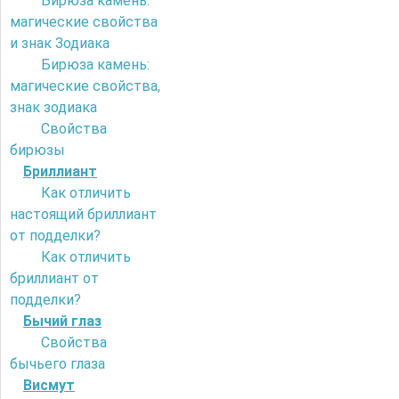
Бирюза камень:
магические свойства
и знак Зодиака
Бирюза камень:
магические свойства,
знак зодиака
Свойства
бирюзы
Бриллиант
Как отличить
настоящий бриллиант
от подделки?
Как отличить
бриллиант от
подделки?
Бычий глаз
Свойства
бычьего глаза
Висмут