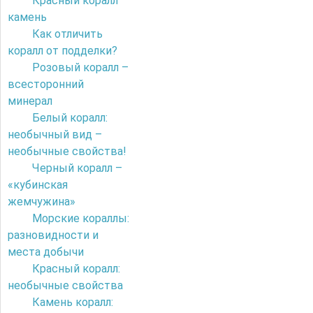
Красный коралл
камень
Как отличить
коралл от подделки?
Розовый коралл –
всесторонний
минерал
Белый коралл:
необычный вид –
необычные свойства!
Черный коралл –
«кубинская
жемчужина»
Морские кораллы:
разновидности и
места добычи
Красный коралл:
необычные свойства
Камень коралл: