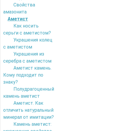
Свойства
амазонита
Аметист
Как носить
серьги с аметистом?
Украшения колец
с аметистом
Украшения из
серебра с аметистом
Аметист камень.
Кому подходит по
знаку?
Полудрагоценный
камень аметист
Аметист. Как
отличить натуральный
минерал от имитации?
Камень аметист: