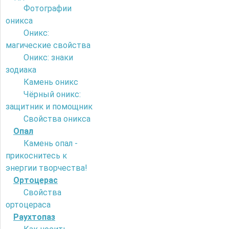
Фотографии
оникса
Оникс:
магические свойства
Оникс: знаки
зодиака
Камень оникс
Чёрный оникс:
защитник и помощник
Свойства оникса
Опал
Камень опал -
прикоснитесь к
энергии творчества!
Ортоцерас
Свойства
ортоцераса
Раухтопаз