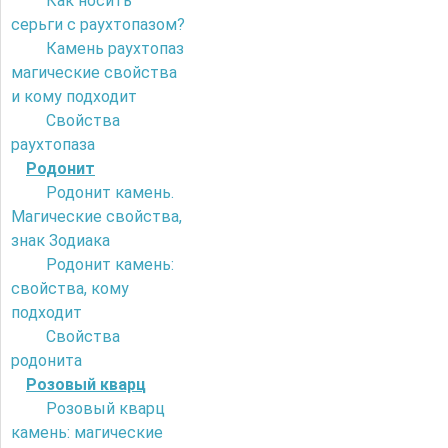
Как носить
серьги с раухтопазом?
Камень раухтопаз
магические свойства
и кому подходит
Свойства
раухтопаза
Родонит
Родонит камень.
Магические свойства,
знак Зодиака
Родонит камень:
свойства, кому
подходит
Свойства
родонита
Розовый кварц
Розовый кварц
камень: магические