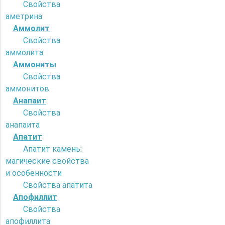
Свойства
аметрина
Аммолит
Свойства
аммолита
Аммониты
Свойства
аммонитов
Анапаит
Свойства
анапаита
Апатит
Апатит камень:
магические свойства
и особенности
Свойства апатита
Апофиллит
Свойства
апофиллита