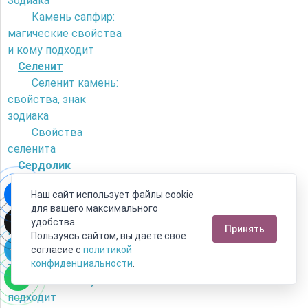
Зодиака
Камень сапфир:
магические свойства
и кому подходит
Селенит
Селенит камень:
свойства, знак
зодиака
Свойства
селенита
Сердолик
Как отличить
Наш сайт использует файлы cookie
сердолик от
для вашего максимального
искусственного
удобства.
Принять
камня?
Пользуясь сайтом, вы даете свое
Камень сердолик
согласие с
политикой
- его магические
конфиденциальности
.
свойства и кому
подходит