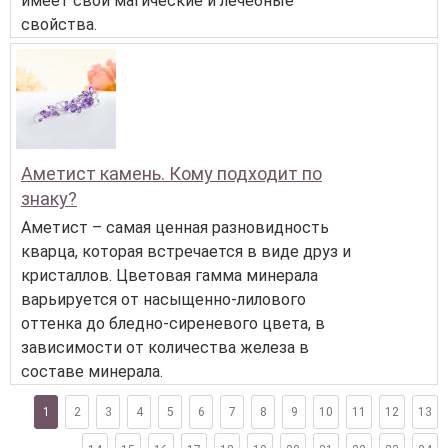
имеет свои магические и лечебные
свойства.
Аметист камень. Кому подходит по
знаку?
Аметист – самая ценная разновидность
кварца, которая встречается в виде друз и
кристаллов. Цветовая гамма минерала
варьируется от насыщенно-лилового
оттенка до бледно-сиреневого цвета, в
зависимости от количества железа в
составе минерала.
1
2
3
4
5
6
7
8
9
10
11
12
13