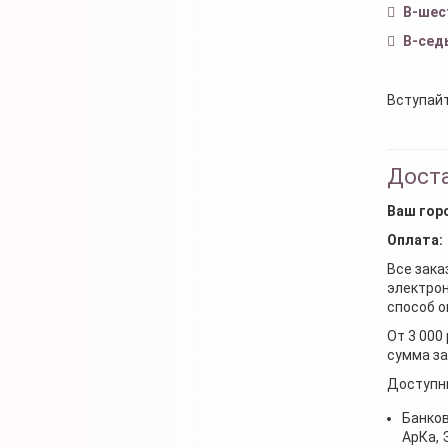
В-шес
В-сед
Вступайт
Доста
Ваш гор
Оплата:
Все зака
электрон
способ о
От 3 000
сумма за
Доступн
Банков
АрКа,