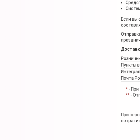
Средст
Систем
Если вы 
составля
Отправка
празднич
Доставк
Розничны
Пункты 
Интеграл
Почта Р
*
- При
**
- От
При перв
потратит