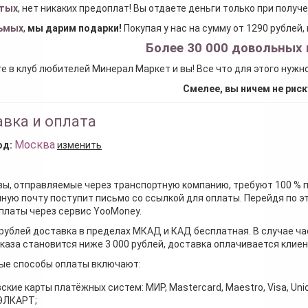
тых
, нет никаких предоплат! Вы отдаете деньги только при получ
ьмых
,
мы дарим подарки
!
Покупая у нас на сумму от 1290 рублей
Более 30 000 довольных 
е в клуб любителей Минерал Маркет и вы! Все что для этого нужн
Смелее, вы ничем не риск
вка и оплата
Москва
од:
изменить
зы, отправляемые через транспортную компанию, требуют 100 % 
ную почту поступит письмо со ссылкой для оплаты. Перейдя по э
платы через сервис YooMoney.
 рублей доставка в пределах МКАД и КАД бесплатная. В случае ча
каза становится ниже 3 000 рублей, доставка оплачивается клие
ые способы оплаты включают:
ские карты платёжных систем: МИР, Mastercard, Maestro, Visa, Unio
 ЭЛКАРТ;