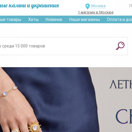
ные камни и украшения
Москва
П
1 магазин в Москве
ые товары
Хиты
Новинки
Наши магазины
Оплата и до