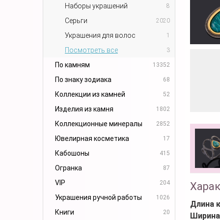
Наборы украшений
8
Серьги
2020
Украшения для волос
1
Посмотреть все
3
По камням
13352
По знаку зодиака
68
Коллекции из камней
52
Изделия из камня
1802
Коллекционные минералы
2852
Ювелирная косметика
17
Кабошоны
415
Огранка
87
VIP
204
Хара
Украшения ручной работы
1026
Длина 
Книги
20
Ширина