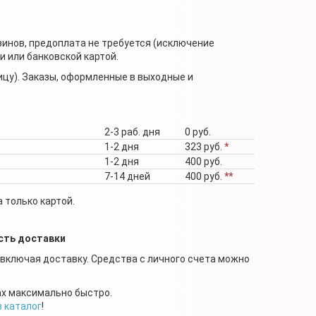
зинов, предоплата не требуется (исключение
 или банковской картой.
ицу). Заказы, оформленные в выходные и
2-3 раб. дня
0 руб.
1-2 дня
323 руб.
*
1-2 дня
400 руб.
7-14 дней
400 руб.
**
 только картой.
сть доставки
 включая доставку. Средства с личного счета можно
ах максимально быстро.
в каталог
!