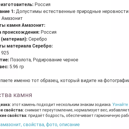
-изготовитель:
Россия
ание 1:
Допустимы естественные природные неровности 
:
Амазонит
ты камня Амазонит:
а происхождения:
Россия
 (материал):
Серебро
ты материала Серебро:
:
925
тие:
Позолота, Родирование черное
вес:
5.96 гр
паете именно тот образец, который видите на фотографии
ства камня
диака:
этот камень подходит нескольким знакам зодиака.
Узнайте
е свойства:
снимает переутомление, нормализует вес, избавляет
кие свойства:
придаёт бодрость, обеспечивает гармоничную рабо
амазонит, свойства, фото, описание