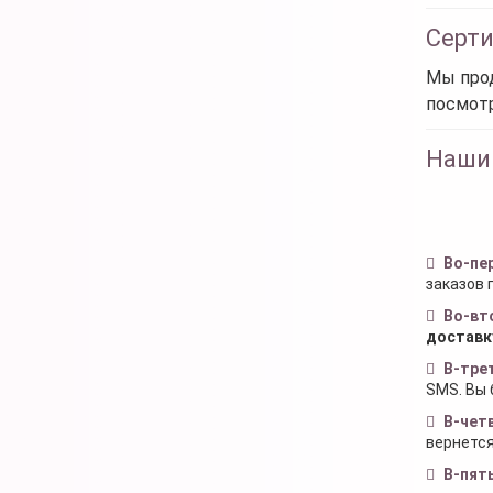
Серт
Мы прод
посмот
Наши
Во-пе
заказов 
Во-вт
доставк
В-тре
SMS. Вы 
В-чет
вернется
В-пят