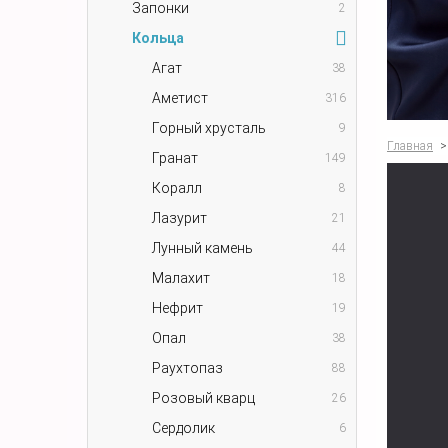
Запонки
2
Кольца
Агат
38
Аметист
316
Горный хрусталь
9
Главная
>
Гранат
149
Коралл
8
Лазурит
21
Лунный камень
44
Малахит
18
Нефрит
19
Опал
38
Раухтопаз
88
Розовый кварц
26
Сердолик
6