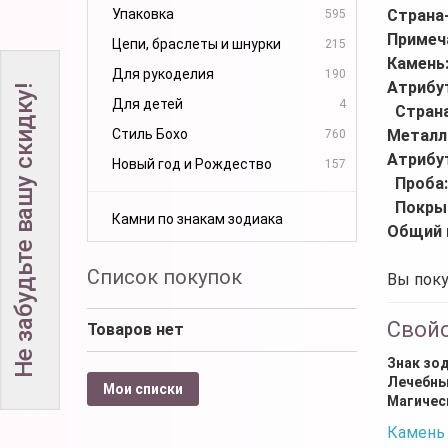
Упаковка
Страна
595
Примеч
Цепи, браслеты и шнурки
215
Камень
Для рукоделия
190
Атрибу
Не забудьте вашу скидку!
Для детей
4
Стран
Стиль Бохо
Металл
760
Атрибу
Новый год и Рождество
157
Проба
Покры
Камни по знакам зодиака
Общий 
Список покупок
Вы поку
Свой
Товаров нет
Знак зо
Лечебны
Мои списки
Магичес
Камень 