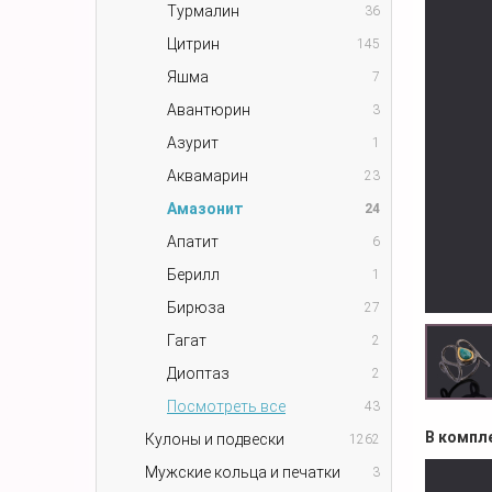
Турмалин
36
Цитрин
145
Яшма
7
Авантюрин
3
Азурит
1
Аквамарин
23
Амазонит
24
Апатит
6
Берилл
1
Бирюза
27
Гагат
2
Диоптаз
2
Посмотреть все
43
В компл
Кулоны и подвески
1262
Мужские кольца и печатки
3