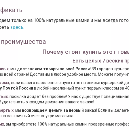
ификаты
аем только на 100% натуральные камни и мы всегда гот
реть
здесь.
 преимущества
Почему стоит купить этот това
Есть целых 7 веских п
рвых
, мы
доставляем товары по всей России
! 39 городов курьер
по всей стране! Доставим в любое удобное место. Можете получить
орых
, если вашего населенного пункта нет в списке курьерской 
у Почтой России
в любой населенный пункт первым классом за 40
тьих
, посылка дойдет без проблем! У нас существует специальна
будете знать о каждом движении вашего заказа!
вертых
, мы
возвращаем деньги за первый заказ
!
Если вы делаете
 на ваш личный счет внутри магазина.
ых
, вы приобретете 100% натуральные камни, проверенные проф