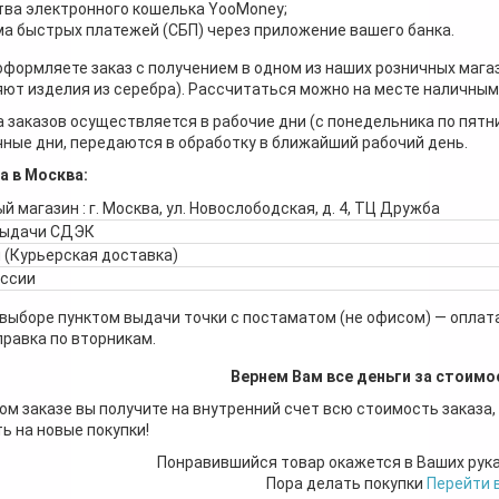
ва электронного кошелька YooMoney;
а быстрых платежей (СБП) через приложение вашего банка.
оформляете заказ с получением в одном из наших розничных мага
ют изделия из серебра). Рассчитаться можно на месте наличными
 заказов осуществляется в рабочие дни (с понедельника по пятн
ные дни, передаются в обработку в ближайший рабочий день.
а в Москва:
й магазин : г. Москва, ул. Новослободская, д. 4, ТЦ Дружба
выдачи СДЭК
 (Курьерская доставка)
оссии
 выборе пунктом выдачи точки с постаматом (не офисом) — оплата
правка по вторникам.
Вернем Вам все деньги за стоимо
ом заказе вы получите на внутренний счет всю стоимость заказа,
ь на новые покупки!
Понравившийся товар окажется в Ваших рук
Пора делать покупки
Перейти 