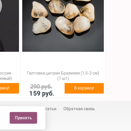
Россия
Галтовка цитрин Бразилия (1,5-2 см)
уемый)
(1 шт)
290 руб.
зину!
В корзину!
159 руб.
й
Сертификаты
Статьи
Обратная связь
Принять