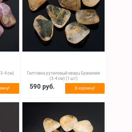
3-4 см)
Галтовка рутиловый кварц Бразилия
(3-4 см) (1 шт)
590 руб.
зину!
В корзину!