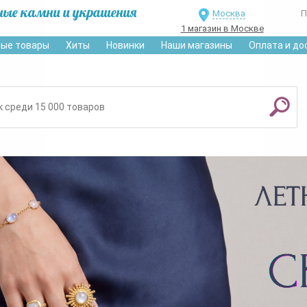
ные камни и украшения
Москва
П
1 магазин в Москве
ые товары
Хиты
Новинки
Наши магазины
Оплата и до