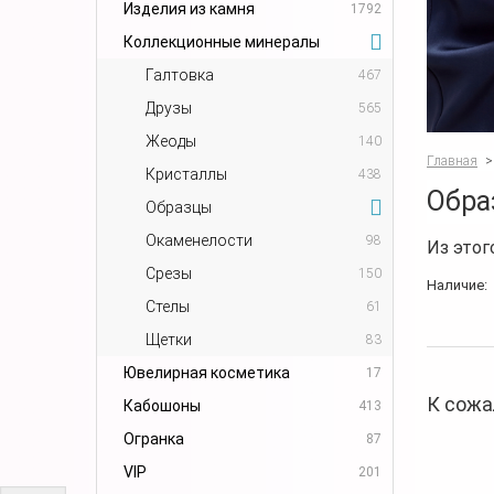
Изделия из камня
1792
Коллекционные минералы
Галтовка
467
Друзы
565
Жеоды
140
Главная
>
Кристаллы
438
Обра
Образцы
Окаменелости
98
Из этог
Срезы
150
Наличие:
Стелы
61
Щетки
83
Ювелирная косметика
17
К сожа
Кабошоны
413
Огранка
87
VIP
201