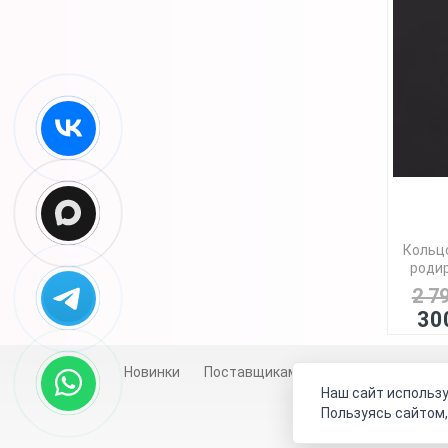
Кольцо
родир
2 7
30
Новинки
Поставщикам
Личный счет
Д
Наш сайт использу
Пользуясь сайтом,