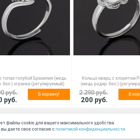
 топаз голубой Бразилия (медь
Кольцо кварц с хлоритом 
. бел.) огранка (регулируемый)
(медь родир. бел.) (регулир
90 руб.
2 290 руб.
В корзину!
В кор
0 руб.
200 руб.
оговор-оферта
О нас
Наши магазины
Отзывы покупателе
ет файлы cookie для вашего максимального удобства.
Видео о камнях
СОУТ
Телеграм
Max
ВКонтакте
 вы даете свое согласие с
политикой конфиденциальности
.
2011 - 2026
©
Минерал Маркет