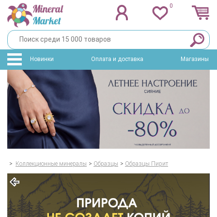
0
Новинки
Оплата и доставка
Магазины
>
Коллекционные минералы
>
Образцы
>
Образцы Пирит