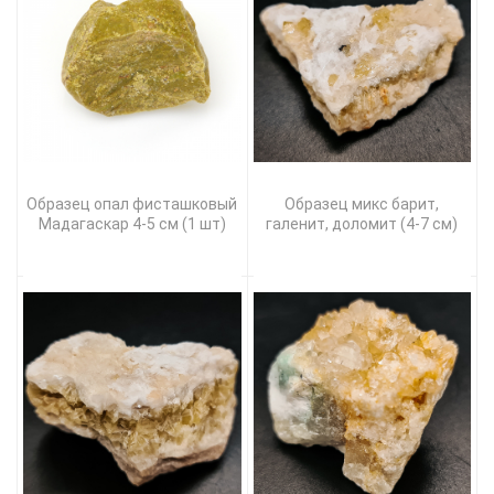
Образец опал фисташковый
Образец микс барит,
Мадагаскар 4-5 см (1 шт)
галенит, доломит (4-7 см)