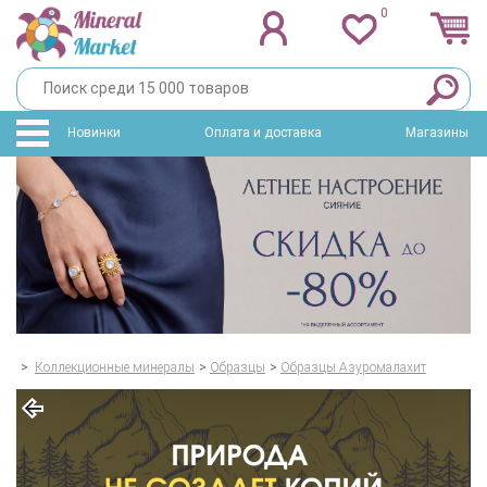
0
Новинки
Оплата и доставка
Магазины
>
Коллекционные минералы
>
Образцы
>
Образцы Азуромалахит