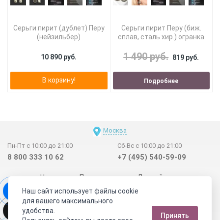
Серьги пирит (дублет) Перу
Серьги пирит Перу (биж.
(нейзильбер)
сплав, сталь хир.) огранка
1 490 руб.
10 890 руб.
819 руб.
В корзину!
Подробнее
Москва
Пн-Пт с 10:00 до 21:00
Сб-Вс с 10:00 до 21:00
8 800 333 10 62
+7 (495) 540-59-09
Новинки
Поставщикам
Личный счет
Наш сайт использует файлы cookie
Договор-оферта
О нас
Наши магазины
для вашего максимального
Отзывы покупателей
Сертификаты
Статьи
удобства.
Принять
Обратная связь
Видео о камнях
СОУТ
Телеграм