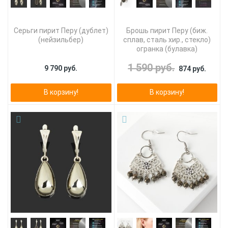
Серьги пирит Перу (дублет)
Брошь пирит Перу (биж.
(нейзильбер)
сплав, сталь хир., стекло)
огранка (булавка)
1 590 руб.
9 790 руб.
874 руб.
В корзину!
В корзину!