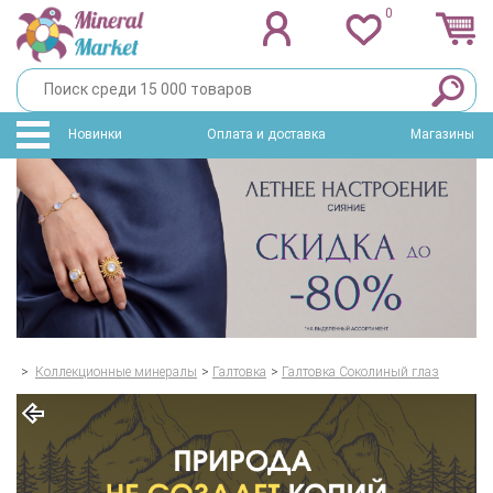
0
Новинки
Оплата и доставка
Магазины
>
Коллекционные минералы
>
Галтовка
>
Галтовка Соколиный глаз