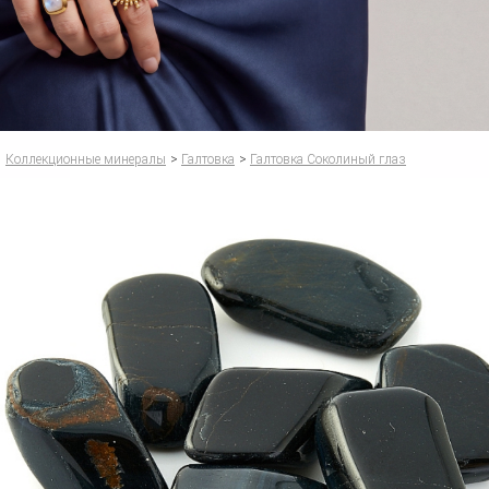
Коллекционные минералы
>
Галтовка
>
Галтовка Соколиный глаз