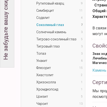
Не забудьте вашу скидку!
Рутиловый кварц
9
Стран
Симбирцит
Общий 
11
Характ
Содалит
4
Соколиный глаз
7
В связи
Солнечный камень
3
могут н
Тигрово-соколиный глаз
5
Свой
Тигровый глаз
3
Топаз
3
Знак зо
Лечебны
Унакит
6
Магичес
Флюорит
15
Камень 
Хиастолит
2
Серт
Хризоколла
1
Хромдиопсид
1
Мы прод
посмот
Цоизит
5
Чароит
13