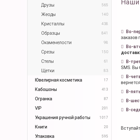
Наши
Друзы
565
Жеоды
140
Кристаллы
438
Во-пе
Образцы
841
заказов 
Окаменелости
98
Во-вт
Срезы
150
доставк
Стелы
61
В-тре
SMS. Вы 
Щетки
83
В-чет
Ювелирная косметика
17
вернется
Кабошоны
413
В-пят
Огранка
87
В-шес
VIP
201
В-сед
Украшения ручной работы
1017
Книги
20
Вступайт
Упаковка
595