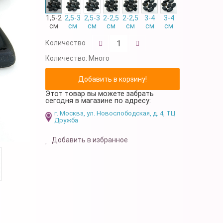
1,5-2
2,5-3
2,5-3
2-2,5
2-2,5
3-4
3-4
см
см
см
см
см
см
см
Количество
Количество:
Много
Этот товар вы можете забрать
сегодня в магазине по адресу:
г. Москва, ул. Новослободская, д. 4, ТЦ
Дружба
Добавить в избранное