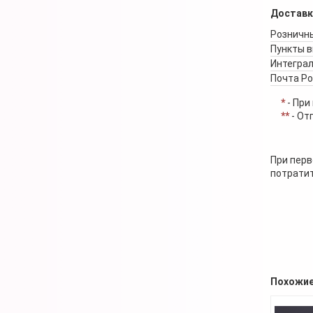
Доставк
Розничны
Пункты 
Интеграл
Почта Р
*
- При
**
- От
При перв
потратит
Похожие