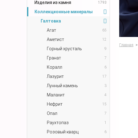
Изделия из камня
1793
Коллекционные минералы
Галтовка
Агат
65
Аметист
12
Главная
>
Горный хрусталь
9
Гранат
7
Коралл
6
Лазурит
17
Лунный камень
3
Малахит
4
Нефрит
15
Опал
7
Раухтопаз
1
Розовый кварц
6