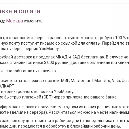
вка и оплата
Москва
од:
изменить
зы, отправляемые через транспортную компанию, требуют 100 % 
ную почту поступит письмо со ссылкой для оплаты. Перейдя по э
платы через сервис YooMoney.
 рублей доставка в пределах МКАД и КАД бесплатная. В случае ча
каза становится ниже 3 000 рублей, доставка оплачивается клие
ые способы оплаты включают:
ские карты платёжных систем: МИР, Mastercard, Maestro, Visa, Unio
 ЭЛКАРТ;
ва электронного кошелька YooMoney;
а быстрых платежей (СБП) через приложение вашего банка.
оформляете заказ с получением в одном из наших розничных мага
ют изделия из серебра). Рассчитаться можно на месте наличными
 заказов осуществляется в рабочие дни (с понедельника по пятн
ные дни, передаются в обработку в ближайший рабочий день.