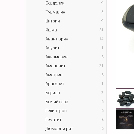
Сердолик
9
Турмалин
5
Цитрин
9
Яшма
31
Авантюрин
14
Азурит
1
Аквамарин
3
Амазонит
21
Аметрин
3
Арагонит
1
Берилл
2
Бычий глаз
6
Гелиотроп
6
Гематит
3
Дюмортьерит
6