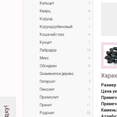
Кальцит
7
Кварц
6
Корунд
1
Корунд рубиновый
1
Кошачий глаз
4
Кунцит
7
Лабрадор
16
Микс
5
Обсидиан
8
Окаменелое дерево
1
Хара
Петерсит
3
Размер
Пинолит
2
Цена ук
Празиолит
Примеч
1
Примеч
Пренит
11
Камень
Родонит
33
Атрибу