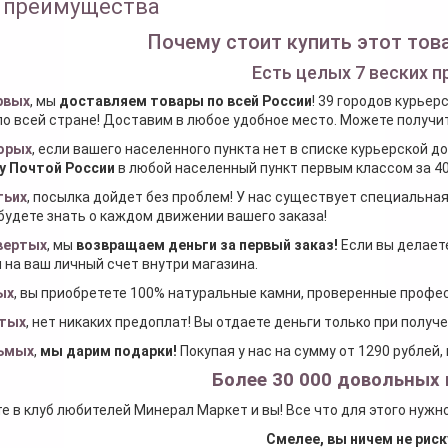
 преимущества
Почему стоит купить этот това
Есть целых 7 веских п
рвых
, мы
доставляем товары по всей России
! 39 городов курьер
по всей стране! Доставим в любое удобное место. Можете получить
орых
, если вашего населенного пункта нет в списке курьерской 
у Почтой России
в любой населенный пункт первым классом за 40
тьих
, посылка дойдет без проблем! У нас существует специальна
будете знать о каждом движении вашего заказа!
вертых
, мы
возвращаем деньги за первый заказ
!
Если вы делаете
 на ваш личный счет внутри магазина.
ых
, вы приобретете 100% натуральные камни, проверенные проф
тых
, нет никаких предоплат! Вы отдаете деньги только при получ
ьмых
,
мы дарим подарки
!
Покупая у нас на сумму от 1290 рублей
Более 30 000 довольных 
е в клуб любителей Минерал Маркет и вы! Все что для этого нужн
Смелее, вы ничем не риск