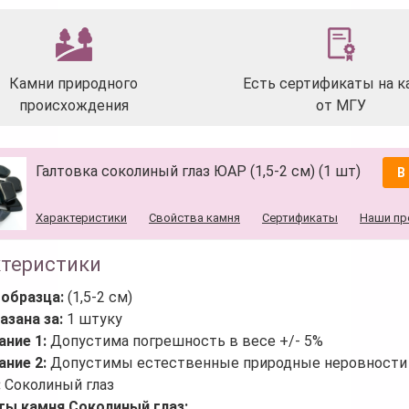
Камни природного
Есть сертификаты на к
происхождения
от МГУ
Галтовка соколиный глаз ЮАР (1,5-2 см) (1 шт)
В
Характеристики
Свойства камня
Сертификаты
Наши пр
ктеристики
 образца:
(1,5-2 см)
азана за:
1 штуку
ание 1:
Допустима погрешность в весе +/- 5%
ание 2:
Допустимы естественные природные неровности 
:
Соколиный глаз
ты камня Соколиный глаз: