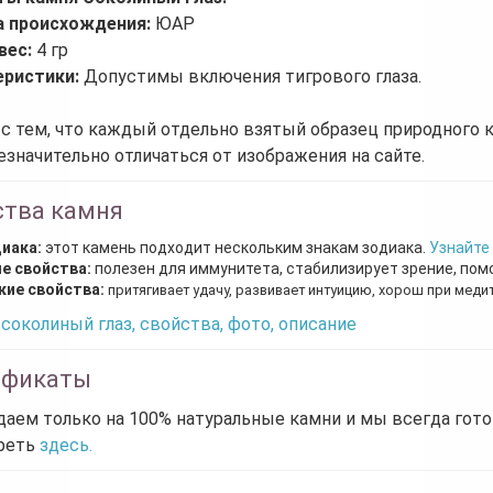
а происхождения:
ЮАР
вес:
4 гр
еристики:
Допустимы включения тигрового глаза.
 с тем, что каждый отдельно взятый образец природного 
езначительно отличаться от изображения на сайте.
ства камня
диака:
этот камень подходит нескольким знакам зодиака.
Узнайте
е свойства:
полезен для иммунитета, стабилизирует зрение, по
кие свойства:
притягивает удачу, развивает интуицию, хорош при меди
соколиный глаз, свойства, фото, описание
ификаты
аем только на 100% натуральные камни и мы всегда гот
реть
здесь.