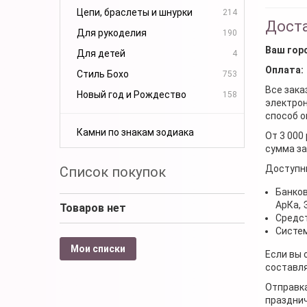
Цепи, браслеты и шнурки
214
Доста
Для рукоделия
190
Ваш гор
Для детей
4
Оплата:
Стиль Бохо
753
Все зака
Новый год и Рождество
158
электрон
способ о
Камни по знакам зодиака
От 3 000
сумма за
Доступн
Список покупок
Банков
АрКа,
Товаров нет
Средст
Систем
Мои списки
Если вы 
составля
Отправка
празднич