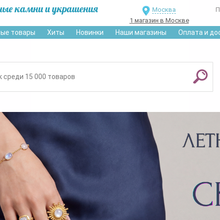
ные камни и украшения
Москва
П
1 магазин в Москве
ые товары
Хиты
Новинки
Наши магазины
Оплата и до