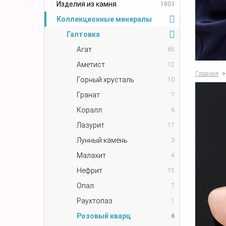
Изделия из камня
1803
Коллекционные минералы
Галтовка
Агат
65
Аметист
12
Главная
>
Горный хрусталь
10
Гранат
7
Коралл
6
Лазурит
17
Лунный камень
3
Малахит
4
Нефрит
15
Опал
7
Раухтопаз
1
Розовый кварц
6