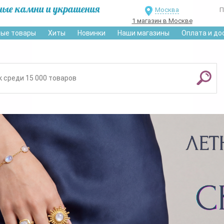
ные камни и украшения
Москва
П
1 магазин в Москве
ые товары
Хиты
Новинки
Наши магазины
Оплата и до