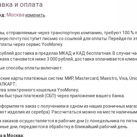
вка и оплата
Москва
од:
изменить
зы, отправляемые через транспортную компанию, требуют 100 % 
ную почту поступит письмо со ссылкой для оплаты. Перейдя по э
платы через сервис YooMoney.
 рублей доставка в пределах МКАД и КАД бесплатная. В случае ча
каза становится ниже 3 000 рублей, доставка оплачивается клие
ые способы оплаты включают:
ские карты платёжных систем: МИР, Mastercard, Maestro, Visa, Unio
 ЭЛКАРТ;
ва электронного кошелька YooMoney;
а быстрых платежей (СБП) через приложение вашего банка.
оформляете заказ с получением в одном из наших розничных мага
ют изделия из серебра). Рассчитаться можно на месте наличными
 заказов осуществляется в рабочие дни (с понедельника по пятн
ные дни, передаются в обработку в ближайший рабочий день.
а в Москва: