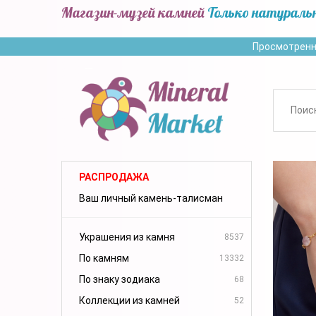
Магазин-музей камней
Только натураль
Просмотренн
РАСПРОДАЖА
Ваш личный камень-талисман
Украшения из камня
8537
По камням
13332
По знаку зодиака
68
Коллекции из камней
52