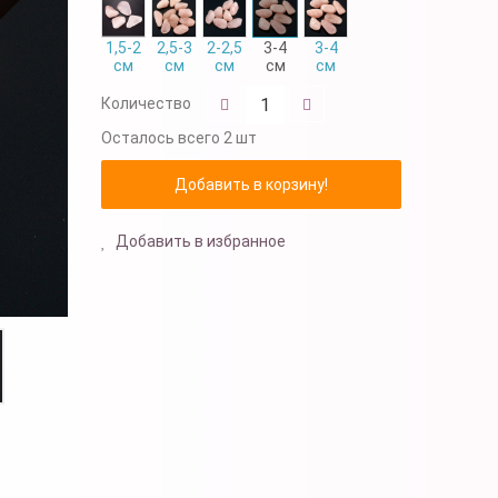
1,5-2
2,5-3
2-2,5
3-4
3-4
см
см
см
см
см
Количество
Осталось
всего 2 шт
Добавить в избранное