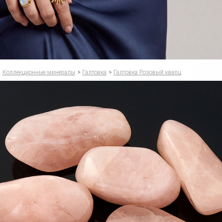
Коллекционные минералы
>
Галтовка
>
Галтовка Розовый кварц