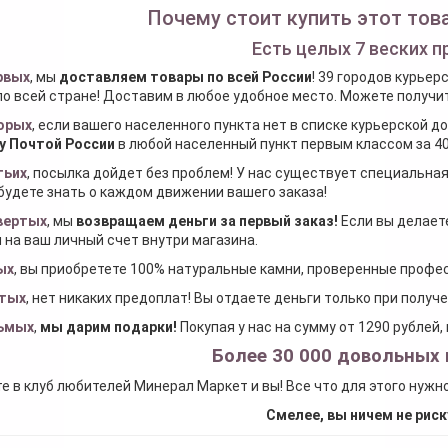
Почему стоит купить этот това
Есть целых 7 веских п
рвых
, мы
доставляем товары по всей России
! 39 городов курьер
по всей стране! Доставим в любое удобное место. Можете получить
орых
, если вашего населенного пункта нет в списке курьерской 
у Почтой России
в любой населенный пункт первым классом за 40
тьих
, посылка дойдет без проблем! У нас существует специальна
будете знать о каждом движении вашего заказа!
вертых
, мы
возвращаем деньги за первый заказ
!
Если вы делаете
 на ваш личный счет внутри магазина.
ых
, вы приобретете 100% натуральные камни, проверенные проф
тых
, нет никаких предоплат! Вы отдаете деньги только при получ
ьмых
,
мы дарим подарки
!
Покупая у нас на сумму от 1290 рублей
Более 30 000 довольных 
е в клуб любителей Минерал Маркет и вы! Все что для этого нужн
Смелее, вы ничем не риск