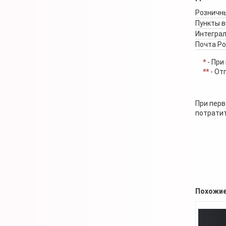
Розничны
Пункты 
Интеграл
Почта Р
*
- При
**
- От
При перв
потратит
Похожие