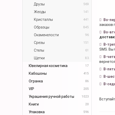
Друзы
569
Жеоды
141
Кристаллы
441
Во-пе
заказов 
Образцы
845
Во-вт
Окаменелости
96
доставк
Срезы
151
В-тре
SMS. Вы 
Стелы
61
В-чет
Щетки
83
вернется
Ювелирная косметика
17
В-пят
Кабошоны
415
В-шес
Огранка
86
В-сед
VIP
205
Украшения ручной работы
1023
Вступайт
Книги
20
Упаковка
596