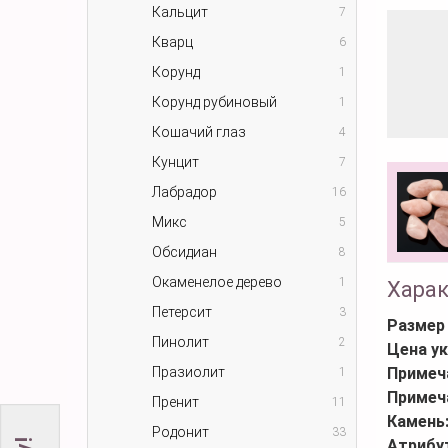
Кальцит
7
Кварц
6
Корунд
1
Корунд рубиновый
1
Кошачий глаз
4
Кунцит
7
Лабрадор
16
Микс
5
Обсидиан
8
Окаменелое дерево
1
Хара
Петерсит
3
Размер
Пинолит
2
Цена ук
Празиолит
Примеч
1
Примеч
Пренит
11
Камень
Родонит
33
Атрибу