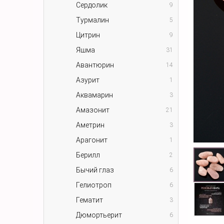
Сердолик
9
Турмалин
5
Цитрин
9
Яшма
31
Авантюрин
14
Азурит
1
Аквамарин
3
Амазонит
21
Аметрин
3
Арагонит
1
Берилл
2
Бычий глаз
6
Гелиотроп
6
Гематит
3
Дюмортьерит
6