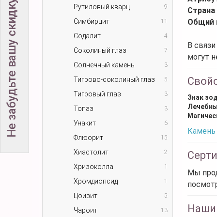
Не забудьте вашу скидку!
Рутиловый кварц
9
Страна
Симбирцит
Общий 
11
Содалит
4
В связи
Соколиный глаз
7
могут н
Солнечный камень
3
Свой
Тигрово-соколиный глаз
5
Тигровый глаз
3
Знак зо
Лечебны
Топаз
3
Магичес
Унакит
6
Камень 
Флюорит
15
Хиастолит
2
Серт
Хризоколла
1
Мы прод
Хромдиопсид
1
посмот
Цоизит
5
Наши
Чароит
13