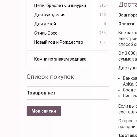
Доста
Цепи, браслеты и шнурки
215
Для рукоделия
190
Ваш гор
Для детей
Оплата:
4
Все зака
Стиль Бохо
756
электрон
Новый год и Рождество
157
способ о
От 3 000
Камни по знакам зодиака
сумма за
Доступн
Список покупок
Банков
АрКа,
Средст
Товаров нет
Систем
Если вы 
Мои списки
составля
Отправка
празднич
Доставк