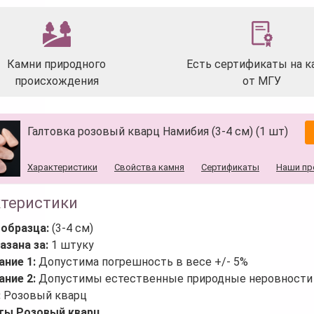
Камни природного
Есть сертификаты на к
происхождения
от МГУ
Галтовка розовый кварц Намибия (3-4 см) (1 шт)
Характеристики
Свойства камня
Сертификаты
Наши пр
ктеристики
 образца:
(3-4 см)
азана за:
1 штуку
ание 1:
Допустима погрешность в весе +/- 5%
ание 2:
Допустимы естественные природные неровности 
:
Розовый кварц
ты Розовый кварц