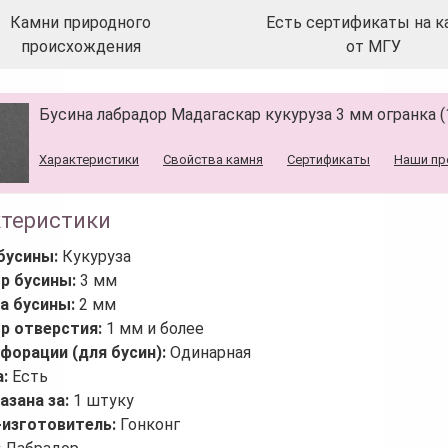
Камни природного
Есть сертификаты на к
происхождения
от МГУ
Бусина лабрадор Мадагаскар кукуруза 3 мм огранка (
Характеристики
Свойства камня
Сертификаты
Наши пр
ктеристики
бусины:
Кукуруза
р бусины:
3 мм
а бусины:
2 мм
р отверстия:
1 мм и более
форации (для бусин):
Одинарная
а:
Есть
азана за:
1 штуку
-изготовитель:
Гонконг