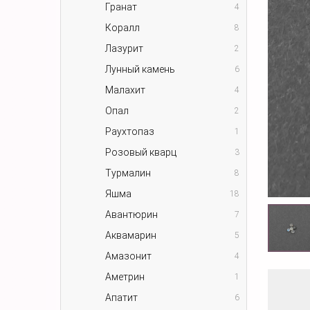
Гранат
4
Коралл
8
Лазурит
2
Лунный камень
6
Малахит
4
Опал
2
Раухтопаз
1
Розовый кварц
3
Турмалин
8
Яшма
18
Авантюрин
7
Аквамарин
5
Амазонит
4
Аметрин
1
Апатит
6