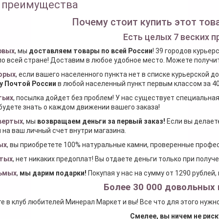
 преимущества
Почему стоит купить этот това
Есть целых 7 веских п
рвых
, мы
доставляем товары по всей России
! 39 городов курьер
по всей стране! Доставим в любое удобное место. Можете получить
орых
, если вашего населенного пункта нет в списке курьерской 
у Почтой России
в любой населенный пункт первым классом за 40
тьих
, посылка дойдет без проблем! У нас существует специальна
будете знать о каждом движении вашего заказа!
вертых
, мы
возвращаем деньги за первый заказ
!
Если вы делаете
 на ваш личный счет внутри магазина.
ых
, вы приобретете 100% натуральные камни, проверенные проф
тых
, нет никаких предоплат! Вы отдаете деньги только при получ
ьмых
,
мы дарим подарки
!
Покупая у нас на сумму от 1290 рублей
Более 30 000 довольных 
е в клуб любителей Минерал Маркет и вы! Все что для этого нужн
Смелее, вы ничем не риск