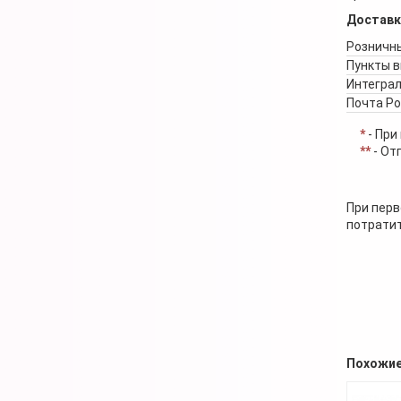
Доставк
Розничны
Пункты 
Интеграл
Почта Р
*
- При
**
- От
При перв
потратит
Похожие