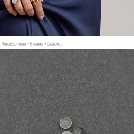
Для рукоделия
>
Бусины
>
Лабрадор