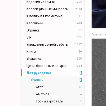
Изделия из камня
1792
Коллекционные минералы
2843
Ювелирная косметика
17
Кабошоны
413
Огранка
87
Главная
>
VIP
201
Украшения ручной работы
1017
Книги
20
Упаковка
595
Цепи, браслеты и шнурки
214
Для рукоделия
Бусины
Агат
12
Аметист
4
Горный хрусталь
2