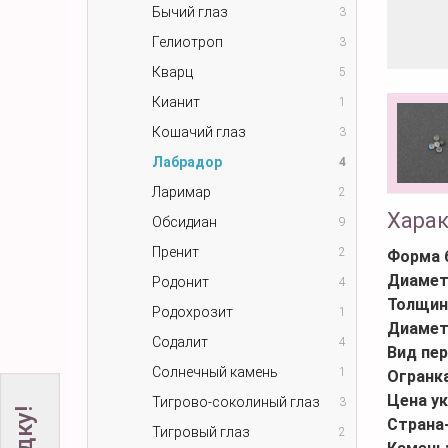
Бычий глаз
3
Гелиотроп
3
Кварц
5
Кианит
1
Кошачий глаз
3
Лабрадор
4
Ларимар
2
Хара
Обсидиан
9
Пренит
2
Форма 
Диамет
Родонит
4
Толщин
Родохрозит
1
Диамет
Содалит
4
Вид пер
Солнечный камень
1
Огранк
Цена ук
Тигрово-соколиный глаз
3
Страна
Тигровый глаз
2