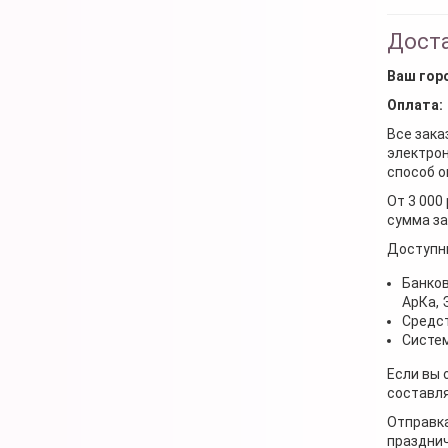
Доста
Ваш гор
Оплата:
Все зака
электрон
способ о
От 3 000
сумма за
Доступн
Банков
АрКа,
Средст
Систем
Если вы 
составля
Отправка
празднич