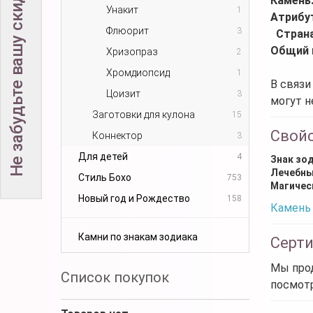
Не забудьте вашу скидку!
Камень
Унакит
1
Атрибу
Флюорит
3
Стран
Общий 
Хризопраз
2
Хромдиопсид
1
В связи
Цоизит
3
могут н
Заготовки для кулона
15
Свой
Коннектор
3
Для детей
4
Знак зо
Лечебны
Стиль Бохо
753
Магичес
Новый год и Рождество
158
Камень 
Камни по знакам зодиака
Серт
Мы прод
Список покупок
посмот