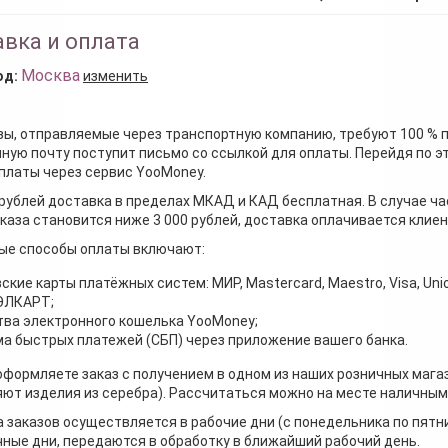
вка и оплата
Москва
од:
изменить
зы, отправляемые через транспортную компанию, требуют 100 % 
ную почту поступит письмо со ссылкой для оплаты. Перейдя по э
платы через сервис YooMoney.
 рублей доставка в пределах МКАД и КАД бесплатная. В случае ча
каза становится ниже 3 000 рублей, доставка оплачивается клие
ые способы оплаты включают:
ские карты платёжных систем: МИР, Mastercard, Maestro, Visa, Unio
 ЭЛКАРТ;
ва электронного кошелька YooMoney;
а быстрых платежей (СБП) через приложение вашего банка.
оформляете заказ с получением в одном из наших розничных мага
ют изделия из серебра). Рассчитаться можно на месте наличными
 заказов осуществляется в рабочие дни (с понедельника по пятн
ные дни, передаются в обработку в ближайший рабочий день.