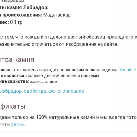
:
Лабрадор
ты камня Лабрадор:
а происхождения:
Мадагаскар
вес:
0.1 гр
 с тем, что каждый отдельно взятый образец природного 
езначительно отличаться от изображения на сайте.
ства камня
диака:
этот камень подходит нескольким знакам зодиака.
Узнайте
е свойства:
полезен для мочеполовой системы
кие свойства:
защищает дом
лабрадор, свойства, фото, описание
ификаты
аем только на 100% натуральные камни и мы всегда гот
реть
здесь.