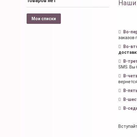
Товаров нет
Наши
Мои списки
Во-пе
заказов 
Во-вт
доставк
В-тре
SMS. Вы 
В-чет
вернется
В-пят
В-шес
В-сед
Вступайт