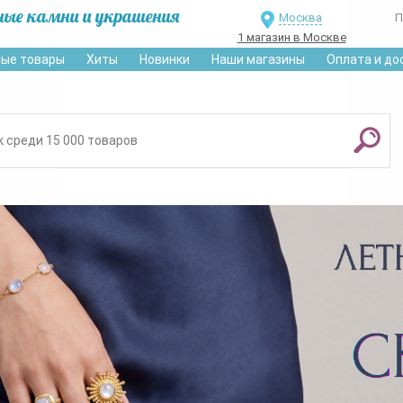
ные камни и украшения
Москва
П
1 магазин в Москве
ые товары
Хиты
Новинки
Наши магазины
Оплата и до