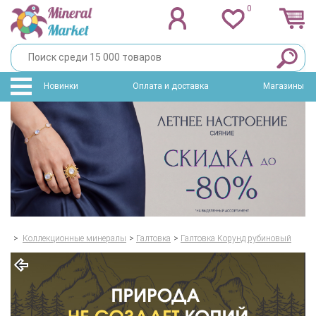
0
Новинки
Оплата и доставка
Магазины
>
Коллекционные минералы
>
Галтовка
>
Галтовка Корунд рубиновый