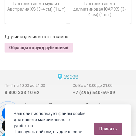
Галтовка яшма мукаит
Галтовка яшма
Австралия XS (3-4 см) (1 шт)
далматиновая ЮАР XS (3-
4 см) (1 шт)
Другие изделия из этого камня:
Образцы корунд рубиновый
Москва
Пн-Пт с 10:00 до 21:00
Сб-Вс с 10:00 до 21:00
8 800 333 10 62
+7 (495) 540-59-09
Новинки
Поставщикам
Личный счет
Наш сайт использует файлы cookie
Договор-оферта
О нас
Наши магазины
для вашего максимального
Отзывы покупателей
Сертификаты
Статьи
удобства.
Принять
Обратная связь
Видео о камнях
СОУТ
Телеграм
Пользуясь сайтом, вы даете свое