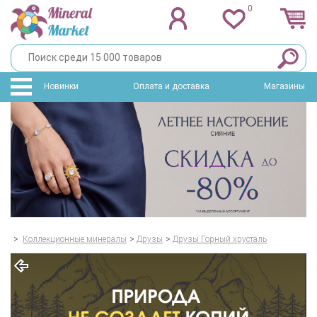
0
Новинки
Оплата и доставка
Магазины
>
Коллекционные минералы
>
Друзы
>
Друзы Горный хрусталь