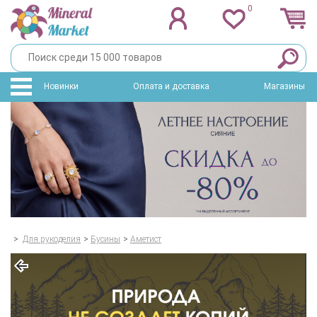
0
Новинки
Оплата и доставка
Магазины
>
Для рукоделия
>
Бусины
>
Аметист