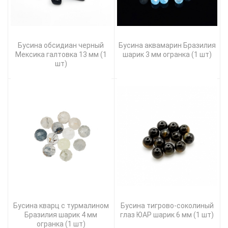
Бусина обсидиан черный
Бусина аквамарин Бразилия
Мексика галтовка 13 мм (1
шарик 3 мм огранка (1 шт)
шт)
Бусина кварц с турмалином
Бусина тигрово-соколиный
Бразилия шарик 4 мм
глаз ЮАР шарик 6 мм (1 шт)
огранка (1 шт)