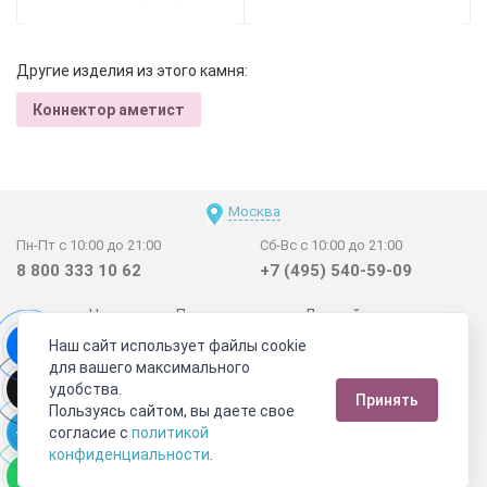
Другие изделия из этого камня:
Коннектор аметист
Москва
Пн-Пт с 10:00 до 21:00
Сб-Вс с 10:00 до 21:00
8 800 333 10 62
+7 (495) 540-59-09
Новинки
Поставщикам
Личный счет
Наш сайт использует файлы cookie
Договор-оферта
О нас
Наши магазины
для вашего максимального
Отзывы покупателей
Сертификаты
Статьи
удобства.
Принять
Обратная связь
Видео о камнях
СОУТ
Телеграм
Пользуясь сайтом, вы даете свое
согласие с
политикой
Max
ВКонтакте
конфиденциальности
.
2011 - 2026
©
Минерал Маркет