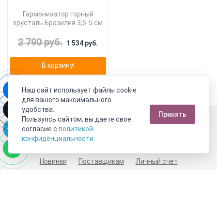
Гармонизатор горный
хрусталь Бразилия 3,5-5 см
2 790 руб.
1 534 руб.
В корзину!
Наш сайт использует файлы cookie
для вашего максимального
удобства.
Принять
Москва
Пользуясь сайтом, вы даете свое
согласие с
политикой
Пн-Пт с 10:00 до 21:00
Сб-Вс с 10:00 до 21:00
конфиденциальности
.
8 800 333 10 62
+7 (495) 540-59-09
Новинки
Поставщикам
Личный счет
Договор-оферта
О нас
Наши магазины
Отзывы покупателей
Сертификаты
Статьи
Обратная связь
Видео о камнях
СОУТ
Телеграм