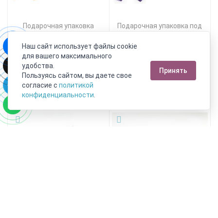
Подарочная упаковка
Подарочная упаковка под
(картон) универсальная
комплект (кольцо, серьги,
(коробка) (бежевый)
цепь, кулон) (коробка)
Наш сайт использует файлы cookie
230х130х50 мм
(фиолетовый) 75х70х25 мм
для вашего максимального
удобства.
Принять
550 руб.
450 руб.
Пользуясь сайтом, вы даете свое
согласие с
политикой
В корзину!
В корзину!
конфиденциальности
.