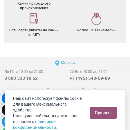
Камни природного
происхождения
Есть сертификаты на камни
Более 10 000 изделий
от МГУ
Москва
Пн-Пт с 10:00 до 21:00
Сб-Вс с 10:00 до 21:00
8 800 333 10 62
+7 (495) 540-59-09
Новинки
Поставщикам
Личный счет
Наш сайт использует файлы cookie
Договор-оферта
О нас
Наши магазины
для вашего максимального
Отзывы покупателей
Сертификаты
Статьи
удобства.
Принять
Обратная связь
Видео о камнях
СОУТ
Телеграм
Пользуясь сайтом, вы даете свое
согласие с
политикой
Max
ВКонтакте
конфиденциальности
.