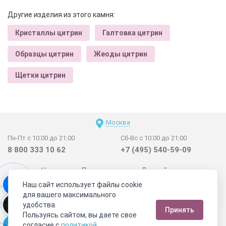
Другие изделия из этого камня:
Кристаллы цитрин
Галтовка цитрин
Образцы цитрин
Жеоды цитрин
Щетки цитрин
Москва
Пн-Пт с 10:00 до 21:00
Сб-Вс с 10:00 до 21:00
8 800 333 10 62
+7 (495) 540-59-09
Новинки
Поставщикам
Личный счет
Наш сайт использует файлы cookie
Договор-оферта
О нас
Наши магазины
для вашего максимального
Отзывы покупателей
Сертификаты
Статьи
удобства.
Принять
Обратная связь
Видео о камнях
СОУТ
Телеграм
Пользуясь сайтом, вы даете свое
согласие с
политикой