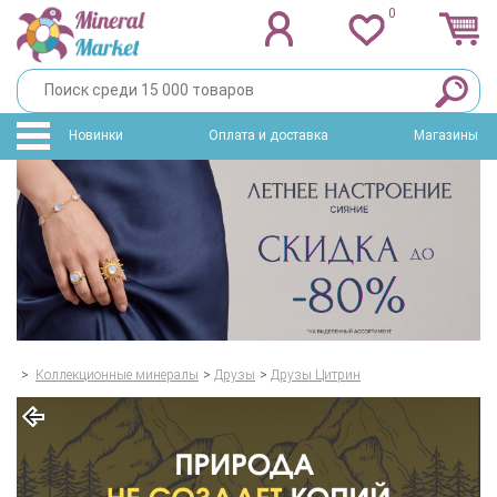
0
Новинки
Оплата и доставка
Магазины
>
Коллекционные минералы
>
Друзы
>
Друзы Цитрин