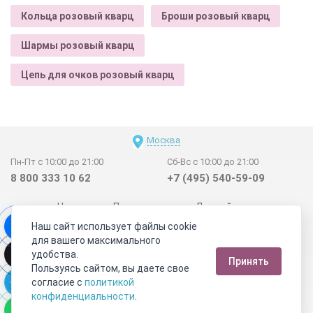
Кольца розовый кварц
Броши розовый кварц
Шармы розовый кварц
Цепь для очков розовый кварц
Москва
Пн-Пт с 10:00 до 21:00
Сб-Вс с 10:00 до 21:00
8 800 333 10 62
+7 (495) 540-59-09
Новинки
Поставщикам
Личный счет
Наш сайт использует файлы cookie
Договор-оферта
О нас
Наши магазины
для вашего максимального
Отзывы покупателей
Сертификаты
Статьи
удобства.
Принять
Обратная связь
Видео о камнях
СОУТ
Телеграм
Пользуясь сайтом, вы даете свое
согласие с
политикой
Max
ВКонтакте
конфиденциальности
.