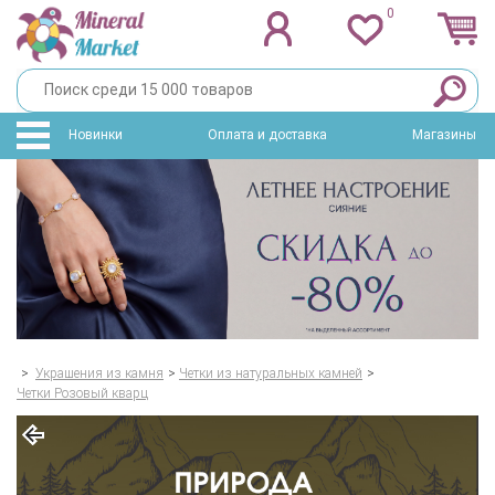
0
Новинки
Оплата и доставка
Магазины
>
Украшения из камня
>
Четки из натуральных камней
>
Четки Розовый кварц